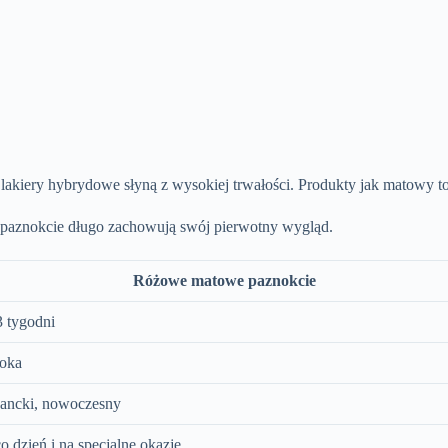
 lakiery hybrydowe słyną z wysokiej trwałości. Produkty jak matowy t
 paznokcie długo zachowują swój pierwotny wygląd.
Różowe matowe paznokcie
 tygodni
oka
ancki, nowoczesny
o dzień i na specjalne okazje