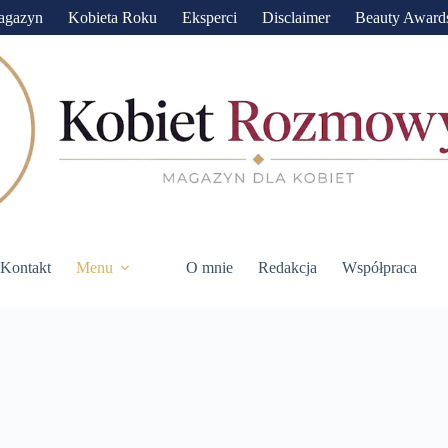
agazyn
Kobieta Roku
Eksperci
Disclaimer
Beauty Award
Kontakt
Menu
O mnie
Redakcja
Współpraca