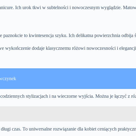
manicure. Ich urok tkwi w subtelności i nowoczesnym wyglądzie. Mat
znokcie to kwintesencja szyku. Ich delikatna powierzchnia odbija św
owe wykończenie dodaje klasycznemu różowi nowoczesności i elegancji
ewczynek
odziennych stylizacjach i na wieczorne wyjścia. Można je łączyć z r
ugi czas. To uniwersalne rozwiązanie dla kobiet ceniących praktyczno