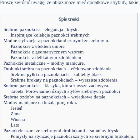
Proszę zwrócić uwagę, że obraz może mieć dodatkowe atrybuty, takie 
Spis treści
Srebrne paznokcie – elegancja i błysk.
Inspirujące kolekcje paznokci srebrnych
Modne stylizacje z paznokciami szarymi ze srebrnym.
Paznokcie z efektem ombre
Paznokcie z geometrycznym wzorem
Paznokcie z delikatnym zdobieniem
Paznokcie metaliczne – modny manicure.
Drobinki srebra na paznokciach – efektowne zdobienia.
Srebrne pyłki na paznokciach – subtelny blask
Srebrne brokaty na paznokciach – wyraziste zdobienia
Srebrne paznokcie – klasyka, która zawsze zachwyca.
Tabela: Porównanie różnych stylów srebrnych paznokci
Srebrne ozdoby na paznokciach – wyjątkowe detale.
Modny manicure na każdą porę roku.
Jesień
Zima
Wiosna
Lato
Paznokcie szare ze srebrnymi drobinkami – subtelny błysk.
Pomysły na stylizacje paznokci szarych ze srebrnym brokatem: