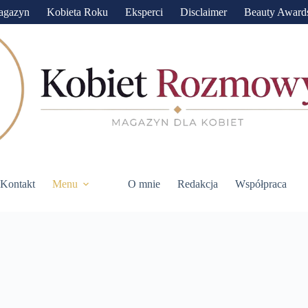
agazyn
Kobieta Roku
Eksperci
Disclaimer
Beauty Award
Kontakt
Menu
O mnie
Redakcja
Współpraca