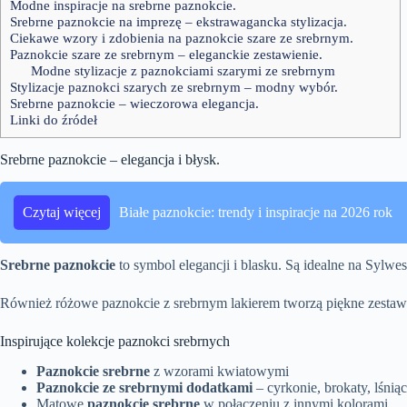
Modne inspiracje na srebrne paznokcie.
Srebrne paznokcie na imprezę – ekstrawagancka stylizacja.
Ciekawe wzory i zdobienia na paznokcie szare ze srebrnym.
Paznokcie szare ze srebrnym – eleganckie zestawienie.
Modne stylizacje z paznokciami szarymi ze srebrnym
Stylizacje paznokci szarych ze srebrnym – modny wybór.
Srebrne paznokcie – wieczorowa elegancja.
Linki do źródeł
Srebrne paznokcie – elegancja i błysk.
Czytaj więcej
Białe paznokcie: trendy i inspiracje na 2026 rok
Srebrne paznokcie
to symbol elegancji i blasku. Są idealne na Sylwes
Również różowe paznokcie z srebrnym lakierem tworzą piękne zestawieni
Inspirujące kolekcje paznokci srebrnych
Paznokcie srebrne
z wzorami kwiatowymi
Paznokcie ze srebrnymi dodatkami
– cyrkonie, brokaty, lśniąc
Matowe
paznokcie srebrne
w połączeniu z innymi kolorami