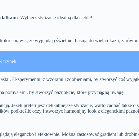
odatkami
. Wybierz stylizację idealną dla siebie!
y kolor sprawia, że wyglądają świetnie. Pasują do wielu okazji, zarówno
ewczynek
lasku. Eksperymentuj z wzorami i zdobieniami, by stworzyć coś wyją
koma pomysłami, by stworzyć paznokcie, które przyciągną uwagę.
ancją. Jeżeli preferujesz delikatniejsze stylizacje, warto zadbać także 
trików podkreślić oczy i stworzyć harmonijny look z eleganckimi pazno
ądają elegancko i efektownie. Można zastosować gradient lub drobink