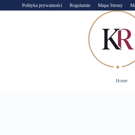
Przejdź
Polityka prywatności
Regulamin
Mapa Strony
M
do
treści
Home