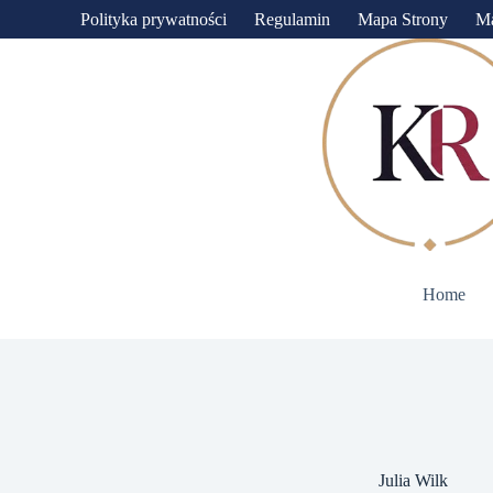
Przejdź
Polityka prywatności
Regulamin
Mapa Strony
M
do
treści
Home
Julia Wilk