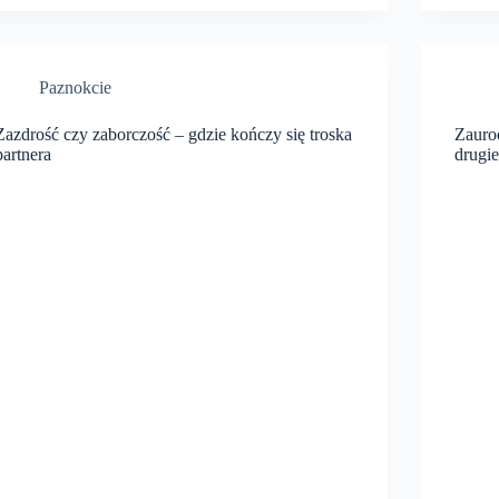
Paznokcie
Zazdrość czy zaborczość – gdzie kończy się troska
Zauroc
partnera
drugi