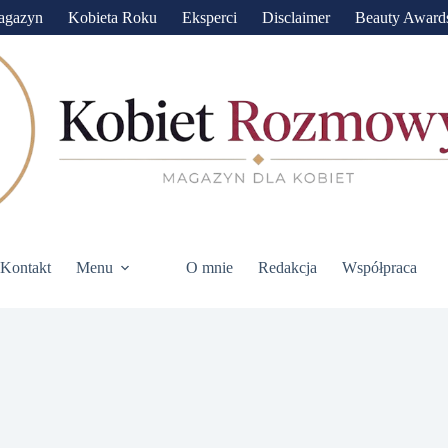
agazyn
Kobieta Roku
Eksperci
Disclaimer
Beauty Award
Kontakt
Menu
O mnie
Redakcja
Współpraca