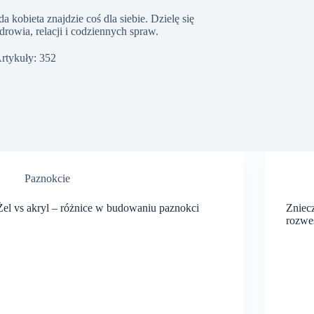
a kobieta znajdzie coś dla siebie. Dzielę się
rowia, relacji i codziennych spraw.
rtykuły: 352
Paznokcie
Żel vs akryl – różnice w budowaniu paznokci
Zniec
rozwe