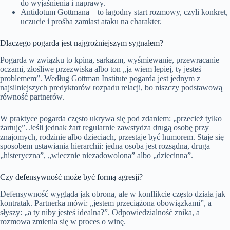
do wyjaśnienia i naprawy.
Antidotum Gottmana – to łagodny start rozmowy, czyli konkret,
uczucie i prośba zamiast ataku na charakter.
Dlaczego pogarda jest najgroźniejszym sygnałem?
Pogarda w związku to kpina, sarkazm, wyśmiewanie, przewracanie
oczami, złośliwe przezwiska albo ton „ja wiem lepiej, ty jesteś
problemem”. Według Gottman Institute pogarda jest jednym z
najsilniejszych predyktorów rozpadu relacji, bo niszczy podstawową
równość partnerów.
W praktyce pogarda często ukrywa się pod zdaniem: „przecież tylko
żartuję”. Jeśli jednak żart regularnie zawstydza drugą osobę przy
znajomych, rodzinie albo dzieciach, przestaje być humorem. Staje się
sposobem ustawiania hierarchii: jedna osoba jest rozsądna, druga
„histeryczna”, „wiecznie niezadowolona” albo „dziecinna”.
Czy defensywność może być formą agresji?
Defensywność wygląda jak obrona, ale w konflikcie często działa jak
kontratak. Partnerka mówi: „jestem przeciążona obowiązkami”, a
słyszy: „a ty niby jesteś idealna?”. Odpowiedzialność znika, a
rozmowa zmienia się w proces o winę.