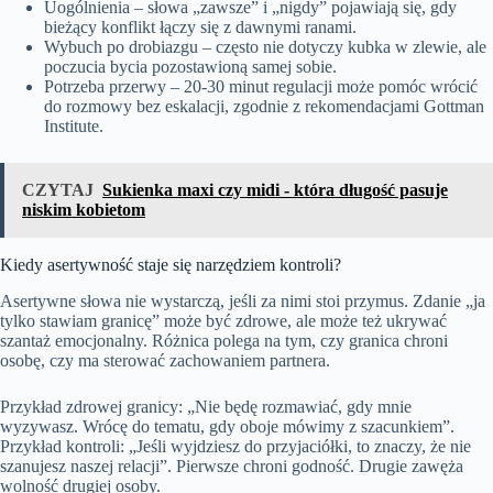
Uogólnienia – słowa „zawsze” i „nigdy” pojawiają się, gdy
bieżący konflikt łączy się z dawnymi ranami.
Wybuch po drobiazgu – często nie dotyczy kubka w zlewie, ale
poczucia bycia pozostawioną samej sobie.
Potrzeba przerwy – 20-30 minut regulacji może pomóc wrócić
do rozmowy bez eskalacji, zgodnie z rekomendacjami Gottman
Institute.
CZYTAJ
Sukienka maxi czy midi - która długość pasuje
niskim kobietom
Kiedy asertywność staje się narzędziem kontroli?
Asertywne słowa nie wystarczą, jeśli za nimi stoi przymus. Zdanie „ja
tylko stawiam granicę” może być zdrowe, ale może też ukrywać
szantaż emocjonalny. Różnica polega na tym, czy granica chroni
osobę, czy ma sterować zachowaniem partnera.
Przykład zdrowej granicy: „Nie będę rozmawiać, gdy mnie
wyzywasz. Wrócę do tematu, gdy oboje mówimy z szacunkiem”.
Przykład kontroli: „Jeśli wyjdziesz do przyjaciółki, to znaczy, że nie
szanujesz naszej relacji”. Pierwsze chroni godność. Drugie zawęża
wolność drugiej osoby.