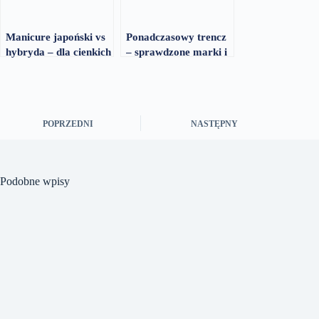
Manicure japoński vs
Ponadczasowy trencz
hybryda – dla cienkich
– sprawdzone marki i
paznokci
ceny w 2026
POPRZEDNI
NASTĘPNY
Podobne wpisy