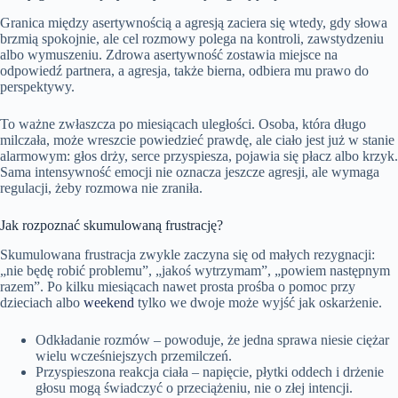
Granica między asertywnością a agresją zaciera się wtedy, gdy słowa
brzmią spokojnie, ale cel rozmowy polega na kontroli, zawstydzeniu
albo wymuszeniu. Zdrowa asertywność zostawia miejsce na
odpowiedź partnera, a agresja, także bierna, odbiera mu prawo do
perspektywy.
To ważne zwłaszcza po miesiącach uległości. Osoba, która długo
milczała, może wreszcie powiedzieć prawdę, ale ciało jest już w stanie
alarmowym: głos drży, serce przyspiesza, pojawia się płacz albo krzyk.
Sama intensywność emocji nie oznacza jeszcze agresji, ale wymaga
regulacji, żeby rozmowa nie zraniła.
Jak rozpoznać skumulowaną frustrację?
Skumulowana frustracja zwykle zaczyna się od małych rezygnacji:
„nie będę robić problemu”, „jakoś wytrzymam”, „powiem następnym
razem”. Po kilku miesiącach nawet prosta prośba o pomoc przy
dzieciach albo
weekend
tylko we dwoje może wyjść jak oskarżenie.
Odkładanie rozmów – powoduje, że jedna sprawa niesie ciężar
wielu wcześniejszych przemilczeń.
Przyspieszona reakcja ciała – napięcie, płytki oddech i drżenie
głosu mogą świadczyć o przeciążeniu, nie o złej intencji.