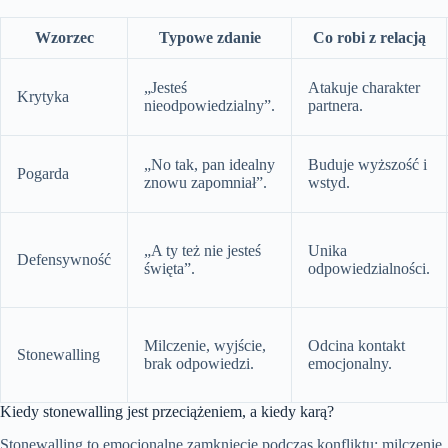
Wzorzec
Typowe zdanie
Co robi z relacją
„Jesteś
Atakuje charakter
Krytyka
nieodpowiedzialny”.
partnera.
„No tak, pan idealny
Buduje wyższość i
Pogarda
znowu zapomniał”.
wstyd.
„A ty też nie jesteś
Unika
Defensywność
święta”.
odpowiedzialności.
Milczenie, wyjście,
Odcina kontakt
Stonewalling
brak odpowiedzi.
emocjonalny.
Kiedy stonewalling jest przeciążeniem, a kiedy karą?
Stonewalling to emocjonalne zamknięcie podczas konfliktu: milczenie,