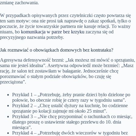
zmianę zachowania.
W przypadkach opisywanych przez czytelniczki często powtarza się
ten sam motyw: ona nie prosi tak naprawdę o zakaz spotkań, tylko o
poczucie, że życie towarzyskie partnera nie kasuje relacji. To ważny
niuans, bo
komunikacja w parze bez krzyku
zaczyna się od
precyzyjnego nazwania potrzeby.
Jak rozmawiać o obowiązkach domowych bez kontrataku?
Agresywna defensywność brzmi: „Jak możesz mi mówić o sprzątaniu,
sama nie jesteś idealna”. Asertywna odpowiedź może brzmieć: „Masz
rację, że salon też zostawiłam w bałaganie. Jednocześnie chcę
porozmawiać o stałym podziale obowiązków, bo czuję się
przeciążona”.
Przykład 1 – „Potrzebuję, żeby pranie dzieci było dzielone po
połowie, bo obecnie robię je cztery razy w tygodniu sama”.
Przykład 2 – „Chcę ustalić dyżury na kuchnię, bo codzienne
sprzątanie po kolacji zajmuje mi około 25 minut”.
Przykład 3 – „Nie chcę przypominać o rachunkach co miesiąc,
dlatego proszę o ustawienie stałego przelewu do 10. dnia
miesiąca”.
Przykład 4 – „Potrzebuję dwóch wieczorów w tygodniu bez