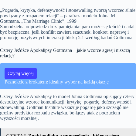
„Pogarda, krytyka, defensywność i stonewalling tworzą wzorzec silnie
powiązany z rozpadem relacji” – parafraza modelu Johna M.
Gottmana, „The Marriage Clinic”, 1999
Samodzielna odpowiedź do zapamiętania: para może się kłócić i nadal
być bezpieczna, jeśli konflikt zawiera szacunek, konkret, naprawę i
proporcję pozytywnych interakcji bliską 5:1 według badań Gottmana.
Cztery Jeźdźce Apokalipsy Gottmana – jakie wzorce agresji niszczą
relację?
Czytaj więcej
Paznokcie z brokatem: idealny wybór na każdą okazję
Cztery Jeźdźce Apokalipsy to model Johna Gottmana opisujący cztery
destrukcyjne wzorce komunikacji: krytykę, pogardę, defensywność i
stonewalling. Gottman Institute wskazuje pogardę jako szczególnie
groźny predyktor rozpadu związku, bo łączy atak z poczuciem
wyższości moralnej.
CZYTAJ
Znaki zodiaku a numerologia - który system