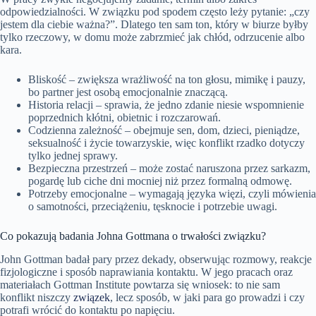
odpowiedzialności. W związku pod spodem często leży pytanie: „czy
jestem dla ciebie ważna?”. Dlatego ten sam ton, który w biurze byłby
tylko rzeczowy, w domu może zabrzmieć jak chłód, odrzucenie albo
kara.
Bliskość – zwiększa wrażliwość na ton głosu, mimikę i pauzy,
bo partner jest osobą emocjonalnie znaczącą.
Historia relacji – sprawia, że jedno zdanie niesie wspomnienie
poprzednich kłótni, obietnic i rozczarowań.
Codzienna zależność – obejmuje sen, dom, dzieci, pieniądze,
seksualność i życie towarzyskie, więc konflikt rzadko dotyczy
tylko jednej sprawy.
Bezpieczna przestrzeń – może zostać naruszona przez sarkazm,
pogardę lub ciche dni mocniej niż przez formalną odmowę.
Potrzeby emocjonalne – wymagają języka więzi, czyli mówienia
o samotności, przeciążeniu, tęsknocie i potrzebie uwagi.
Co pokazują badania Johna Gottmana o trwałości związku?
John Gottman badał pary przez dekady, obserwując rozmowy, reakcje
fizjologiczne i sposób naprawiania kontaktu. W jego pracach oraz
materiałach Gottman Institute powtarza się wniosek: to nie sam
konflikt niszczy
związek
, lecz sposób, w jaki para go prowadzi i czy
potrafi wrócić do kontaktu po napięciu.