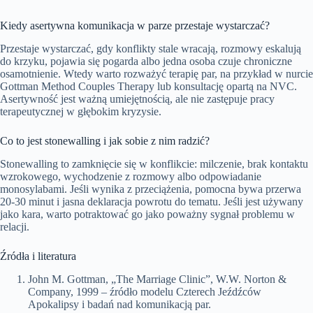
Kiedy asertywna komunikacja w parze przestaje wystarczać?
Przestaje wystarczać, gdy konflikty stale wracają, rozmowy eskalują
do krzyku, pojawia się pogarda albo jedna osoba czuje chroniczne
osamotnienie. Wtedy warto rozważyć terapię par, na przykład w nurcie
Gottman Method Couples Therapy lub konsultację opartą na NVC.
Asertywność jest ważną umiejętnością, ale nie zastępuje pracy
terapeutycznej w głębokim kryzysie.
Co to jest stonewalling i jak sobie z nim radzić?
Stonewalling to zamknięcie się w konflikcie: milczenie, brak kontaktu
wzrokowego, wychodzenie z rozmowy albo odpowiadanie
monosylabami. Jeśli wynika z przeciążenia, pomocna bywa przerwa
20-30 minut i jasna deklaracja powrotu do tematu. Jeśli jest używany
jako kara, warto potraktować go jako poważny sygnał problemu w
relacji.
Źródła i literatura
John M. Gottman, „The Marriage Clinic”, W.W. Norton &
Company, 1999 – źródło modelu Czterech Jeźdźców
Apokalipsy i badań nad komunikacją par.