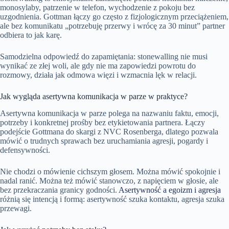
monosylaby, patrzenie w telefon, wychodzenie z pokoju bez
uzgodnienia. Gottman łączy go często z fizjologicznym przeciążeniem,
ale bez komunikatu „potrzebuję przerwy i wrócę za 30 minut” partner
odbiera to jak karę.
Samodzielna odpowiedź do zapamiętania: stonewalling nie musi
wynikać ze złej woli, ale gdy nie ma zapowiedzi powrotu do
rozmowy, działa jak odmowa więzi i wzmacnia lęk w relacji.
Jak wygląda asertywna komunikacja w parze w praktyce?
Asertywna komunikacja w parze polega na nazwaniu faktu, emocji,
potrzeby i konkretnej prośby bez etykietowania partnera. Łączy
podejście Gottmana do skargi z NVC Rosenberga, dlatego pozwala
mówić o trudnych sprawach bez uruchamiania agresji, pogardy i
defensywności.
Nie chodzi o mówienie cichszym głosem. Można mówić spokojnie i
nadal ranić. Można też mówić stanowczo, z napięciem w głosie, ale
bez przekraczania granicy godności.
Asertywność a egoizm i agresja
różnią się intencją i formą: asertywność szuka kontaktu, agresja szuka
przewagi.