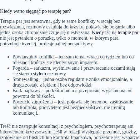
Kiedy warto sięgnąć po terapię par?
Terapia par jest sensowna, gdy te same konflikty wracają bez
rozwiązania, rozmowy eskalują do krzyku, pojawia się pogarda albo
jedna osoba chronicznie czuje się niesłyszana.
Kiedy iść na terapię par
nie jest pytaniem o porażkę, tylko o moment, w którym para
potrzebuje trzeciej, profesjonalnej perspektywy.
Powtarzalny konflikt – ten sam temat wraca co tydzień lub co
miesiąc i kończy się identycznym impasem.
Pogarda – sarkazm, wyśmiewanie i przewracanie oczami stają
się stałym
stylem
rozmowy.
Stonewalling – jedna osoba regularnie znika emocjonalnie, a
druga zostaje z lękiem i bez odpowiedzi.
Brak naprawy – po kłótni nie ma przeprosin, wyjaśnienia ani
powrotu do bliskości.
Poczucie zagrożenia – jeśli pojawia się przemoc, zastraszanie
lub kontrola, priorytetem jest bezpieczeństwo, nie trening
komunikacji.
Treść nie zastępuje konsultacji z psychologiem, psychoterapeutą ani
interwentem kryzysowym. Jeśli w relacji występuje przemoc, groźby,
izolowanie od bliskich lub kontrola finansowa, potrzebne jest wsparcie