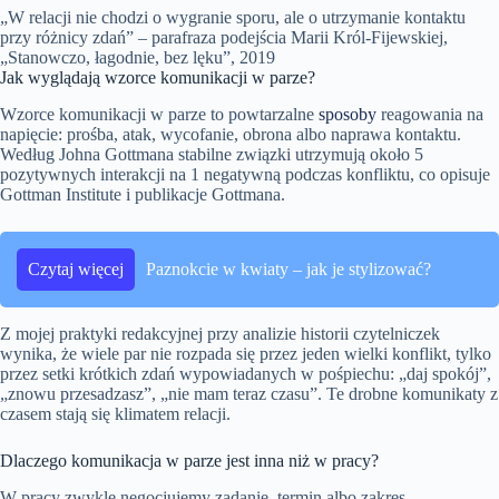
„W relacji nie chodzi o wygranie sporu, ale o utrzymanie kontaktu
przy różnicy zdań” – parafraza podejścia Marii Król-Fijewskiej,
„Stanowczo, łagodnie, bez lęku”, 2019
Jak wyglądają wzorce komunikacji w parze?
Wzorce komunikacji w parze to powtarzalne
sposoby
reagowania na
napięcie: prośba, atak, wycofanie, obrona albo naprawa kontaktu.
Według Johna Gottmana stabilne związki utrzymują około 5
pozytywnych interakcji na 1 negatywną podczas konfliktu, co opisuje
Gottman Institute i publikacje Gottmana.
Czytaj więcej
Paznokcie w kwiaty – jak je stylizować?
Z mojej praktyki redakcyjnej przy analizie historii czytelniczek
wynika, że wiele par nie rozpada się przez jeden wielki konflikt, tylko
przez setki krótkich zdań wypowiadanych w pośpiechu: „daj spokój”,
„znowu przesadzasz”, „nie mam teraz czasu”. Te drobne komunikaty z
czasem stają się klimatem relacji.
Dlaczego komunikacja w parze jest inna niż w pracy?
W pracy zwykle negocjujemy zadanie, termin albo zakres