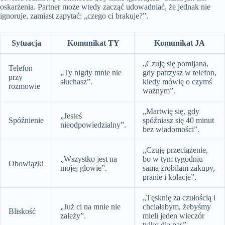
oskarżenia. Partner może wtedy zacząć udowadniać, że jednak nie
ignoruje, zamiast zapytać: „czego ci brakuje?”.
Sytuacja
Komunikat TY
Komunikat JA
„Czuję się pomijana,
Telefon
„Ty nigdy mnie nie
gdy patrzysz w telefon,
przy
słuchasz”.
kiedy mówię o czymś
rozmowie
ważnym”.
„Martwię się, gdy
„Jesteś
Spóźnienie
spóźniasz się 40 minut
nieodpowiedzialny”.
bez wiadomości”.
„Czuję przeciążenie,
„Wszystko jest na
bo w tym tygodniu
Obowiązki
mojej głowie”.
sama zrobiłam zakupy,
pranie i kolacje”.
„Tęsknię za czułością i
„Już ci na mnie nie
chciałabym, żebyśmy
Bliskość
zależy”.
mieli jeden wieczór
tylko dla nas”.