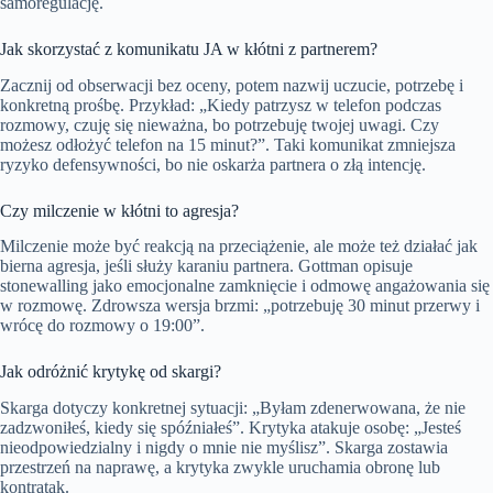
samoregulację.
Jak skorzystać z komunikatu JA w kłótni z partnerem?
Zacznij od obserwacji bez oceny, potem nazwij uczucie, potrzebę i
konkretną prośbę. Przykład: „Kiedy patrzysz w telefon podczas
rozmowy, czuję się nieważna, bo potrzebuję twojej uwagi. Czy
możesz odłożyć telefon na 15 minut?”. Taki komunikat zmniejsza
ryzyko defensywności, bo nie oskarża partnera o złą intencję.
Czy milczenie w kłótni to agresja?
Milczenie może być reakcją na przeciążenie, ale może też działać jak
bierna agresja, jeśli służy karaniu partnera. Gottman opisuje
stonewalling jako emocjonalne zamknięcie i odmowę angażowania się
w rozmowę. Zdrowsza wersja brzmi: „potrzebuję 30 minut przerwy i
wrócę do rozmowy o 19:00”.
Jak odróżnić krytykę od skargi?
Skarga dotyczy konkretnej sytuacji: „Byłam zdenerwowana, że nie
zadzwoniłeś, kiedy się spóźniałeś”. Krytyka atakuje osobę: „Jesteś
nieodpowiedzialny i nigdy o mnie nie myślisz”. Skarga zostawia
przestrzeń na naprawę, a krytyka zwykle uruchamia obronę lub
kontratak.