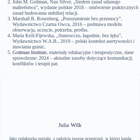
John M. Gottman, Nan Silver, „Siedem zasad udanego
małżeństwa”, wydanie polskie 2018 – omówienie praktycznych
zasad budowania stabilnej relacji.
Marshall B. Rosenberg, „Porozumienie bez przemocy”,
Wydawnictwo Czarna Owca, 2016 – podstawa modelu
obserwacja, uczucie, potrzeba, prośba.
Maria Król-Fijewska, „Stanowczo, łagodnie, bez lęku”,
Wydawnictwo W.A.B., 2019 – polski kontekst asertywności i
stawiania granic.
Gottman Institute
, materiały edukacyjne i terapeutyczne, dane
sprawdzone: 2024 – aktualne zasoby dotyczące komunikacji,
konfliktów i terapii par.
Julia Wilk
Jako redaktorka portalu, z radością tworzę przestrzeń, w której każda