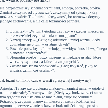
Jak wyrażać potrzeby bez ataku?
Najbezpieczniejszy schemat brzmi: fakt, emocja, potrzeba, prośba.
Zamiast zaczynać od „ty zawsze”, zaczynamy od sytuacji, którą
można sprawdzić. To obniża defensywność, bo rozmowa dotyczy
jednego zachowania, a nie całej tożsamości partnera.
Opisz fakt – „W tym tygodniu trzy razy wyszedłeś wieczorem
bez wcześniejszego ustalenia ze mną planu”.
Nazwij emocję – „Czuję się odsunięta i mniej ważna, kiedy
dowiaduję się o tym w ostatniej chwili”.
Powiedz potrzebę – „Potrzebuję przewidywalności i wspólnego
planowania wieczorów”.
Sformułuj prośbę – „Czy możemy w niedzielę ustalać, które
wieczory są dla nas, a które dla znajomych?”.
Zostaw miejsce na odpowiedź – „Chcę usłyszeć, jak ty to
widzisz, zanim coś ustalimy”.
Jak brzmi konflikt o czas w wersji agresywnej i asertywnej?
Agresja: „Ty zawsze wybierasz znajomych zamiast mnie, w ogóle ci
na mnie nie zależy”. Asertywność: „Kiedy wychodzisz trzeci raz w
tym tygodniu bez ustalenia ze mną planu, czuję się odsunięta.
Potrzebuję, żebyśmy planowali wieczory razem”. Różnica jest
ogromna: pierwsze zdanie oskarża o brak miłości, drugie prosi o