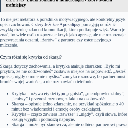
trafniejszy
To nie jest metafora z poradnika motywacyjnego, ale konkretny język
opisu zachowań.
Cztery Jeźdźce Apokalipsy
pomagają odróżnić
zwykłą różnicę zdań od komunikacji, która podkopuje więź. Warto je
znać, bo wiele osób rozpoznaje krzyk jako agresję, ale nie rozpoznaje
przewracania oczami, „żartów” z partnera czy ostentacyjnego
milczenia.
Czym różni się krytyka od skargi?
Skarga dotyczy zachowania, a krytyka atakuje charakter. „Było mi
przykro, że nie oddzwoniłeś” zostawia miejsce na odpowiedź. „Jesteś
egoistą, nigdy o mnie nie myślisz” zamyka rozmowę, bo partner musi
bronić swojej wartości, a nie rozmawiać o telefonie.
Krytyka – używa etykiet
typu
„egoista”, „nieodpowiedzialny”,
„leniwy” i przenosi rozmowę z faktu na osobowość.
Skarga – opisuje jedno zdarzenie, na przykład spóźnienie o 40
minut bez wiadomości i emocję osoby czekającej.
Krytyka – często zawiera „zawsze” i „nigdy”, czyli słowa, które
kasują wyjątki i podnoszą napięcie.
Skarga – może być stanowcza, ale nie odbiera partnerowi prawa