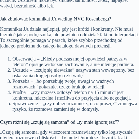
uczucie. Uczuciem może być smutek, samotność, złość, napięcie,
wstyd, bezradność albo lęk.
Jak zbudować komunikat JA według NVC Rosenberga?
Komunikat JA działa najlepiej, gdy jest krótki i konkretny. Nie musi
brzmieć jak z podręcznika, ale powinien oddzielać fakt od interpretacji.
To szczególnie pomaga w parach, które szybko przechodzą od
jednego problemu do całego katalogu dawnych pretensji.
Obserwacja – „Kiedy podczas mojej opowieści patrzysz w
telefon” opisuje widoczne zachowanie, a nie intencję partnera.
Uczucie – „czuję się nieważna” nazywa stan wewnętrzny, bez
oskarżania drugiej osoby o złą wolę.
Potrzeba – „bo potrzebuję twojej uwagi w ważnych
rozmowach” pokazuje, czego brakuje w relacji.
Prośba – „czy możesz odłożyć telefon na 15 minut?” jest
konkretna, mierzalna i możliwa do przyjęcia albo negocjacji.
Sprawdzenie – „czy dobrze rozumiesz, o co proszę?” zmniejsza
ryzyko, że rozmowa zamieni się w domysły.
Czym różni się „czuję się samotna” od „ty mnie ignorujesz”?
„Czuję się samotna, gdy wieczorem rozmawiamy tylko logistycznie”
otwiera rozmowę o bliskości. „Ty mnie ignorujesz” brzmi jak akt