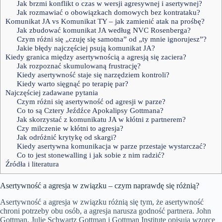
Jak brzmi konflikt o czas w wersji agresywnej i asertywnej?
Jak rozmawiać o obowiązkach domowych bez kontrataku?
Komunikat JA vs Komunikat TY – jak zamienić atak na prośbę?
Jak zbudować komunikat JA według NVC Rosenberga?
Czym różni się „czuję się samotna” od „ty mnie ignorujesz”?
Jakie błędy najczęściej psują komunikat JA?
Kiedy granica między asertywnością a agresją się zaciera?
Jak rozpoznać skumulowaną frustrację?
Kiedy asertywność staje się narzędziem kontroli?
Kiedy warto sięgnąć po terapię par?
Najczęściej zadawane pytania
Czym różni się asertywność od agresji w parze?
Co to są Cztery Jeźdźce Apokalipsy Gottmana?
Jak skorzystać z komunikatu JA w kłótni z partnerem?
Czy milczenie w kłótni to agresja?
Jak odróżnić krytykę od skargi?
Kiedy asertywna komunikacja w parze przestaje wystarczać?
Co to jest stonewalling i jak sobie z nim radzić?
Źródła i literatura
Asertywność a agresja w związku – czym naprawdę się różnią?
Asertywność a agresja w związku różnią się tym, że asertywność
chroni potrzeby obu osób, a agresja narusza godność partnera. John
Gottman, Julie Schwartz Gottman i Gottman Institute opisują wzorce