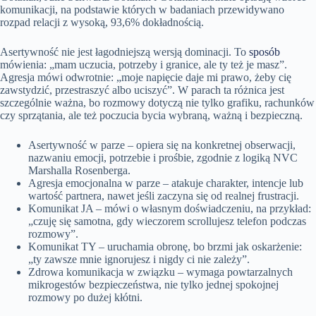
komunikacji, na podstawie których w badaniach przewidywano
rozpad relacji z wysoką, 93,6% dokładnością.
Asertywność nie jest łagodniejszą wersją dominacji. To
sposób
mówienia: „mam uczucia, potrzeby i granice, ale ty też je masz”.
Agresja mówi odwrotnie: „moje napięcie daje mi prawo, żeby cię
zawstydzić, przestraszyć albo uciszyć”. W parach ta różnica jest
szczególnie ważna, bo rozmowy dotyczą nie tylko grafiku, rachunków
czy sprzątania, ale też poczucia bycia wybraną, ważną i bezpieczną.
Asertywność w parze – opiera się na konkretnej obserwacji,
nazwaniu emocji, potrzebie i prośbie, zgodnie z logiką NVC
Marshalla Rosenberga.
Agresja emocjonalna w parze – atakuje charakter, intencje lub
wartość partnera, nawet jeśli zaczyna się od realnej frustracji.
Komunikat JA – mówi o własnym doświadczeniu, na przykład:
„czuję się samotna, gdy wieczorem scrollujesz telefon podczas
rozmowy”.
Komunikat TY – uruchamia obronę, bo brzmi jak oskarżenie:
„ty zawsze mnie ignorujesz i nigdy ci nie zależy”.
Zdrowa komunikacja w związku – wymaga powtarzalnych
mikrogestów bezpieczeństwa, nie tylko jednej spokojnej
rozmowy po dużej kłótni.