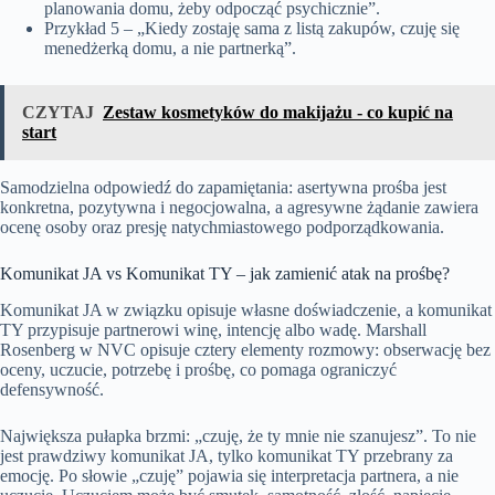
planowania domu, żeby odpocząć psychicznie”.
Przykład 5 – „Kiedy zostaję sama z listą zakupów, czuję się
menedżerką domu, a nie partnerką”.
CZYTAJ
Zestaw kosmetyków do makijażu - co kupić na
start
Samodzielna odpowiedź do zapamiętania: asertywna prośba jest
konkretna, pozytywna i negocjowalna, a agresywne żądanie zawiera
ocenę osoby oraz presję natychmiastowego podporządkowania.
Komunikat JA vs Komunikat TY – jak zamienić atak na prośbę?
Komunikat JA w związku opisuje własne doświadczenie, a komunikat
TY przypisuje partnerowi winę, intencję albo wadę. Marshall
Rosenberg w NVC opisuje cztery elementy rozmowy: obserwację bez
oceny, uczucie, potrzebę i prośbę, co pomaga ograniczyć
defensywność.
Największa pułapka brzmi: „czuję, że ty mnie nie szanujesz”. To nie
jest prawdziwy komunikat JA, tylko komunikat TY przebrany za
emocję. Po słowie „czuję” pojawia się interpretacja partnera, a nie