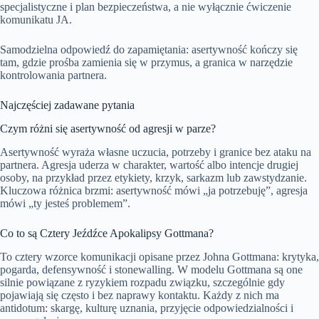
specjalistyczne i plan bezpieczeństwa, a nie wyłącznie ćwiczenie
komunikatu JA.
Samodzielna odpowiedź do zapamiętania: asertywność kończy się
tam, gdzie prośba zamienia się w przymus, a granica w narzędzie
kontrolowania partnera.
Najczęściej zadawane pytania
Czym różni się asertywność od agresji w parze?
Asertywność wyraża własne uczucia, potrzeby i granice bez ataku na
partnera. Agresja uderza w charakter, wartość albo intencje drugiej
osoby, na przykład przez etykiety, krzyk, sarkazm lub zawstydzanie.
Kluczowa różnica brzmi: asertywność mówi „ja potrzebuję”, agresja
mówi „ty jesteś problemem”.
Co to są Cztery Jeźdźce Apokalipsy Gottmana?
To cztery wzorce komunikacji opisane przez Johna Gottmana: krytyka,
pogarda, defensywność i stonewalling. W modelu Gottmana są one
silnie powiązane z ryzykiem rozpadu związku, szczególnie gdy
pojawiają się często i bez naprawy kontaktu. Każdy z nich ma
antidotum: skargę, kulturę uznania, przyjęcie odpowiedzialności i