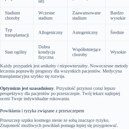
lat)
Stadium
Wczesne
Zaawansowane
Bardzo
choroby
stadium
stadium
wysokie
Typ
Allogeniczny
Autogeniczny
Średnie
transplantacji
Dobra
Współistniejące
Stan ogólny
kondycja
Wysokie
choroby
fizyczna
Każdy przypadek jest
unikalny i niepowtarzalny
. Nowoczesne metody
leczenia poprawiły prognozy dla wszystkich pacjentów. Medycyna
transplantacyjna szybko się rozwija.
Optymizm jest uzasadniony
. Przyszłość przynosi coraz lepsze
perspektywy dla pacjentów po przeszczepie. Twój lekarz najlepiej
oceni Twoje indywidualne rokowania.
Powikłania i ryzyka związane z przeszczepem
Przeszczep szpiku kostnego niesie ze sobą znaczące ryzyko.
Znajomość możliwych powikłań pomaga lepiej się przygotować.