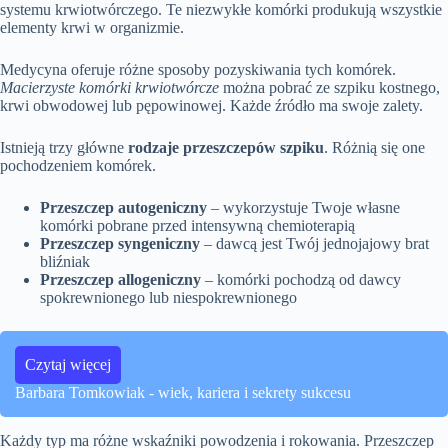
systemu krwiotwórczego. Te niezwykłe komórki produkują wszystkie
elementy krwi w organizmie.
Medycyna oferuje różne sposoby pozyskiwania tych komórek.
Macierzyste komórki krwiotwórcze
można pobrać ze szpiku kostnego,
krwi obwodowej lub pępowinowej. Każde źródło ma swoje zalety.
Istnieją trzy główne
rodzaje przeszczepów szpiku
. Różnią się one
pochodzeniem komórek.
Przeszczep autogeniczny
– wykorzystuje Twoje własne
komórki pobrane przed intensywną chemioterapią
Przeszczep syngeniczny
– dawcą jest Twój jednojajowy brat
bliźniak
Przeszczep allogeniczny
– komórki pochodzą od dawcy
spokrewnionego lub niespokrewnionego
Czytaj więcej
Barbara Tomkowiak - wiek, kariera i sekrety sukcesu
Każdy typ ma różne wskaźniki powodzenia i rokowania. Przeszczep