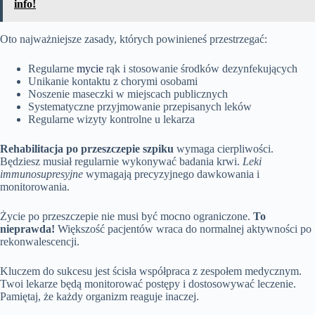
info!
Oto najważniejsze zasady, których powinieneś przestrzegać:
Regularne
mycie
rąk i stosowanie środków dezynfekujących
Unikanie kontaktu z chorymi osobami
Noszenie maseczki w miejscach publicznych
Systematyczne przyjmowanie przepisanych leków
Regularne wizyty kontrolne u lekarza
Rehabilitacja po przeszczepie szpiku
wymaga cierpliwości.
Będziesz musiał regularnie wykonywać badania krwi.
Leki
immunosupresyjne
wymagają precyzyjnego dawkowania i
monitorowania.
Życie po przeszczepie nie musi być mocno ograniczone.
To
nieprawda!
Większość pacjentów wraca do normalnej aktywności po
rekonwalescencji.
Kluczem do sukcesu jest ścisła współpraca z zespołem medycznym.
Twoi lekarze będą monitorować postępy i dostosowywać leczenie.
Pamiętaj, że każdy organizm reaguje inaczej.