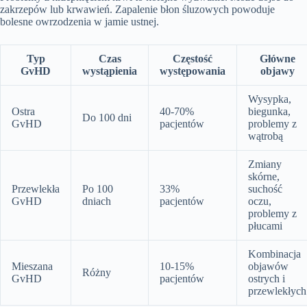
zakrzepów lub krwawień. Zapalenie błon śluzowych powoduje
bolesne owrzodzenia w jamie ustnej.
Typ
Czas
Częstość
Główne
GvHD
wystąpienia
występowania
objawy
Wysypka,
Ostra
40-70%
biegunka,
Do 100 dni
GvHD
pacjentów
problemy z
wątrobą
Zmiany
skórne,
Przewlekła
Po 100
33%
suchość
GvHD
dniach
pacjentów
oczu,
problemy z
płucami
Kombinacja
Mieszana
10-15%
objawów
Różny
GvHD
pacjentów
ostrych i
przewlekłych