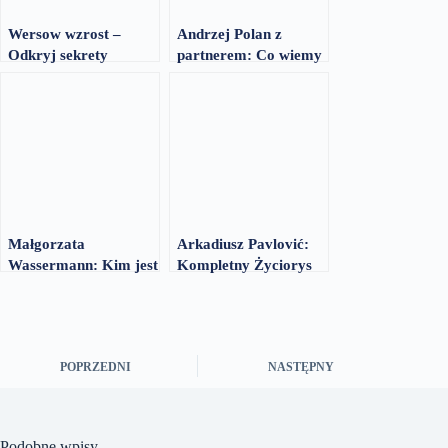
Wersow wzrost –
Andrzej Polan z
Odkryj sekrety
partnerem: Co wiemy
wzrostu gwiazd!
o jego życiu
uczuciowym?
Małgorzata
Arkadiusz Pavlović:
Wassermann: Kim jest
Kompletny Życiorys
prywatnie? Wiek,
od A do Z. Wiek, Żona
rodzina i życie
(Iwona) i Dzieci
osobiste
POPRZEDNI
NASTĘPNY
Podobne wpisy