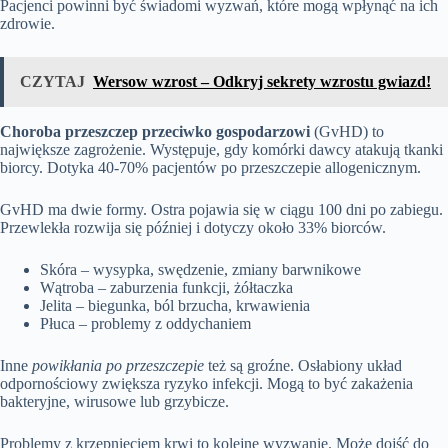
Pacjenci powinni być świadomi wyzwań, które mogą wpłynąć na ich
zdrowie.
CZYTAJ
Wersow wzrost – Odkryj sekrety wzrostu gwiazd!
Choroba przeszczep przeciwko gospodarzowi
(GvHD) to
największe zagrożenie. Występuje, gdy komórki dawcy atakują tkanki
biorcy. Dotyka 40-70% pacjentów po przeszczepie allogenicznym.
GvHD ma dwie formy. Ostra pojawia się w ciągu 100 dni po zabiegu.
Przewlekła rozwija się później i dotyczy około 33% biorców.
Skóra – wysypka, swędzenie, zmiany barwnikowe
Wątroba – zaburzenia funkcji, żółtaczka
Jelita – biegunka, ból brzucha, krwawienia
Płuca – problemy z oddychaniem
Inne
powikłania po przeszczepie
też są groźne. Osłabiony układ
odpornościowy zwiększa ryzyko infekcji. Mogą to być zakażenia
bakteryjne, wirusowe lub grzybicze.
Problemy z krzepnięciem krwi to kolejne wyzwanie. Może dojść do