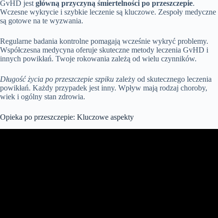
GvHD jest
główną przyczyną śmiertelności po przeszczepie
.
Wczesne wykrycie i szybkie leczenie są kluczowe. Zespoły medyczne
są gotowe na te wyzwania.
Regularne badania kontrolne pomagają wcześnie wykryć problemy.
Współczesna medycyna oferuje skuteczne metody leczenia GvHD i
innych powikłań. Twoje rokowania zależą od wielu czynników.
Długość życia po przeszczepie szpiku
zależy od skutecznego leczenia
powikłań. Każdy przypadek jest inny. Wpływ mają rodzaj choroby,
wiek i ogólny stan zdrowia.
Opieka po przeszczepie: Kluczowe aspekty