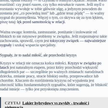
domu, opinia rodziny — to czynniki o realnym ciężarze. Jednak warto
rozróżnić: czy
jesteś razem
, czy tylko
mieszkacie razem
. Jeśli myśl o
rozstaniu wywołuje w tobie głównie ulgę, a jedynym powodem do
zostania jest „co powiedzą inni” lub „gdzie teraz pójdę” — to ważny
sygnał do przemyślenia. Więcej o tym, co skrywa się za tym lękiem,
piszę tutaj:
lęk przed samotnością w relacji
.
Ważna uwaga: kontrola, zastraszanie, poniżanie i izolowanie od
bliskich to nie rutynowe problemy w związku. Jeśli rozpoznajesz takie
zachowania, sprawdź, czym jest
toksyczny związek — najważniejsze
sygnały
i szukaj wsparcia specjalisty.
Sygnały, że to nadal miłość, ale przechodzi kryzys
Kryzys w relacji nie oznacza końca miłości.
Kryzys w związku po
latach
jest naturalnym etapem, przez który przechodzi większość
długoletnich par — szczególnie po ważnych zmianach: narodzinach
dziecka, zmianie pracy, stracie bliskiej osoby, przeprowadzce lub
chorobie. Kluczem do rozróżnienia kryzysu od wypalenia jest
obecność kilku fundamentalnych sygnałów, które sugerują, że bliskość
nadal istnieje — tylko jest przysłonięta zmęczeniem.
CZYTAJ
Lakier hybrydowy vs zwykły - trwałość i
pielęgnacja