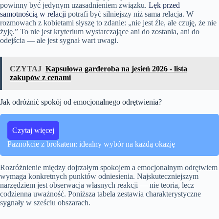
powinny być jedynym uzasadnieniem związku.
Lęk przed
samotnością w relacji
potrafi być silniejszy niż sama relacja. W
rozmowach z kobietami słyszę to zdanie: „nie jest źle, ale czuję, że nie
żyję.” To nie jest kryterium wystarczające ani do zostania, ani do
odejścia — ale jest sygnał wart uwagi.
CZYTAJ
Kapsułowa garderoba na jesień 2026 - lista
zakupów z cenami
Jak odróżnić spokój od emocjonalnego odrętwienia?
Czytaj więcej
Paznokcie z brokatem: idealny wybór na każdą okazję
Rozróżnienie między dojrzałym spokojem a emocjonalnym odrętwiem
wymaga konkretnych punktów odniesienia. Najskuteczniejszym
narzędziem jest obserwacja własnych reakcji — nie teoria, lecz
codzienna uważność. Poniższa tabela zestawia charakterystyczne
sygnały w sześciu obszarach.