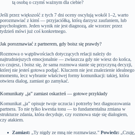
tą osobą o czymś ważnym dla ciebie?
Jeśli przez większość z tych 7 dni oceny oscylują wokół 1–2, warto
porozmawiać z kimś — przyjaciółką, którą darzysz zaufaniem, lub
psychologiem. Jeden wynik nie jest diagnozą, ale wzorzec przez
tydzień mówi już coś konkretnego.
Jak porozmawiać z partnerem, gdy boisz się prawdy?
Rozmowa o wątpliwościach dotyczących relacji należy do
najtrudniejszych emocjonalnie — zwłaszcza gdy nie wiesz do końca,
co czujesz, i boisz się, że sama rozmowa stanie się przyczyną decyzji,
której nie jesteś gotowa podjąć. Kluczem nie jest znalezienie idealnego
momentu, lecz wybranie właściwej formy komunikacji: takiej, która
otwiera dialog, zamiast go zamykać.
Komunikaty „ja” zamiast oskarżeń — gotowe przykłady
Komunikat „ja” opisuje twoje uczucia i potrzeby bez diagnozowania
partnera. To nie tylko kwestia tonu — to fundamentalna zmiana w
strukturze zdania, która decyduje, czy rozmowa staje się dialogiem,
czy atakiem.
Zamiast:
„Ty nigdy ze mną nie rozmawiasz.”
Powiedz:
„Czuję,