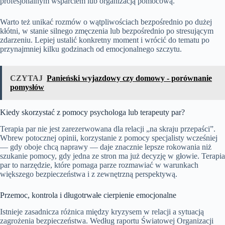
profesjonalnym wsparciem lub organizacją pomocową.
Warto też unikać rozmów o wątpliwościach bezpośrednio po dużej
kłótni, w stanie silnego zmęczenia lub bezpośrednio po stresującym
zdarzeniu. Lepiej ustalić konkretny moment i wrócić do tematu po
przynajmniej kilku godzinach od emocjonalnego szczytu.
CZYTAJ
Panieński wyjazdowy czy domowy - porównanie
pomysłów
Kiedy skorzystać z pomocy psychologa lub terapeuty par?
Terapia par nie jest zarezerwowana dla relacji „na skraju przepaści”.
Wbrew potocznej opinii, korzystanie z pomocy specjalisty wcześniej
— gdy oboje chcą naprawy — daje znacznie lepsze rokowania niż
szukanie pomocy, gdy jedna ze stron ma już decyzję w głowie. Terapia
par to narzędzie, które pomaga parze rozmawiać w warunkach
większego bezpieczeństwa i z zewnętrzną perspektywą.
Przemoc, kontrola i długotrwałe cierpienie emocjonalne
Istnieje zasadnicza różnica między kryzysem w relacji a sytuacją
zagrożenia bezpieczeństwa. Według raportu Światowej Organizacji