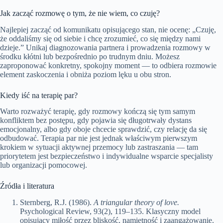
Jak zacząć rozmowę o tym, że nie wiem, co czuję?
Najlepiej zacząć od komunikatu opisującego stan, nie ocenę: „Czuję,
że oddaliśmy się od siebie i chcę zrozumieć, co się między nami
dzieje.” Unikaj diagnozowania partnera i prowadzenia rozmowy w
środku kłótni lub bezpośrednio po trudnym dniu. Możesz
zaproponować konkretny, spokojny moment — to odbiera rozmowie
element zaskoczenia i obniża poziom lęku u obu stron.
Kiedy iść na terapię par?
Warto rozważyć terapię, gdy rozmowy kończą się tym samym
konfliktem bez postępu, gdy pojawia się długotrwały dystans
emocjonalny, albo gdy oboje chcecie sprawdzić, czy relację da się
odbudować. Terapia par nie jest jednak właściwym pierwszym
krokiem w sytuacji aktywnej przemocy lub zastraszania — tam
priorytetem jest bezpieczeństwo i indywidualne wsparcie specjalisty
lub organizacji pomocowej.
Źródła i literatura
Sternberg, R.J. (1986).
A triangular theory of love.
Psychological Review, 93(2), 119–135. Klasyczny model
opisujący miłość przez bliskość, namiętność i zaangażowanie.