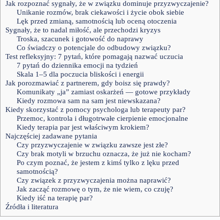
Jak rozpoznać sygnały, że w związku dominuje przyzwyczajenie?
Unikanie rozmów, brak ciekawości i życie obok siebie
Lęk przed zmianą, samotnością lub oceną otoczenia
Sygnały, że to nadal miłość, ale przechodzi kryzys
Troska, szacunek i gotowość do naprawy
Co świadczy o potencjale do odbudowy związku?
Test refleksyjny: 7 pytań, które pomagają nazwać uczucia
7 pytań do dziennika emocji na tydzień
Skala 1–5 dla poczucia bliskości i energii
Jak porozmawiać z partnerem, gdy boisz się prawdy?
Komunikaty „ja” zamiast oskarżeń — gotowe przykłady
Kiedy rozmowa sam na sam jest niewskazana?
Kiedy skorzystać z pomocy psychologa lub terapeuty par?
Przemoc, kontrola i długotrwałe cierpienie emocjonalne
Kiedy terapia par jest właściwym krokiem?
Najczęściej zadawane pytania
Czy przyzwyczajenie w związku zawsze jest złe?
Czy brak motyli w brzuchu oznacza, że już nie kocham?
Po czym poznać, że jestem z kimś tylko z lęku przed
samotnością?
Czy związek z przyzwyczajenia można naprawić?
Jak zacząć rozmowę o tym, że nie wiem, co czuję?
Kiedy iść na terapię par?
Źródła i literatura