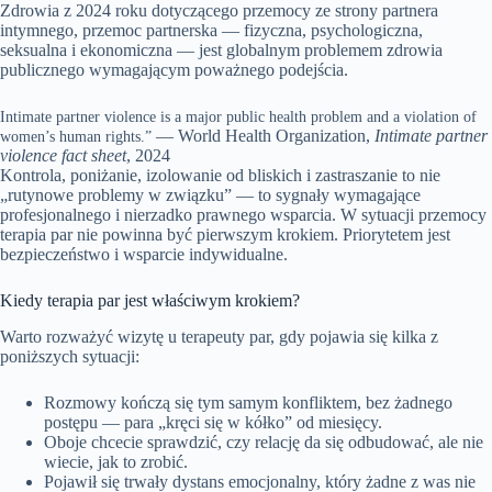
Zdrowia z 2024 roku dotyczącego przemocy ze strony partnera
intymnego, przemoc partnerska — fizyczna, psychologiczna,
seksualna i ekonomiczna — jest globalnym problemem zdrowia
publicznego wymagającym poważnego podejścia.
Intimate partner violence is a major public health problem and a violation of
— World Health Organization,
Intimate partner
women’s human rights.”
violence fact sheet
, 2024
Kontrola, poniżanie, izolowanie od bliskich i zastraszanie to nie
„rutynowe problemy w związku” — to sygnały wymagające
profesjonalnego i nierzadko prawnego wsparcia. W sytuacji przemocy
terapia par nie powinna być pierwszym krokiem. Priorytetem jest
bezpieczeństwo i wsparcie indywidualne.
Kiedy terapia par jest właściwym krokiem?
Warto rozważyć wizytę u terapeuty par, gdy pojawia się kilka z
poniższych sytuacji:
Rozmowy kończą się tym samym konfliktem, bez żadnego
postępu — para „kręci się w kółko” od miesięcy.
Oboje chcecie sprawdzić, czy relację da się odbudować, ale nie
wiecie, jak to zrobić.
Pojawił się trwały dystans emocjonalny, który żadne z was nie