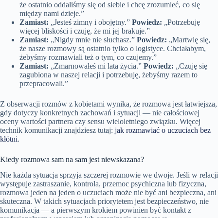
że ostatnio oddaliśmy się od siebie i chcę zrozumieć, co się
między nami dzieje.”
Zamiast:
„Jesteś zimny i obojętny.”
Powiedz:
„Potrzebuję
więcej bliskości i czuję, że mi jej brakuje.”
Zamiast:
„Nigdy mnie nie słuchasz.”
Powiedz:
„Martwię się,
że nasze rozmowy są ostatnio tylko o logistyce. Chciałabym,
żebyśmy rozmawiali też o tym, co czujemy.”
Zamiast:
„Zmarnowałeś mi lata życia.”
Powiedz:
„Czuję się
zagubiona w naszej relacji i potrzebuję, żebyśmy razem to
przepracowali.”
Z obserwacji rozmów z kobietami wynika, że rozmowa jest łatwiejsza,
gdy dotyczy konkretnych zachowań i sytuacji — nie całościowej
oceny wartości partnera czy sensu wieloletniego związku. Więcej
technik komunikacji znajdziesz tutaj:
jak rozmawiać o uczuciach bez
kłótni
.
Kiedy rozmowa sam na sam jest niewskazana?
Nie każda sytuacja sprzyja szczerej rozmowie we dwoje. Jeśli w relacji
występuje zastraszanie, kontrola, przemoc psychiczna lub fizyczna,
rozmowa jeden na jeden o uczuciach może nie być ani bezpieczna, ani
skuteczna. W takich sytuacjach priorytetem jest bezpieczeństwo, nie
komunikacja — a pierwszym krokiem powinien być kontakt z