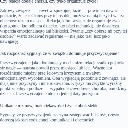
Czy relacja dodaje energii, czy tylko organizuje życie?
Zdrowy związek — nawet w spokojnej fazie — powinien dawać
poczucie, że jesteś kimś przy tej osobie, możesz na nią liczyć i wasza
obecność razem ma sens. Relacja, która wyłącznie organizuje życie
(kto gotuje, kto odbiera dziecko, kto płaci rachunki), nie dostarcza
wsparcia emocjonalnego ani bliskości. Pytanie „czy dobrze mi przy tej
osobie?” warto zadawać regularnie — nie jako test, lecz jako
nawigację.
Jak rozpoznać sygnały, że w związku dominuje przyzwyczajenie?
Przyzwyczajenie jako dominujący mechanizm relacji rzadko pojawia
się nagle — narasta powoli przez miesiące lub lata. Ważne jest
rozróżnienie między przejściowym kryzysem a trwałym
emocjonalnym wycofaniem. Oba wyglądają podobnie z zewnątrz, ale
mają inne przyczyny i inne rokowania. Kryzys ma zwykle wyraźny
punkt zapalny i podłoże — wypalenie zawodowe, choroba, narodziny
dziecka. Przyzwyczajenie nie ma jednej daty początku.
Unikanie rozmów, brak ciekawości i życie obok siebie
Sygnały, że przyzwyczajenie zaczyna zastępować bliskość, często
dotyczą jakości codziennej komunikacji i obecności: