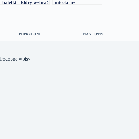
baletki – który wybrać
micelarny –
skuteczniejszy
demakijaż
POPRZEDNI
NASTĘPNY
Podobne wpisy