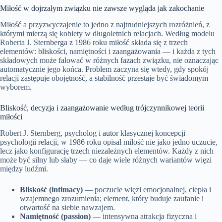
Miłość w dojrzałym związku nie zawsze wygląda jak zakochanie
Miłość a przyzwyczajenie to jedno z najtrudniejszych rozróżnień, z
którymi mierzą się kobiety w długoletnich relacjach. Według modelu
Roberta J. Sternberga z 1986 roku miłość składa się z trzech
elementów: bliskości, namiętności i zaangażowania — i każda z tych
składowych może falować w różnych fazach związku, nie oznaczając
automatycznie jego końca. Problem zaczyna się wtedy, gdy spokój
relacji zastępuje obojętność, a stabilność przestaje być świadomym
wyborem.
Bliskość, decyzja i zaangażowanie według trójczynnikowej teorii
miłości
Robert J. Sternberg, psycholog i autor klasycznej koncepcji
psychologii relacji, w 1986 roku opisał miłość nie jako jedno uczucie,
lecz jako konfigurację trzech niezależnych elementów. Każdy z nich
może być silny lub słaby — co daje wiele różnych wariantów więzi
między ludźmi.
Bliskość (intimacy)
— poczucie więzi emocjonalnej, ciepła i
wzajemnego zrozumienia; element, który buduje zaufanie i
otwartość na siebie nawzajem.
Namiętność (passion)
— intensywna atrakcja fizyczna i