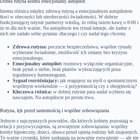
Dobra rutyna kontra emocjonalny autopilot
Istotna różnica między zdrową rutyną a emocjonalnym autopilotem
tkwi w obecności lub nieobecności świadomości. W dobrze
funkcjonującej rutynie partnerzy wiedzą, że robią razem kawę o 8:00 i
że to dla nich ważne. Na autopilocie ten rytuał istnieje, ale żadne z
nich nie zadało sobie pytania: dlaczego i czy nadal tego chcemy.
Zdrowa rutyna:
poczucie bezpieczeństwa, wspólne rytuały
wybierane świadomie, możliwość ich zmiany bez kryzysu
emocjonalnego.
Emocjonalny autopilot:
rozmowy wyłącznie organizacyjne,
brak pytań o siebie, brak planów wykraczających poza
tygodniowy harmonogram.
Sygnał rozróżniający:
jak reagujesz na myśl o spontanicznym
wspólnym weekendzie — z przyjemnością czy z obojętnością?
Kluczowa różnica:
w dobrej rutynie para nadal wybiera się
nawzajem. Na autopilocie po prostu trwa.
Rutyna, lęk przed samotnością i wspólne zobowiązania
Jednym z najczęstszych powodów, dla których kobiety pozostają w
relacji z przyzwyczajenia, są zewnętrzne zobowiązania: wspólny
kredyt hipoteczny, dzieci, obawa przed opinią rodziny lub znajomych.
To ważne czynniki, które zasługują na poważne rozważenie — ale nie