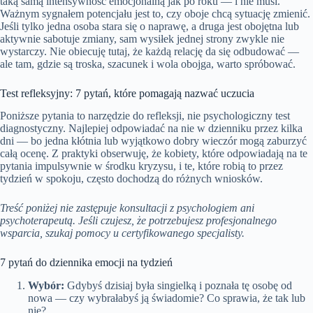
taką samą intensywność emocjonalną jak po roku — i nie musi.
Ważnym sygnałem potencjału jest to, czy oboje chcą sytuację zmienić.
Jeśli tylko jedna osoba stara się o naprawę, a druga jest obojętna lub
aktywnie sabotuje zmiany, sam wysiłek jednej strony zwykle nie
wystarczy. Nie obiecuję tutaj, że każdą relację da się odbudować —
ale tam, gdzie są troska, szacunek i wola obojga, warto spróbować.
Test refleksyjny: 7 pytań, które pomagają nazwać uczucia
Poniższe pytania to narzędzie do refleksji, nie psychologiczny test
diagnostyczny. Najlepiej odpowiadać na nie w dzienniku przez kilka
dni — bo jedna kłótnia lub wyjątkowo dobry wieczór mogą zaburzyć
całą ocenę. Z praktyki obserwuję, że kobiety, które odpowiadają na te
pytania impulsywnie w środku kryzysu, i te, które robią to przez
tydzień w spokoju, często dochodzą do różnych wniosków.
Treść poniżej nie zastępuje konsultacji z psychologiem ani
psychoterapeutą. Jeśli czujesz, że potrzebujesz profesjonalnego
wsparcia, szukaj pomocy u certyfikowanego specjalisty.
7 pytań do dziennika emocji na tydzień
Wybór:
Gdybyś dzisiaj była singielką i poznała tę osobę od
nowa — czy wybrałabyś ją świadomie? Co sprawia, że tak lub
nie?