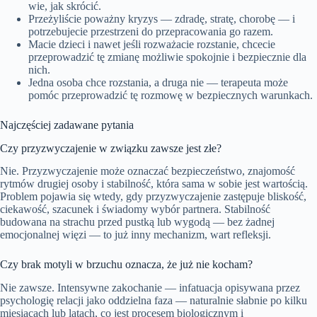
wie, jak skrócić.
Przeżyliście poważny kryzys — zdradę, stratę, chorobę — i
potrzebujecie przestrzeni do przepracowania go razem.
Macie dzieci i nawet jeśli rozważacie rozstanie, chcecie
przeprowadzić tę zmianę możliwie spokojnie i bezpiecznie dla
nich.
Jedna osoba chce rozstania, a druga nie — terapeuta może
pomóc przeprowadzić tę rozmowę w bezpiecznych warunkach.
Najczęściej zadawane pytania
Czy przyzwyczajenie w związku zawsze jest złe?
Nie. Przyzwyczajenie może oznaczać bezpieczeństwo, znajomość
rytmów drugiej osoby i stabilność, która sama w sobie jest wartością.
Problem pojawia się wtedy, gdy przyzwyczajenie zastępuje bliskość,
ciekawość, szacunek i świadomy wybór partnera. Stabilność
budowana na strachu przed pustką lub wygodą — bez żadnej
emocjonalnej więzi — to już inny mechanizm, wart refleksji.
Czy brak motyli w brzuchu oznacza, że już nie kocham?
Nie zawsze. Intensywne zakochanie — infatuacja opisywana przez
psychologię relacji jako oddzielna faza — naturalnie słabnie po kilku
miesiącach lub latach, co jest procesem biologicznym i