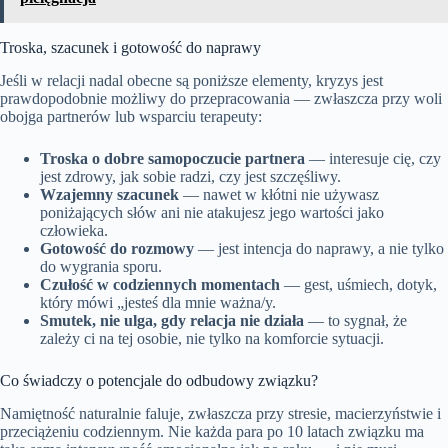
Troska, szacunek i gotowość do naprawy
Jeśli w relacji nadal obecne są poniższe elementy, kryzys jest
prawdopodobnie możliwy do przepracowania — zwłaszcza przy woli
obojga partnerów lub wsparciu terapeuty:
Troska o dobre samopoczucie partnera
— interesuje cię, czy
jest zdrowy, jak sobie radzi, czy jest szczęśliwy.
Wzajemny szacunek
— nawet w kłótni nie używasz
poniżających słów ani nie atakujesz jego wartości jako
człowieka.
Gotowość do rozmowy
— jest intencja do naprawy, a nie tylko
do wygrania sporu.
Czułość w codziennych momentach
— gest, uśmiech, dotyk,
który mówi „jesteś dla mnie ważna/y.
Smutek, nie ulga, gdy relacja nie działa
— to sygnał, że
zależy ci na tej osobie, nie tylko na komforcie sytuacji.
Co świadczy o potencjale do odbudowy związku?
Namiętność naturalnie faluje, zwłaszcza przy stresie, macierzyństwie i
przeciążeniu codziennym. Nie każda para po 10 latach związku ma