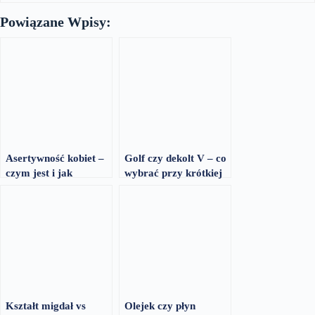
Powiązane Wpisy:
Asertywność kobiet –
Golf czy dekolt V – co
czym jest i jak
wybrać przy krótkiej
rozpoznać jej brak
szyi i pełnym biuście
Kształt migdał vs
Olejek czy płyn