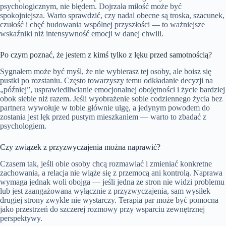
psychologicznym, nie błędem. Dojrzała miłość może być
spokojniejsza. Warto sprawdzić, czy nadal obecne są troska, szacunek,
czułość i chęć budowania wspólnej przyszłości — to ważniejsze
wskaźniki niż intensywność emocji w danej chwili.
Po czym poznać, że jestem z kimś tylko z lęku przed samotnością?
Sygnałem może być myśl, że nie wybierasz tej osoby, ale boisz się
pustki po rozstaniu. Często towarzyszy temu odkładanie decyzji na
„później”, usprawiedliwianie emocjonalnej obojętności i życie bardziej
obok siebie niż razem. Jeśli wyobrażenie sobie codziennego życia bez
partnera wywołuje w tobie głównie ulgę, a jedynym powodem do
zostania jest lęk przed pustym mieszkaniem — warto to zbadać z
psychologiem.
Czy związek z przyzwyczajenia można naprawić?
Czasem tak, jeśli obie osoby chcą rozmawiać i zmieniać konkretne
zachowania, a relacja nie wiąże się z przemocą ani kontrolą. Naprawa
wymaga jednak woli obojga — jeśli jedna ze stron nie widzi problemu
lub jest zaangażowana wyłącznie z przyzwyczajenia, sam wysiłek
drugiej strony zwykle nie wystarczy. Terapia par może być pomocna
jako przestrzeń do szczerej rozmowy przy wsparciu zewnętrznej
perspektywy.