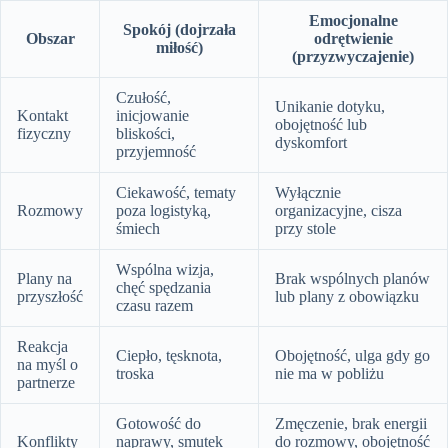
Emocjonalne
Spokój (dojrzała
Obszar
odrętwienie
miłość)
(przyzwyczajenie)
Czułość,
Unikanie dotyku,
Kontakt
inicjowanie
obojętność lub
fizyczny
bliskości,
dyskomfort
przyjemność
Ciekawość, tematy
Wyłącznie
Rozmowy
poza logistyką,
organizacyjne, cisza
śmiech
przy stole
Wspólna wizja,
Plany na
Brak wspólnych planów
chęć spędzania
przyszłość
lub plany z obowiązku
czasu razem
Reakcja
Ciepło, tęsknota,
Obojętność, ulga gdy go
na myśl o
troska
nie ma w pobliżu
partnerze
Gotowość do
Zmęczenie, brak energii
Konflikty
naprawy, smutek
do rozmowy, obojętność