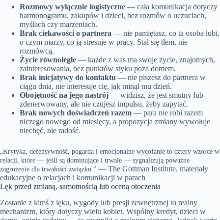
Rozmowy wyłącznie logistyczne
— cała komunikacja dotyczy
harmonogramu, zakupów i dzieci, bez rozmów o uczuciach,
myślach czy marzeniach.
Brak ciekawości o partnera
— nie pamiętasz, co ta osoba lubi,
o czym marzy, co ją stresuje w pracy. Stał się tłem, nie
rozmówcą.
Życie równoległe
— każde z was ma swoje życie, znajomych,
zainteresowania, bez punktów styku poza domem.
Brak inicjatywy do kontaktu
— nie piszesz do partnera w
ciągu dnia, nie interesuje cię, jak minął mu dzień.
Obojętność na jego nastrój
— widzisz, że jest smutny lub
zdenerwowany, ale nie czujesz impulsu, żeby zapytać.
Brak nowych doświadczeń razem
— para nie robi razem
niczego nowego od miesięcy, a propozycja zmiany wywołuje
niechęć, nie radość.
„Krytyka, defensywność, pogarda i emocjonalne wycofanie to cztery wzorce w
relacji, które — jeśli są dominujące i trwałe — sygnalizują poważne
— The Gottman Institute, materiały
zagrożenie dla trwałości związku.”
edukacyjne o relacjach i komunikacji w parach
Lęk przed zmianą, samotnością lub oceną otoczenia
Zostanie z kimś z lęku, wygody lub presji zewnętrznej to realny
mechanizm, który dotyczy wielu kobiet. Wspólny kredyt, dzieci w