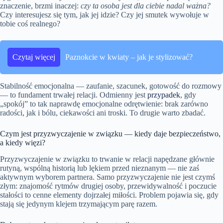
znaczenie, brzmi inaczej:
czy ta osoba jest dla ciebie nadal ważna?
Czy interesujesz się tym, jak jej idzie? Czy jej smutek wywołuje w
tobie coś realnego?
Czytaj więcej
Paznokcie w kwiaty – jak je stylizować?
Stabilność emocjonalna — zaufanie, szacunek, gotowość do rozmowy
— to fundament trwałej relacji. Odmienny jest
przypadek
, gdy
„spokój” to tak naprawdę emocjonalne odrętwienie: brak zarówno
radości, jak i bólu, ciekawości ani troski. To drugie warto zbadać.
Czym jest przyzwyczajenie w związku — kiedy daje bezpieczeństwo,
a kiedy więzi?
Przyzwyczajenie w związku to trwanie w relacji napędzane głównie
rutyną, wspólną historią lub lękiem przed nieznanym — nie zaś
aktywnym wyborem partnera. Samo przyzwyczajenie nie jest czymś
złym: znajomość rytmów drugiej osoby, przewidywalność i poczucie
stałości to cenne elementy dojrzałej miłości. Problem pojawia się, gdy
stają się jedynym klejem trzymającym parę razem.