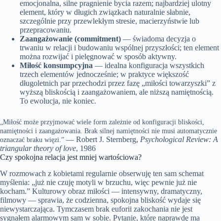
emocjonalna, silne pragnienie bycia razem; najbardziej ulotny
element, który w długich związkach naturalnie słabnie,
szczególnie przy przewlekłym stresie, macierzyństwie lub
przepracowaniu.
Zaangażowanie (commitment)
— świadoma decyzja o
trwaniu w relacji i budowaniu wspólnej przyszłości; ten element
można rozwijać i pielęgnować w sposób aktywny.
Miłość konsumpcyjna
— idealna konfiguracja wszystkich
trzech elementów jednocześnie; w praktyce większość
długoletnich par przechodzi przez fazę „miłości towarzyszki” z
wyższą bliskością i zaangażowaniem, ale niższą namiętnością.
To ewolucja, nie koniec.
„Miłość może przyjmować wiele form zależnie od konfiguracji bliskości,
namiętności i zaangażowania. Brak silnej namiętności nie musi automatycznie
— Robert J. Sternberg,
Psychological Review: A
oznaczać braku więzi.”
triangular theory of love
, 1986
Czy spokojna relacja jest mniej wartościowa?
W rozmowach z kobietami regularnie obserwuję ten sam schemat
myślenia: „już nie czuję motyli w brzuchu, więc pewnie już nie
kocham.” Kulturowy obraz miłości — intensywny, dramatyczny,
filmowy — sprawia, że codzienna, spokojna bliskość wydaje się
niewystarczająca. Tymczasem brak euforii zakochania nie jest
sygnałem alarmowym sam w sobie. Pytanie, które naprawdę ma