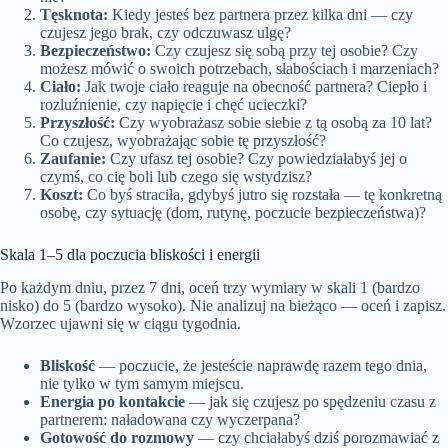
Tęsknota:
Kiedy jesteś bez partnera przez kilka dni — czy
czujesz jego brak, czy odczuwasz ulgę?
Bezpieczeństwo:
Czy czujesz się sobą przy tej osobie? Czy
możesz mówić o swoich potrzebach, słabościach i marzeniach?
Ciało:
Jak twoje ciało reaguje na obecność partnera? Ciepło i
rozluźnienie, czy napięcie i chęć ucieczki?
Przyszłość:
Czy wyobrażasz sobie siebie z tą osobą za 10 lat?
Co czujesz, wyobrażając sobie tę przyszłość?
Zaufanie:
Czy ufasz tej osobie? Czy powiedziałabyś jej o
czymś, co cię boli lub czego się wstydzisz?
Koszt:
Co byś straciła, gdybyś jutro się rozstała — tę konkretną
osobę, czy sytuację (dom, rutynę, poczucie bezpieczeństwa)?
Skala 1–5 dla poczucia bliskości i energii
Po każdym dniu, przez 7 dni, oceń trzy wymiary w skali 1 (bardzo
nisko) do 5 (bardzo wysoko). Nie analizuj na bieżąco — oceń i zapisz.
Wzorzec ujawni się w ciągu tygodnia.
Bliskość
— poczucie, że jesteście naprawdę razem tego dnia,
nie tylko w tym samym miejscu.
Energia po kontakcie
— jak się czujesz po spędzeniu czasu z
partnerem: naładowana czy wyczerpana?
Gotowość do rozmowy
— czy chciałabyś dziś porozmawiać z