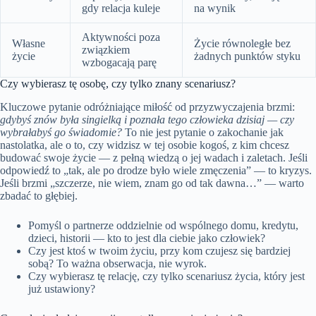
gdy relacja kuleje
na wynik
Aktywności poza
Własne
Życie równoległe bez
związkiem
życie
żadnych punktów styku
wzbogacają parę
Czy wybierasz tę osobę, czy tylko znany scenariusz?
Kluczowe pytanie odróżniające miłość od przyzwyczajenia brzmi:
gdybyś znów była singielką i poznała tego człowieka dzisiaj — czy
wybrałabyś go świadomie?
To nie jest pytanie o zakochanie jak
nastolatka, ale o to, czy widzisz w tej osobie kogoś, z kim chcesz
budować swoje życie — z pełną wiedzą o jej wadach i zaletach. Jeśli
odpowiedź to „tak, ale po drodze było wiele zmęczenia” — to kryzys.
Jeśli brzmi „szczerze, nie wiem, znam go od tak dawna…” — warto
zbadać to głębiej.
Pomyśl o partnerze oddzielnie od wspólnego domu, kredytu,
dzieci, historii — kto to jest dla ciebie jako człowiek?
Czy jest ktoś w twoim życiu, przy kom czujesz się bardziej
sobą? To ważna obserwacja, nie wyrok.
Czy wybierasz tę relację, czy tylko scenariusz życia, który jest
już ustawiony?