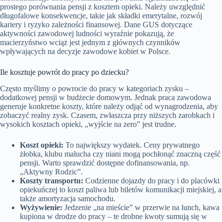
prostego porównania pensji z kosztem opieki. Należy uwzględnić
długofalowe konsekwencje, takie jak składki emerytalne, rozwój
kariery i ryzyko zależności finansowej. Dane GUS dotyczące
aktywności zawodowej ludności wyraźnie pokazują, że
macierzyństwo wciąż jest jednym z głównych czynników
wpływających na decyzje zawodowe kobiet w Polsce.
Ile kosztuje powrót do pracy po dziecku?
Często myślimy o powrocie do pracy w kategoriach zysku –
dodatkowej pensji w budżecie domowym. Jednak praca zawodowa
generuje konkretne koszty, które należy odjąć od wynagrodzenia, aby
zobaczyć realny zysk. Czasem, zwłaszcza przy niższych zarobkach i
wysokich kosztach opieki, „wyjście na zero” jest trudne.
Koszt opieki:
To największy wydatek. Ceny prywatnego
żłobka, klubu malucha czy niani mogą pochłonąć znaczną część
pensji. Warto sprawdzić dostępne dofinansowania, np.
„Aktywny Rodzic”.
Koszty transportu:
Codzienne dojazdy do pracy i do placówki
opiekuńczej to koszt paliwa lub biletów komunikacji miejskiej, a
także amortyzacja samochodu.
Wyżywienie:
Jedzenie „na mieście” w przerwie na lunch, kawa
kupiona w drodze do pracy – te drobne kwoty sumują się w