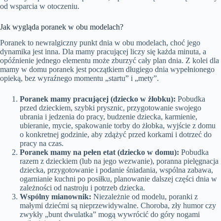
od wsparcia w otoczeniu.
Jak wygląda poranek w obu modelach?
Poranek to newralgiczny punkt dnia w obu modelach, choć jego
dynamika jest inna. Dla mamy pracującej liczy się każda minuta, a
opóźnienie jednego elementu może zburzyć cały plan dnia. Z kolei dla
mamy w domu poranek jest początkiem długiego dnia wypełnionego
opieką, bez wyraźnego momentu „startu” i „mety”.
Poranek mamy pracującej (dziecko w żłobku):
Pobudka
przed dzieckiem, szybki prysznic, przygotowanie swojego
ubrania i jedzenia do pracy, budzenie dziecka, karmienie,
ubieranie, mycie, spakowanie torby do żłobka, wyjście z domu
o konkretnej godzinie, aby zdążyć przed korkami i dotrzeć do
pracy na czas.
Poranek mamy na pełen etat (dziecko w domu):
Pobudka
razem z dzieckiem (lub na jego wezwanie), poranna pielęgnacja
dziecka, przygotowanie i podanie śniadania, wspólna zabawa,
ogarnianie kuchni po posiłku, planowanie dalszej części dnia w
zależności od nastroju i potrzeb dziecka.
Wspólny mianownik:
Niezależnie od modelu, poranki z
małymi dziećmi są nieprzewidywalne. Choroba, zły humor czy
zwykły „bunt dwulatka” mogą wywrócić do góry nogami