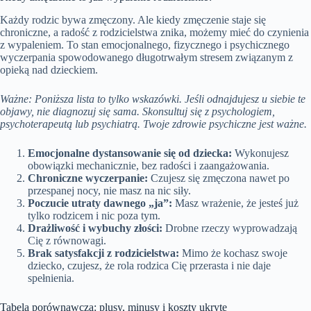
Każdy rodzic bywa zmęczony. Ale kiedy zmęczenie staje się
chroniczne, a radość z rodzicielstwa znika, możemy mieć do czynienia
z wypaleniem. To stan emocjonalnego, fizycznego i psychicznego
wyczerpania spowodowanego długotrwałym stresem związanym z
opieką nad dzieckiem.
Ważne: Poniższa lista to tylko wskazówki. Jeśli odnajdujesz u siebie te
objawy, nie diagnozuj się sama. Skonsultuj się z psychologiem,
psychoterapeutą lub psychiatrą. Twoje zdrowie psychiczne jest ważne.
Emocjonalne dystansowanie się od dziecka:
Wykonujesz
obowiązki mechanicznie, bez radości i zaangażowania.
Chroniczne wyczerpanie:
Czujesz się zmęczona nawet po
przespanej nocy, nie masz na nic siły.
Poczucie utraty dawnego „ja”:
Masz wrażenie, że jesteś już
tylko rodzicem i nic poza tym.
Drażliwość i wybuchy złości:
Drobne rzeczy wyprowadzają
Cię z równowagi.
Brak satysfakcji z rodzicielstwa:
Mimo że kochasz swoje
dziecko, czujesz, że rola rodzica Cię przerasta i nie daje
spełnienia.
Tabela porównawcza: plusy, minusy i koszty ukryte