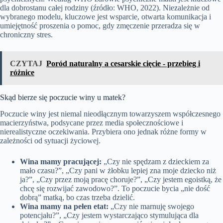
dla dobrostanu całej rodziny (źródło: WHO, 2022). Niezależnie od
wybranego modelu, kluczowe jest wsparcie, otwarta komunikacja i
umiejętność proszenia o pomoc, gdy zmęczenie przeradza się w
chroniczny stres.
CZYTAJ
Poród naturalny a cesarskie cięcie - przebieg i
różnice
Skąd bierze się poczucie winy u matek?
Poczucie winy jest niemal nieodłącznym towarzyszem współczesnego
macierzyństwa, podsycane przez media społecznościowe i
nierealistyczne oczekiwania. Przybiera ono jednak różne formy w
zależności od sytuacji życiowej.
Wina mamy pracującej:
„Czy nie spędzam z dzieckiem za
mało czasu?”, „Czy pani w żłobku lepiej zna moje dziecko niż
ja?”, „Czy przez moją pracę choruje?”, „Czy jestem egoistką, że
chcę się rozwijać zawodowo?”. To poczucie bycia „nie dość
dobrą” matką, bo czas trzeba dzielić.
Wina mamy na pełen etat:
„Czy nie marnuję swojego
potencjału?”, „Czy jestem wystarczająco stymulująca dla