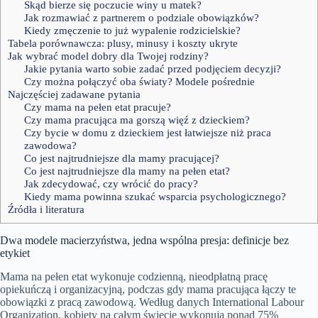
Skąd bierze się poczucie winy u matek?
Jak rozmawiać z partnerem o podziale obowiązków?
Kiedy zmęczenie to już wypalenie rodzicielskie?
Tabela porównawcza: plusy, minusy i koszty ukryte
Jak wybrać model dobry dla Twojej rodziny?
Jakie pytania warto sobie zadać przed podjęciem decyzji?
Czy można połączyć oba światy? Modele pośrednie
Najczęściej zadawane pytania
Czy mama na pełen etat pracuje?
Czy mama pracująca ma gorszą więź z dzieckiem?
Czy bycie w domu z dzieckiem jest łatwiejsze niż praca
zawodowa?
Co jest najtrudniejsze dla mamy pracującej?
Co jest najtrudniejsze dla mamy na pełen etat?
Jak zdecydować, czy wrócić do pracy?
Kiedy mama powinna szukać wsparcia psychologicznego?
Źródła i literatura
Dwa modele macierzyństwa, jedna wspólna presja: definicje bez
etykiet
Mama na pełen etat wykonuje codzienną, nieodpłatną pracę
opiekuńczą i organizacyjną, podczas gdy mama pracująca łączy te
obowiązki z pracą zawodową. Według danych International Labour
Organization, kobiety na całym świecie wykonują ponad 75%