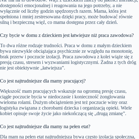
dostępności emocjonalnej i reagowania na jego potrzeby, a nie
wyłącznie od liczby godzin spędzonych razem. Mama, która jest
spełniona i mniej zestresowana dzięki pracy, może budować równie
silną i bezpieczną więź, co mama dostępna przez cały dzień.
Czy bycie w domu z dzieckiem jest łatwiejsze niż praca zawodowa?
To dwa różne rodzaje trudności. Praca w domu z małym dzieckiem
bywa niezwykle obciążająca psychicznie ze względu na monotonię,
brak przerw i poczucie izolacji. Praca zawodowa z kolei wiąże się z
presją czasu, stresem i wyzwaniami logistycznymi. Żadna z tych dróg
nie jest obiektywnie „łatwiejsza”.
Co jest najtrudniejsze dla mamy pracującej?
Większość mam pracujących wskazuje na ogromną presję czasu,
ciągłe poczucie bycia w niedoczasie i konieczność żonglowania
wieloma rolami. Dużym obciążeniem jest też poczucie winy oraz
logistyka związana z chorobami dziecka i organizacją opieki. Wiele
kobiet opisuje swoje życie jako niekończącą się „drugą zmianę”.
Co jest najtrudniejsze dla mamy na pełen etat?
Dla mam na pełen etat najtrudniejsza bywa często izolacja społeczna,