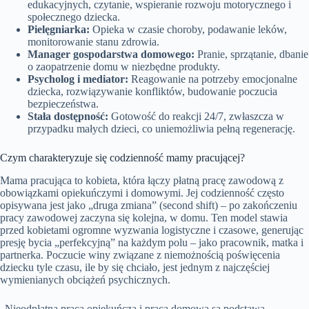
edukacyjnych, czytanie, wspieranie rozwoju motorycznego i
społecznego dziecka.
Pielęgniarka:
Opieka w czasie choroby, podawanie leków,
monitorowanie stanu zdrowia.
Manager gospodarstwa domowego:
Pranie, sprzątanie, dbanie
o zaopatrzenie domu w niezbędne produkty.
Psycholog i mediator:
Reagowanie na potrzeby emocjonalne
dziecka, rozwiązywanie konfliktów, budowanie poczucia
bezpieczeństwa.
Stała dostępność:
Gotowość do reakcji 24/7, zwłaszcza w
przypadku małych dzieci, co uniemożliwia pełną regenerację.
Czym charakteryzuje się codzienność mamy pracującej?
Mama pracująca to kobieta, która łączy płatną pracę zawodową z
obowiązkami opiekuńczymi i domowymi. Jej codzienność często
opisywana jest jako „druga zmiana” (second shift) – po zakończeniu
pracy zawodowej zaczyna się kolejna, w domu. Ten model stawia
przed kobietami ogromne wyzwania logistyczne i czasowe, generując
presję bycia „perfekcyjną” na każdym polu – jako pracownik, matka i
partnerka. Poczucie winy związane z niemożnością poświęcenia
dziecku tyle czasu, ile by się chciało, jest jednym z najczęściej
wymienianych obciążeń psychicznych.
„Nieodpłatna praca opiekuńcza i praca domowa są podstawą