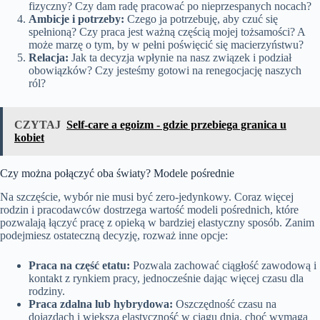
fizyczny? Czy dam radę pracować po nieprzespanych nocach?
Ambicje i potrzeby:
Czego ja potrzebuję, aby czuć się
spełnioną? Czy praca jest ważną częścią mojej tożsamości? A
może marzę o tym, by w pełni poświęcić się macierzyństwu?
Relacja:
Jak ta decyzja wpłynie na nasz związek i podział
obowiązków? Czy jesteśmy gotowi na renegocjację naszych
ról?
CZYTAJ
Self-care a egoizm - gdzie przebiega granica u
kobiet
Czy można połączyć oba światy? Modele pośrednie
Na szczęście, wybór nie musi być zero-jedynkowy. Coraz więcej
rodzin i pracodawców dostrzega wartość modeli pośrednich, które
pozwalają łączyć pracę z opieką w bardziej elastyczny sposób. Zanim
podejmiesz ostateczną decyzję, rozważ inne opcje:
Praca na część etatu:
Pozwala zachować ciągłość zawodową i
kontakt z rynkiem pracy, jednocześnie dając więcej czasu dla
rodziny.
Praca zdalna lub hybrydowa:
Oszczędność czasu na
dojazdach i większa elastyczność w ciągu dnia, choć wymaga