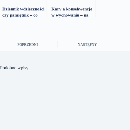
Dziennik wdzięczności
Kary a konsekwencje
czy pamiętnik – co
w wychowaniu – na
wybrać dla siebie
czym polega różnica
POPRZEDNI
NASTĘPNY
Podobne wpisy