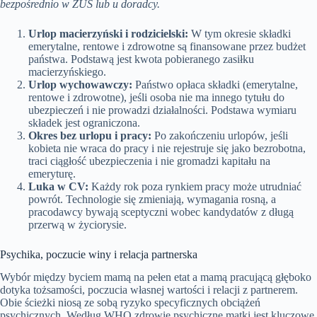
bezpośrednio w ZUS lub u doradcy.
Urlop macierzyński i rodzicielski:
W tym okresie składki
emerytalne, rentowe i zdrowotne są finansowane przez budżet
państwa. Podstawą jest kwota pobieranego zasiłku
macierzyńskiego.
Urlop wychowawczy:
Państwo opłaca składki (emerytalne,
rentowe i zdrowotne), jeśli osoba nie ma innego tytułu do
ubezpieczeń i nie prowadzi działalności. Podstawa wymiaru
składek jest ograniczona.
Okres bez urlopu i pracy:
Po zakończeniu urlopów, jeśli
kobieta nie wraca do pracy i nie rejestruje się jako bezrobotna,
traci ciągłość ubezpieczenia i nie gromadzi kapitału na
emeryturę.
Luka w CV:
Każdy rok poza rynkiem pracy może utrudniać
powrót. Technologie się zmieniają, wymagania rosną, a
pracodawcy bywają sceptyczni wobec kandydatów z długą
przerwą w życiorysie.
Psychika, poczucie winy i relacja partnerska
Wybór między byciem mamą na pełen etat a mamą pracującą głęboko
dotyka tożsamości, poczucia własnej wartości i relacji z partnerem.
Obie ścieżki niosą ze sobą ryzyko specyficznych obciążeń
psychicznych. Według WHO zdrowie psychiczne matki jest kluczowe