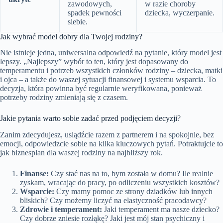
zawodowych,
w razie choroby
spadek pewności
dziecka, wyczerpanie.
siebie.
Jak wybrać model dobry dla Twojej rodziny?
Nie istnieje jedna, uniwersalna odpowiedź na pytanie, który model jest
lepszy. „Najlepszy” wybór to ten, który jest dopasowany do
temperamentu i potrzeb wszystkich członków rodziny – dziecka, matki
i ojca – a także do waszej sytuacji finansowej i systemu wsparcia. To
decyzja, która powinna być regularnie weryfikowana, ponieważ
potrzeby rodziny zmieniają się z czasem.
Jakie pytania warto sobie zadać przed podjęciem decyzji?
Zanim zdecydujesz, usiądźcie razem z partnerem i na spokojnie, bez
emocji, odpowiedzcie sobie na kilka kluczowych pytań. Potraktujcie to
jak biznesplan dla waszej rodziny na najbliższy rok.
Finanse:
Czy stać nas na to, bym została w domu? Ile realnie
zyskam, wracając do pracy, po odliczeniu wszystkich kosztów?
Wsparcie:
Czy mamy pomoc ze strony dziadków lub innych
bliskich? Czy możemy liczyć na elastyczność pracodawcy?
Zdrowie i temperament:
Jaki temperament ma nasze dziecko?
Czy dobrze zniesie rozłąkę? Jaki jest mój stan psychiczny i