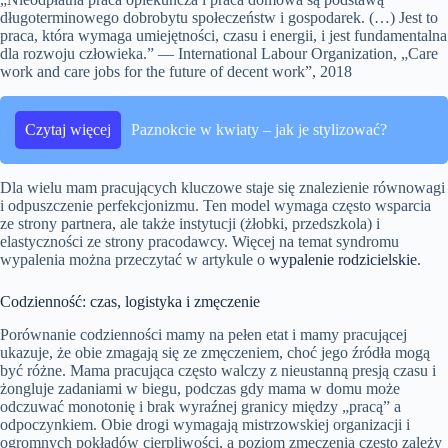
długoterminowego dobrobytu społeczeństw i gospodarek. (…) Jest to
praca, która wymaga umiejętności, czasu i energii, i jest fundamentalna
dla rozwoju człowieka.” — International Labour Organization, „Care
work and care jobs for the future of decent work”, 2018
Czytaj więcej
Paznokcie w kwiaty – jak je stylizować?
Dla wielu mam pracujących kluczowe staje się znalezienie równowagi
i odpuszczenie perfekcjonizmu. Ten model wymaga często wsparcia
ze strony partnera, ale także instytucji (żłobki, przedszkola) i
elastyczności ze strony pracodawcy. Więcej na temat syndromu
wypalenia można przeczytać w artykule o
wypalenie rodzicielskie
.
Codzienność: czas, logistyka i zmęczenie
Porównanie codzienności mamy na pełen etat i mamy pracującej
ukazuje, że obie zmagają się ze zmęczeniem, choć jego źródła mogą
być różne. Mama pracująca często walczy z nieustanną presją czasu i
żongluje zadaniami w biegu, podczas gdy mama w domu może
odczuwać monotonię i brak wyraźnej granicy między „pracą” a
odpoczynkiem. Obie drogi wymagają mistrzowskiej organizacji i
ogromnych pokładów cierpliwości, a poziom zmęczenia często zależy