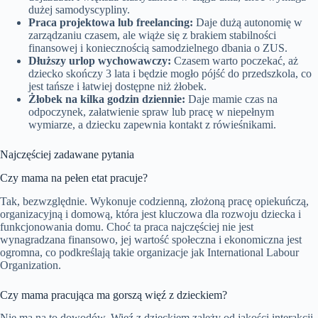
dużej samodyscypliny.
Praca projektowa lub freelancing:
Daje dużą autonomię w
zarządzaniu czasem, ale wiąże się z brakiem stabilności
finansowej i koniecznością samodzielnego dbania o ZUS.
Dłuższy urlop wychowawczy:
Czasem warto poczekać, aż
dziecko skończy 3 lata i będzie mogło pójść do przedszkola, co
jest tańsze i łatwiej dostępne niż żłobek.
Żłobek na kilka godzin dziennie:
Daje mamie czas na
odpoczynek, załatwienie spraw lub pracę w niepełnym
wymiarze, a dziecku zapewnia kontakt z rówieśnikami.
Najczęściej zadawane pytania
Czy mama na pełen etat pracuje?
Tak, bezwzględnie. Wykonuje codzienną, złożoną pracę opiekuńczą,
organizacyjną i domową, która jest kluczowa dla rozwoju dziecka i
funkcjonowania domu. Choć ta praca najczęściej nie jest
wynagradzana finansowo, jej wartość społeczna i ekonomiczna jest
ogromna, co podkreślają takie organizacje jak International Labour
Organization.
Czy mama pracująca ma gorszą więź z dzieckiem?
Nie ma na to dowodów. Więź z dzieckiem zależy od jakości interakcji,