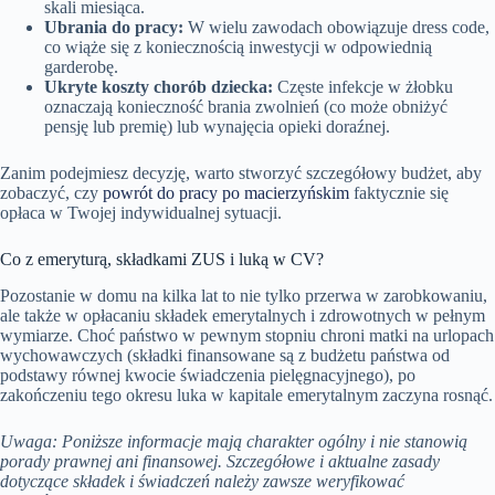
skali miesiąca.
Ubrania do pracy:
W wielu zawodach obowiązuje dress code,
co wiąże się z koniecznością inwestycji w odpowiednią
garderobę.
Ukryte koszty chorób dziecka:
Częste infekcje w żłobku
oznaczają konieczność brania zwolnień (co może obniżyć
pensję lub premię) lub wynajęcia opieki doraźnej.
Zanim podejmiesz decyzję, warto stworzyć szczegółowy budżet, aby
zobaczyć, czy
powrót do pracy po macierzyńskim
faktycznie się
opłaca w Twojej indywidualnej sytuacji.
Co z emeryturą, składkami ZUS i luką w CV?
Pozostanie w domu na kilka lat to nie tylko przerwa w zarobkowaniu,
ale także w opłacaniu składek emerytalnych i zdrowotnych w pełnym
wymiarze. Choć państwo w pewnym stopniu chroni matki na urlopach
wychowawczych (składki finansowane są z budżetu państwa od
podstawy równej kwocie świadczenia pielęgnacyjnego), po
zakończeniu tego okresu luka w kapitale emerytalnym zaczyna rosnąć.
Uwaga: Poniższe informacje mają charakter ogólny i nie stanowią
porady prawnej ani finansowej. Szczegółowe i aktualne zasady
dotyczące składek i świadczeń należy zawsze weryfikować