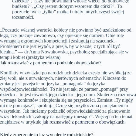
dziecka?”, „Czy nie powinnam wnosić więcej do domowego
budżetu?”, „Czy jestem dobrym wzorcem dla córki?”. To
poczucie bycia „tylko” matką i utraty innych części swojej
tożsamości.
„Poczucie własnej wartości kobiety nie powinno być uzależnione od
tego, czy pracuje zawodowo, czy opiekuje się domem. Obie role
wymagają ogromnych kompetencji i zasługują na szacunek.
Problemem nie jest wybór, a presja, by w każdej z tych ról być
idealną.” — dr Anna Nowakowska, psycholog specjalizująca się w
terapii kobiet (praktyka własna)
Jak rozmawiać z partnerem o podziale obowiązków?
Konflikty w związku po narodzinach dziecka często nie wynikają ze
złej woli, ale z utrwalonych, nierównych schematów. Kluczem do
zmiany jest przejście od języka „pomagania” do języka
współodpowiedzialności. To nie jest tak, że partner „pomaga” przy
dziecku – to jest również jego dziecko i jego dom. Skuteczna rozmowa
wymaga konkretów i skupienia się na przyszłości. Zamiast „Ty nigdy
mi nie pomagasz”, spróbuj: „Czuję się przytłoczona pamiętaniem o
wszystkim. Jak możemy podzielić odpowiedzialność za planowanie
wizyt lekarskich i zakupy na następny miesiąc?”. Więcej na ten temat
znajdziesz w artykule
jak rozmawiać z partnerem o obowiązkach
.
Kiedy zmęczenie to już wypalenie rodzicielskie?