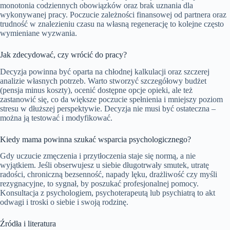
monotonia codziennych obowiązków oraz brak uznania dla
wykonywanej pracy. Poczucie zależności finansowej od partnera oraz
trudność w znalezieniu czasu na własną regenerację to kolejne często
wymieniane wyzwania.
Jak zdecydować, czy wrócić do pracy?
Decyzja powinna być oparta na chłodnej kalkulacji oraz szczerej
analizie własnych potrzeb. Warto stworzyć szczegółowy budżet
(pensja minus koszty), ocenić dostępne opcje opieki, ale też
zastanowić się, co da większe poczucie spełnienia i mniejszy poziom
stresu w dłuższej perspektywie. Decyzja nie musi być ostateczna –
można ją testować i modyfikować.
Kiedy mama powinna szukać wsparcia psychologicznego?
Gdy uczucie zmęczenia i przytłoczenia staje się normą, a nie
wyjątkiem. Jeśli obserwujesz u siebie długotrwały smutek, utratę
radości, chroniczną bezsenność, napady lęku, drażliwość czy myśli
rezygnacyjne, to sygnał, by poszukać profesjonalnej pomocy.
Konsultacja z psychologiem, psychoterapeutą lub psychiatrą to akt
odwagi i troski o siebie i swoją rodzinę.
Źródła i literatura