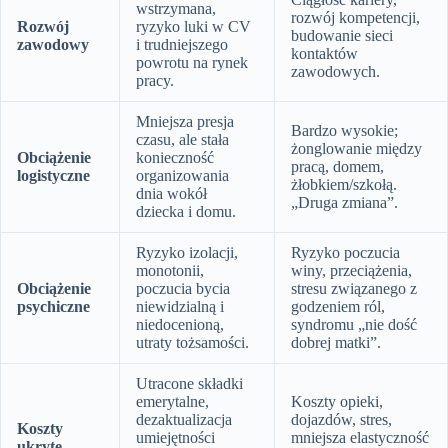
wstrzymana,
rozwój kompetencji,
Rozwój
ryzyko luki w CV
budowanie sieci
zawodowy
i trudniejszego
kontaktów
powrotu na rynek
zawodowych.
pracy.
Mniejsza presja
Bardzo wysokie;
czasu, ale stała
żonglowanie między
Obciążenie
konieczność
pracą, domem,
logistyczne
organizowania
żłobkiem/szkołą.
dnia wokół
„Druga zmiana”.
dziecka i domu.
Ryzyko izolacji,
Ryzyko poczucia
monotonii,
winy, przeciążenia,
Obciążenie
poczucia bycia
stresu związanego z
psychiczne
niewidzialną i
godzeniem ról,
niedocenioną,
syndromu „nie dość
utraty tożsamości.
dobrej matki”.
Utracone składki
emerytalne,
Koszty opieki,
dezaktualizacja
dojazdów, stres,
Koszty
umiejętności
mniejsza elastyczność
ukryte