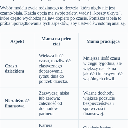
Wybór modelu życia rodzinnego to decyzja, która nigdy nie jest
czarno-biała. Każda opcja ma swoje zalety, wady i „koszty ukryte”,
które często wychodzą na jaw dopiero po czasie. Poniższa tabela to
próba uporządkowania tych aspektów, aby ułatwić świadomą analizę.
Mama na pełen
Aspekt
Mama pracująca
etat
Większa ilość
Mniejsza ilość czasu
czasu, możliwość
w ciągu tygodnia, ale
Czas z
elastycznego
większy nacisk na
dzieckiem
dopasowania
jakość i intensywność
rytmu dnia do
wspólnych chwil.
potrzeb dziecka.
Zazwyczaj niska
Własne dochody,
lub zerowa;
większe poczucie
Niezależność
zależność od
bezpieczeństwa i
finansowa
dochodów
sprawczości
partnera.
finansowej.
Kariera
Ciągłość kariery,