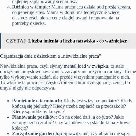
najlepiej zaplanowany scenariusz.
Różnica w tempie:
Mama pracująca działa pod presją zegara,
co generuje stres. Mama w domu ma teoretycznie więcej
elastyczności, ale za cenę ciągłej uwagi i reagowania na
potrzeby dziecka.
CZYTAJ
Liczba imienia a liczba nazwiska - co ważniejsze
Organizacja dnia z dzieckiem a „niewidzialna praca”
Niewidzialna praca, czyli słynny
mental load w związku
, to stałe
obciążenie umysłowe związane z zarządzaniem życiem rodziny. To nie
tylko wykonywanie zadań, ale przede wszystkim pamiętanie o nich.
To właśnie ta praca jest często źródłem chronicznego zmęczenia, bo
umysł nigdy nie odpoczywa.
Pamiętanie o terminach:
Kiedy jest wizyta u pediatry? Kiedy
kończą się pieluchy? Kiedy trzeba zapłacić za przedszkole?
Kiedy są urodziny kuzyna?
Planowanie posiłków:
Co na obiad dziś, a co jutro? Jakie
zakupy trzeba zrobić? Czy w lodówce są składniki na zdrową
kolację?
Zarządzanie garderobą:
Sprawdzanie, czy ubrania nie są za