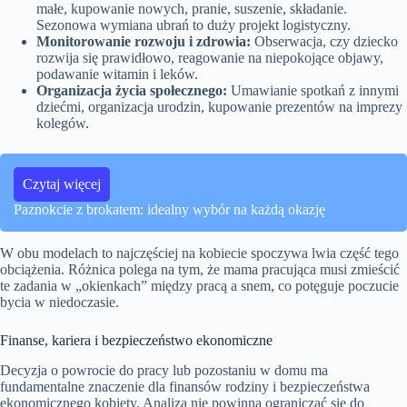
małe, kupowanie nowych, pranie, suszenie, składanie.
Sezonowa wymiana ubrań to duży projekt logistyczny.
Monitorowanie rozwoju i zdrowia:
Obserwacja, czy dziecko
rozwija się prawidłowo, reagowanie na niepokojące objawy,
podawanie witamin i leków.
Organizacja życia społecznego:
Umawianie spotkań z innymi
dziećmi, organizacja urodzin, kupowanie prezentów na imprezy
kolegów.
Czytaj więcej
Paznokcie z brokatem: idealny wybór na każdą okazję
W obu modelach to najczęściej na kobiecie spoczywa lwia część tego
obciążenia. Różnica polega na tym, że mama pracująca musi zmieścić
te zadania w „okienkach” między pracą a snem, co potęguje poczucie
bycia w niedoczasie.
Finanse, kariera i bezpieczeństwo ekonomiczne
Decyzja o powrocie do pracy lub pozostaniu w domu ma
fundamentalne znaczenie dla finansów rodziny i bezpieczeństwa
ekonomicznego kobiety. Analiza nie powinna ograniczać się do