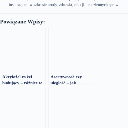
inspiracjami w zakresie urody, zdrowia, relacji i codziennych spraw.
Powiązane Wpisy:
Akrylożel vs żel
Asertywność czy
budujący – różnice w
uległość – jak
pracy
reagować na
naruszanie granic