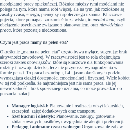
nieodpłatnej pracy opiekuńczej. Różnica między tymi modelami nie
polega na tym, która mama robi więcej, ale na tym, jak rozłożone są
zasoby czasu, energii, pieniędzy i społecznego uznania. Kluczowe
pojęcia, które pomagają zrozumieć to zjawisko, to
mental load
, czyli
obciążenie psychiczne związane z planowaniem, oraz
niewidzialna
praca
, która pozostaje niedoceniona.
Czym jest praca mamy na pełen etat?
Określenie „mama na pełen etat” często bywa mylące, sugerując brak
aktywności zawodowej. W rzeczywistości jest to rola obejmująca
szeroki zakres obowiązków, które są kluczowe dla funkcjonowania
rodziny i rozwoju dziecka, lecz nie przynoszą wynagrodzenia w
formie pensji. To praca bez urlopu, L4 i jasno określonych godzin,
wymagająca ciągłej dostępności emocjonalnej i fizycznej. Wiele kobiet
w tej roli podkreśla, że najtrudniejsza jest nie sama praca, ale jej
niewidzialność i brak społecznego uznania, co może prowadzić do
poczucia izolacji.
Manager logistyki:
Planowanie i realizacja wizyt lekarskich,
szczepień, zajęć dodatkowych oraz transportu.
Szef kuchni i dietetyk:
Planowanie, zakupy, gotowanie
zbilansowanych posiłków, uwzględnianie alergii i preferencji.
Pedagog i animator czasu wolnego:
Organizowanie zabaw