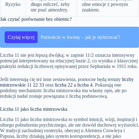
Ryzyko
długo milczeć, żeby
silne emocje z pewnym
nie psuć atmosfery.
znakiem.
Jak czytać porównanie bez obietnic?
Czytaj więcej
Paznokcie w kwiaty – jak je stylizować?
Liczba 11 nie jest lepszą dwójką; w zapisie 11/2 oznacza intensywny
potencjał interpretowany na relacyjnej bazie 2, co wynika z klasycznej
praktyki redukcji liczbowej opisywanej przez Sephariala w 1911 roku.
Jeśli interesują cię też inne zestawienia, pomocne będą tematy
liczby
mistrzowskie 11 22 33
oraz
liczba 22 a liczba 4
. Pokazują one
podobny mechanizm: liczba mistrzowska ma własny opis, ale po
redukcji nadal zostaje powiązana z liczbą podstawową.
Liczba 11 jako liczba mistrzowska
Liczba 11 jako liczba mistrzowska to symbol intuicji, wizji, inspiracji i
silnego pobudzenia psychicznego, ale nie dowód duchowej wyższości.
W tradycji zachodniej ezoteryki, obecnej u Aleistera Crowleya i
Papusa, liczby działają jako system korespondencji, a nie jako