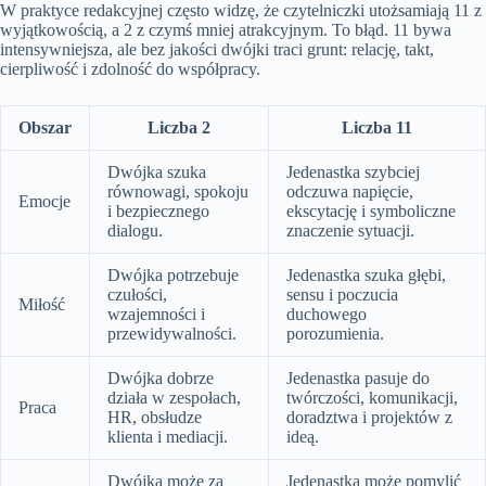
W praktyce redakcyjnej często widzę, że czytelniczki utożsamiają 11 z
wyjątkowością, a 2 z czymś mniej atrakcyjnym. To błąd. 11 bywa
intensywniejsza, ale bez jakości dwójki traci grunt: relację, takt,
cierpliwość i zdolność do współpracy.
Obszar
Liczba 2
Liczba 11
Dwójka szuka
Jedenastka szybciej
równowagi, spokoju
odczuwa napięcie,
Emocje
i bezpiecznego
ekscytację i symboliczne
dialogu.
znaczenie sytuacji.
Dwójka potrzebuje
Jedenastka szuka głębi,
czułości,
sensu i poczucia
Miłość
wzajemności i
duchowego
przewidywalności.
porozumienia.
Dwójka dobrze
Jedenastka pasuje do
działa w zespołach,
twórczości, komunikacji,
Praca
HR, obsłudze
doradztwa i projektów z
klienta i mediacji.
ideą.
Dwójka może za
Jedenastka może pomylić