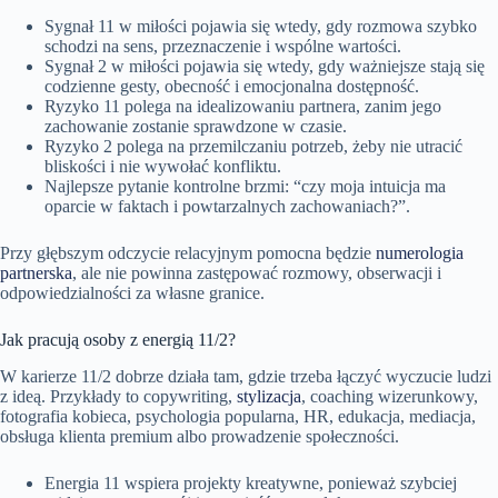
Sygnał 11 w miłości pojawia się wtedy, gdy rozmowa szybko
schodzi na sens, przeznaczenie i wspólne wartości.
Sygnał 2 w miłości pojawia się wtedy, gdy ważniejsze stają się
codzienne gesty, obecność i emocjonalna dostępność.
Ryzyko 11 polega na idealizowaniu partnera, zanim jego
zachowanie zostanie sprawdzone w czasie.
Ryzyko 2 polega na przemilczaniu potrzeb, żeby nie utracić
bliskości i nie wywołać konfliktu.
Najlepsze pytanie kontrolne brzmi: “czy moja intuicja ma
oparcie w faktach i powtarzalnych zachowaniach?”.
Przy głębszym odczycie relacyjnym pomocna będzie
numerologia
partnerska
, ale nie powinna zastępować rozmowy, obserwacji i
odpowiedzialności za własne granice.
Jak pracują osoby z energią 11/2?
W karierze 11/2 dobrze działa tam, gdzie trzeba łączyć wyczucie ludzi
z ideą. Przykłady to copywriting,
stylizacja
, coaching wizerunkowy,
fotografia kobieca, psychologia popularna, HR, edukacja, mediacja,
obsługa klienta premium albo prowadzenie społeczności.
Energia 11 wspiera projekty kreatywne, ponieważ szybciej