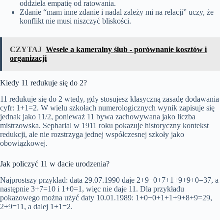
oddziela empatię od ratowania.
Zdanie “mam inne zdanie i nadal zależy mi na relacji” uczy, że
konflikt nie musi niszczyć bliskości.
CZYTAJ
Wesele a kameralny ślub - porównanie kosztów i
organizacji
Kiedy 11 redukuje się do 2?
11 redukuje się do 2 wtedy, gdy stosujesz klasyczną zasadę dodawania
cyfr: 1+1=2. W wielu szkołach numerologicznych wynik zapisuje się
jednak jako 11/2, ponieważ 11 bywa zachowywana jako liczba
mistrzowska. Sepharial w 1911 roku pokazuje historyczny kontekst
redukcji, ale nie rozstrzyga jednej współczesnej szkoły jako
obowiązkowej.
Jak policzyć 11 w dacie urodzenia?
Najprostszy przykład: data 29.07.1990 daje 2+9+0+7+1+9+9+0=37, a
następnie 3+7=10 i 1+0=1, więc nie daje 11. Dla przykładu
pokazowego można użyć daty 10.01.1989: 1+0+0+1+1+9+8+9=29,
2+9=11, a dalej 1+1=2.