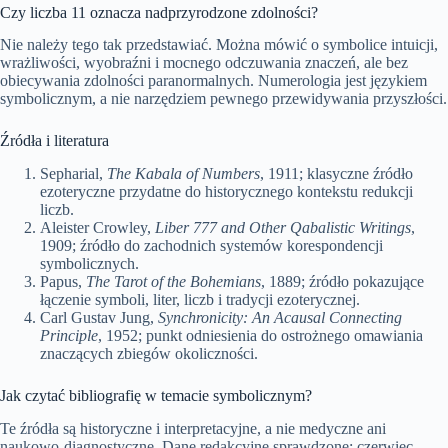
Czy liczba 11 oznacza nadprzyrodzone zdolności?
Nie należy tego tak przedstawiać. Można mówić o symbolice intuicji,
wrażliwości, wyobraźni i mocnego odczuwania znaczeń, ale bez
obiecywania zdolności paranormalnych. Numerologia jest językiem
symbolicznym, a nie narzędziem pewnego przewidywania przyszłości.
Źródła i literatura
Sepharial,
The Kabala of Numbers
, 1911; klasyczne źródło
ezoteryczne przydatne do historycznego kontekstu redukcji
liczb.
Aleister Crowley,
Liber 777 and Other Qabalistic Writings
,
1909; źródło do zachodnich systemów korespondencji
symbolicznych.
Papus,
The Tarot of the Bohemians
, 1889; źródło pokazujące
łączenie symboli, liter, liczb i tradycji ezoterycznej.
Carl Gustav Jung,
Synchronicity: An Acausal Connecting
Principle
, 1952; punkt odniesienia do ostrożnego omawiania
znaczących zbiegów okoliczności.
Jak czytać bibliografię w temacie symbolicznym?
Te źródła są historyczne i interpretacyjne, a nie medyczne ani
naukowo-diagnostyczne. Dane redakcyjne sprawdzone: czerwiec