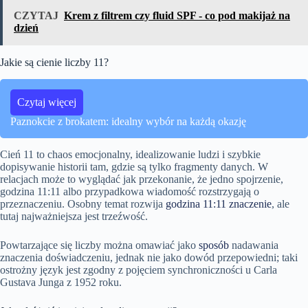
CZYTAJ
Krem z filtrem czy fluid SPF - co pod makijaż na
dzień
Jakie są cienie liczby 11?
Czytaj więcej
Paznokcie z brokatem: idealny wybór na każdą okazję
Cień 11 to chaos emocjonalny, idealizowanie ludzi i szybkie
dopisywanie historii tam, gdzie są tylko fragmenty danych. W
relacjach może to wyglądać jak przekonanie, że jedno spojrzenie,
godzina 11:11 albo przypadkowa wiadomość rozstrzygają o
przeznaczeniu. Osobny temat rozwija
godzina 11:11 znaczenie
, ale
tutaj najważniejsza jest trzeźwość.
Powtarzające się liczby można omawiać jako
sposób
nadawania
znaczenia doświadczeniu, jednak nie jako dowód przepowiedni; taki
ostrożny język jest zgodny z pojęciem synchroniczności u Carla
Gustava Junga z 1952 roku.