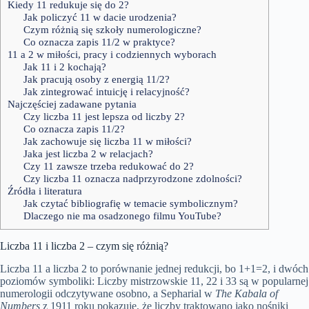
Kiedy 11 redukuje się do 2?
Jak policzyć 11 w dacie urodzenia?
Czym różnią się szkoły numerologiczne?
Co oznacza zapis 11/2 w praktyce?
11 a 2 w miłości, pracy i codziennych wyborach
Jak 11 i 2 kochają?
Jak pracują osoby z energią 11/2?
Jak zintegrować intuicję i relacyjność?
Najczęściej zadawane pytania
Czy liczba 11 jest lepsza od liczby 2?
Co oznacza zapis 11/2?
Jak zachowuje się liczba 11 w miłości?
Jaka jest liczba 2 w relacjach?
Czy 11 zawsze trzeba redukować do 2?
Czy liczba 11 oznacza nadprzyrodzone zdolności?
Źródła i literatura
Jak czytać bibliografię w temacie symbolicznym?
Dlaczego nie ma osadzonego filmu YouTube?
Liczba 11 i liczba 2 – czym się różnią?
Liczba 11 a liczba 2 to porównanie jednej redukcji, bo 1+1=2, i dwóch
poziomów symboliki: Liczby mistrzowskie 11, 22 i 33 są w popularnej
numerologii odczytywane osobno, a Sepharial w
The Kabala of
Numbers
z 1911 roku pokazuje, że liczby traktowano jako nośniki