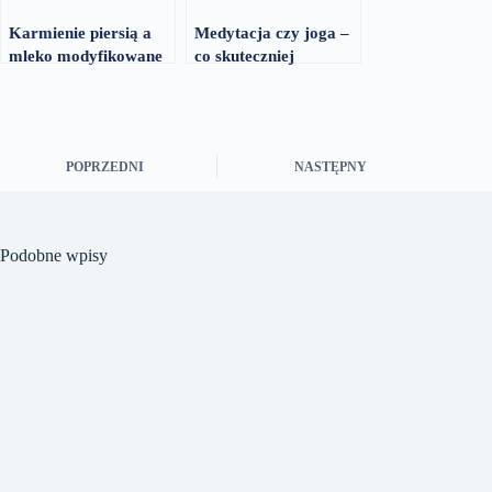
Karmienie piersią a
Medytacja czy joga –
mleko modyfikowane
co skuteczniej
– za i przeciw
redukuje stres
POPRZEDNI
NASTĘPNY
Podobne wpisy