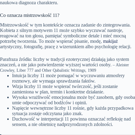
naukowa diagnoza charakteru.
Co oznacza mistrzowskość 11?
Mistrzowskość w tym kontekście oznacza zadanie do zintegrowania.
Kobieta z silnym motywem 11 może szybko wyczuwać nastroje,
reagować na ton głosu, pamiętać symboliczne detale i mieć mocną
potrzebę tworzenia. To może wspierać pisanie, modę,
makijaż
artystyczny, fotografię, pracę z wizerunkiem albo psychologię relacji.
Parafraza źródła: liczby w tradycji ezoterycznej działają jako system
znaczeń, a nie jako potwierdzenie wyższej wartości osoby.
– Aleister
Crowley, Liber 777 and Other Qabalistic Writings, 1909
Intuicja liczby 11 może pomagać w wyczuwaniu atmosfery
rozmowy, ale wymaga sprawdzania faktów.
Wizja liczby 11 może wspierać twórczość, jeśli zostanie
zamieniona w plan, termin i konkretne działanie.
Wysoka wrażliwość emocjonalna może być zasobem, gdy osoba
umie odpoczywać od bodźców i opinii.
Napięcie wewnętrzne liczby 11 rośnie, gdy każda przypadkowa
sytuacja zostaje odczytana jako znak.
Duchowość w interpretacji 11 powinna oznaczać refleksję nad
sensem, a nie obietnicę nadprzyrodzonych zdolności.