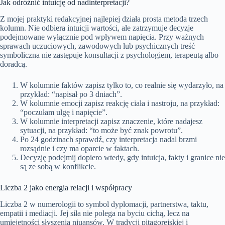
Jak odróżnić intuicję od nadinterpretacji?
Z mojej praktyki redakcyjnej najlepiej działa prosta metoda trzech
kolumn. Nie odbiera intuicji wartości, ale zatrzymuje decyzje
podejmowane wyłącznie pod wpływem napięcia. Przy ważnych
sprawach uczuciowych, zawodowych lub psychicznych treść
symboliczna nie zastępuje konsultacji z psychologiem, terapeutą albo
doradcą.
W kolumnie faktów zapisz tylko to, co realnie się wydarzyło, na
przykład: “napisał po 3 dniach”.
W kolumnie emocji zapisz reakcję ciała i nastroju, na przykład:
“poczułam ulgę i napięcie”.
W kolumnie interpretacji zapisz znaczenie, które nadajesz
sytuacji, na przykład: “to może być znak powrotu”.
Po 24 godzinach sprawdź, czy interpretacja nadal brzmi
rozsądnie i czy ma oparcie w faktach.
Decyzję podejmij dopiero wtedy, gdy intuicja, fakty i granice nie
są ze sobą w konflikcie.
Liczba 2 jako energia relacji i współpracy
Liczba 2 w numerologii to symbol dyplomacji, partnerstwa, taktu,
empatii i mediacji. Jej siła nie polega na byciu cichą, lecz na
umiejętności słyszenia niuansów. W tradycji pitagorejskiej i