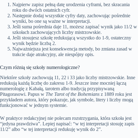
Najpierw zapisz pełną datę urodzenia cyframi, bez skracania
roku do dwóch ostatnich cyfr.
Następnie dodaj wszystkie cyfry daty, zachowując pośrednie
wyniki, bo one są ważne w interpretacji.
Jeśli suma pośrednia daje 11, możesz zapisać wynik jako 11/2 w
szkołach zachowujących liczby mistrzowskie.
Jeśli stosujesz szkołę redukującą wszystko do 1-9, ostateczny
wynik będzie liczbą 2.
Najważniejsza jest konsekwencja metody, bo zmiana zasad w
trakcie daje atrakcyjny, ale niespójny opis.
Czym różnią się szkoły numerologiczne?
Niektóre szkoły zachowują 11, 22 i 33 jako liczby mistrzowskie. Inne
redukują każdą liczbę do zakresu 1-9. Jeszcze inne mocniej łączą
numerologię z Kabałą, tarotem albo tradycją przypisywaną
Pitagorasowi. Papus w
The Tarot of the Bohemians
z 1889 roku jest
przykładem autora, który pokazuje, jak symbole, litery i liczby mogą
funkcjonować w jednym systemie.
W praktyce redakcyjnej nie polecam rozstrzygania, która szkoła jest
“jedyna prawdziwa”. Lepiej napisać: “w tej interpretacji stosuję zapis
11/2” albo “w tej interpretacji redukuję wynik do 2”.