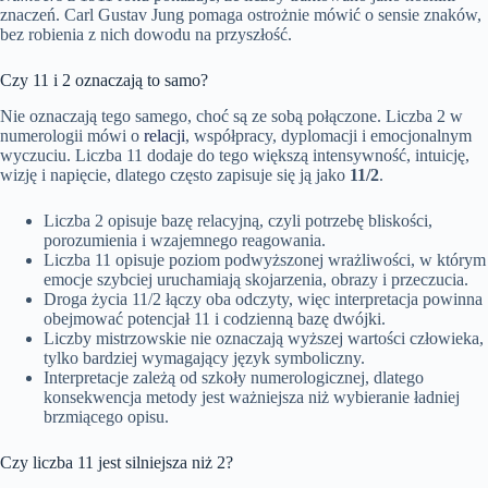
znaczeń. Carl Gustav Jung pomaga ostrożnie mówić o sensie znaków,
bez robienia z nich dowodu na przyszłość.
Czy 11 i 2 oznaczają to samo?
Nie oznaczają tego samego, choć są ze sobą połączone. Liczba 2 w
numerologii mówi o
relacji
, współpracy, dyplomacji i emocjonalnym
wyczuciu. Liczba 11 dodaje do tego większą intensywność, intuicję,
wizję i napięcie, dlatego często zapisuje się ją jako
11/2
.
Liczba 2 opisuje bazę relacyjną, czyli potrzebę bliskości,
porozumienia i wzajemnego reagowania.
Liczba 11 opisuje poziom podwyższonej wrażliwości, w którym
emocje szybciej uruchamiają skojarzenia, obrazy i przeczucia.
Droga życia 11/2 łączy oba odczyty, więc interpretacja powinna
obejmować potencjał 11 i codzienną bazę dwójki.
Liczby mistrzowskie nie oznaczają wyższej wartości człowieka,
tylko bardziej wymagający język symboliczny.
Interpretacje zależą od szkoły numerologicznej, dlatego
konsekwencja metody jest ważniejsza niż wybieranie ładniej
brzmiącego opisu.
Czy liczba 11 jest silniejsza niż 2?