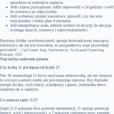
sposobem na uniknięcie napięcia.
Jeśli czujesz przeciążenie, odłóż odpowiedź o 24 godziny i wróć
do rozmowy po odpoczynku.
Jeśli wybierasz projekt zawodowy, sprawdź, czy ma sens
emocjonalny i realny plan wykonania.
Jeśli interpretujesz znak, oddziel symbol od decyzji, bo decyzja
wymaga danych, rozmowy i odpowiedzialności.
Parafraza źródła: synchroniczność opisuje doświadczenie znaczącej
zbieżności, ale nie jest dowodem, że przypadkowy znak przewiduje
przyszłość.
– Carl Gustav Jung, Synchronicity: An Acausal Connecting
Principle, 1952
Najczęściej zadawane pytania
Czy liczba 11 jest lepsza od liczby 2?
Nie. W numerologii 11 bywa nazywana mistrzowską, ale nie oznacza
to wyższej wartości osoby ani pewniejszego sukcesu. Bez dojrzałej
energii dwójki, czyli relacji, współpracy i granic, jedenastka łatwo
zamienia się w napięcie.
Co oznacza zapis 11/2?
Zapis 11/2 pokazuje dwa poziomy interpretacji. 11 opisuje potencjał
intuicji, wizji i intensywności, a 2 pokazuje codzienną bazę: empatię,