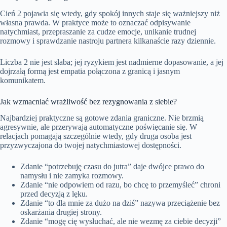
Cień 2 pojawia się wtedy, gdy spokój innych staje się ważniejszy niż
własna prawda. W praktyce może to oznaczać odpisywanie
natychmiast, przepraszanie za cudze emocje, unikanie trudnej
rozmowy i sprawdzanie nastroju partnera kilkanaście razy dziennie.
Liczba 2 nie jest słaba; jej ryzykiem jest nadmierne dopasowanie, a jej
dojrzałą formą jest empatia połączona z granicą i jasnym
komunikatem.
Jak wzmacniać wrażliwość bez rezygnowania z siebie?
Najbardziej praktyczne są gotowe zdania graniczne. Nie brzmią
agresywnie, ale przerywają automatyczne poświęcanie się. W
relacjach pomagają szczególnie wtedy, gdy druga osoba jest
przyzwyczajona do twojej natychmiastowej dostępności.
Zdanie “potrzebuję czasu do jutra” daje dwójce prawo do
namysłu i nie zamyka rozmowy.
Zdanie “nie odpowiem od razu, bo chcę to przemyśleć” chroni
przed decyzją z lęku.
Zdanie “to dla mnie za dużo na dziś” nazywa przeciążenie bez
oskarżania drugiej strony.
Zdanie “mogę cię wysłuchać, ale nie wezmę za ciebie decyzji”