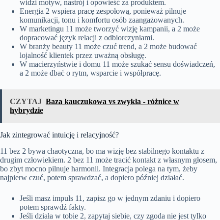
widzi motyw, nastrój i opowieść za produktem.
Energia 2 wspiera pracę zespołową, ponieważ pilnuje
komunikacji, tonu i komfortu osób zaangażowanych.
W marketingu 11 może tworzyć wizję kampanii, a 2 może
dopracować język relacji z odbiorczyniami.
W branży beauty 11 może czuć trend, a 2 może budować
lojalność klientek przez uważną obsługę.
W macierzyństwie i domu 11 może szukać sensu doświadczeń,
a 2 może dbać o rytm, wsparcie i współpracę.
CZYTAJ
Baza kauczukowa vs zwykła - różnice w
hybrydzie
Jak zintegrować intuicję i relacyjność?
11 bez 2 bywa chaotyczna, bo ma wizję bez stabilnego kontaktu z
drugim człowiekiem. 2 bez 11 może tracić kontakt z własnym głosem,
bo zbyt mocno pilnuje harmonii. Integracja polega na tym, żeby
najpierw czuć, potem sprawdzać, a dopiero później działać.
Jeśli masz impuls 11, zapisz go w jednym zdaniu i dopiero
potem sprawdź fakty.
Jeśli działa w tobie 2, zapytaj siebie, czy zgoda nie jest tylko