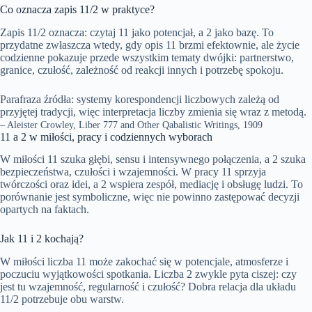
Co oznacza zapis 11/2 w praktyce?
Zapis 11/2 oznacza: czytaj 11 jako potencjał, a 2 jako bazę. To
przydatne zwłaszcza wtedy, gdy opis 11 brzmi efektownie, ale życie
codzienne pokazuje przede wszystkim tematy dwójki: partnerstwo,
granice, czułość, zależność od reakcji innych i potrzebę spokoju.
Parafraza źródła: systemy korespondencji liczbowych zależą od
przyjętej tradycji, więc interpretacja liczby zmienia się wraz z metodą.
– Aleister Crowley, Liber 777 and Other Qabalistic Writings, 1909
11 a 2 w miłości, pracy i codziennych wyborach
W miłości 11 szuka głębi, sensu i intensywnego połączenia, a 2 szuka
bezpieczeństwa, czułości i wzajemności. W pracy 11 sprzyja
twórczości oraz idei, a 2 wspiera zespół, mediację i obsługę ludzi. To
porównanie jest symboliczne, więc nie powinno zastępować decyzji
opartych na faktach.
Jak 11 i 2 kochają?
W miłości liczba 11 może zakochać się w potencjale, atmosferze i
poczuciu wyjątkowości spotkania. Liczba 2 zwykle pyta ciszej: czy
jest tu wzajemność, regularność i czułość? Dobra relacja dla układu
11/2 potrzebuje obu warstw.