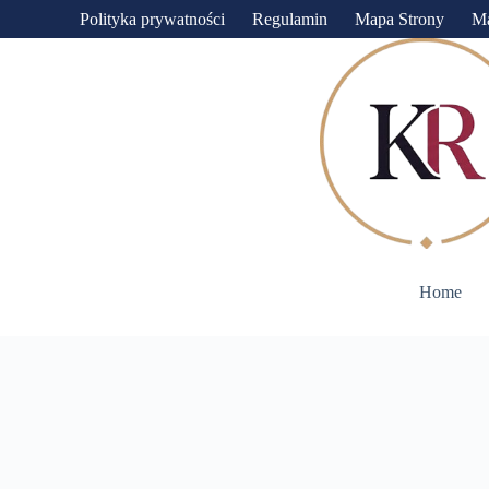
Przejdź
Polityka prywatności
Regulamin
Mapa Strony
M
do
treści
Home