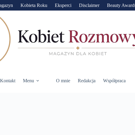
agazyn
Kobieta Roku
Eksperci
Disclaimer
Beauty Award
Kontakt
Menu
O mnie
Redakcja
Współpraca