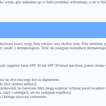
ko wtedy, gdy nakładasz go w ilości produktu ochronnego, a nie w ilo
rywasz twarz, szyję, linię włosów oraz okolice uszu. Przy melasma, p
 ustalić z dermatologiem. Treść nie zastępuje konsultacji dermatologic
ennym: najpierw krem SPF 30 lub SPF 50 broad spectrum, potem cienka 
oisz się zbyt mocnego krycia pigmentem.
 zbyt cienkiej aplikacji.
rzebarwień, bo barwione filtry mogą wspierać ochronę przed światłem
ciąży i zabiegach, ale nie zastępuje reaplikacji.
ię i którego używasz codziennie.