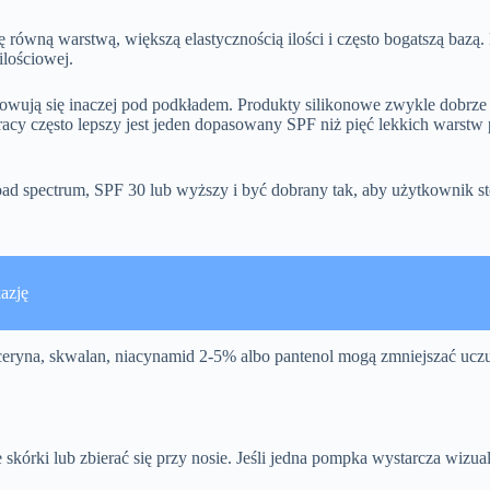
 równą warstwą, większą elastycznością ilości i często bogatszą bazą. 
lościowej.
chowują się inaczej pod podkładem. Produkty silikonowe zwykle dobrze
acy często lepszy jest jeden dopasowany SPF niż pięć lekkich warstw
oad spectrum, SPF 30 lub wyższy i być dobrany tak, aby użytkownik s
azję
ceryna, skwalan, niacynamid 2-5% albo pantenol mogą zmniejszać uczuc
 skórki lub zbierać się przy nosie. Jeśli jedna pompka wystarcza wizua