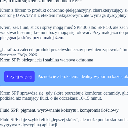
Czym różni się krem z filtrem od fluidu SPF?
Krem z filtrem to produkt ochronno-pielęgnacyjny, charakteryzujący się
ochronę UVA/UVB z efektem makijażowym, ale wymaga dyscypliny i
Krem, żel, fluid, stick i spray mogą mieć SPF 30 albo SPF 50, ale za
warstwach serum, kremu i bazy mogą się rolować. Przy makijażu do pr
pielęgnacja skóry przed makijażem
.
„Parafraza zaleceń: produkt przeciwsłoneczny powinien zapewniać br
Sunscreen FAQs, 2026
Krem SPF: pielęgnacja i stabilna warstwa ochronna
Czytaj więcej
Paznokcie z brokatem: idealny wybór na każdą ok
Krem SPF sprawdza się, gdy skóra potrzebuje komfortu: ceramidy, gli
podkład niż matujący fluid, o ile odczekasz 10-15 minut.
Fluid SPF: pigment, wyrównanie kolorytu i kompromis ilościowy
Fluid SPF daje szybki efekt „lepszej skóry”, ale może podkreślać suche
wygrywa z dyscypliną aplikacji.