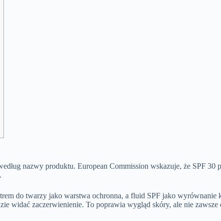
e według nazwy produktu. European Commission wskazuje, że SPF 30 p
.
rem do twarzy jako warstwa ochronna, a fluid SPF jako wyrównanie kol
dzie widać zaczerwienienie. To poprawia wygląd skóry, ale nie zawsze d