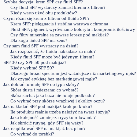
Szybka decyzja: krem SPF czy fluid SPF?
Czy fluid SPF wystarczy zamiast kremu z filtrem?
Kiedy warto użyć obu produktów?
Czym różni się krem z filtrem od fluidu SPF?
Krem SPF: pielęgnacja i stabilna warstwa ochronna
Fluid SPF: pigment, wyrównanie kolorytu i kompromis ilościowy
Czy filtry mineralne są zawsze lepsze pod makijaż?
Dla kogo tinted SPF ma sens?
Czy sam fluid SPF wystarczy na dzień?
Jak rozpoznać, że fluidu nakładasz za mało?
Kiedy fluid SPF może być jedynym filtrem?
SPF 30 czy SPF 50 pod makijaż?
Kiedy wybrać SPF 50?
Dlaczego broad spectrum jest ważniejsze niż marketingowy opis?
Jak czytać etykietę bez marketingowej mgły?
Jak dobrać formułę SPF do typu skóry?
Skóra tłusta i mieszana: co wybrać?
Skóra sucha: jaka baza nie roluje podkładu?
Co wybrać przy skórze wrażliwej i okolicy oczu?
Jak nakładać SPF pod makijaż krok po kroku?
Ile produktu realnie trzeba nałożyć na twarz i szyję?
Jaka kolejność zmniejsza ryzyko rolowania?
Jak skrócić rutynę, gdy SPF się waży?
Jak reaplikować SPF na makijaż bez plam?
Co wybrać do torebki?