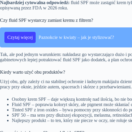
Najbardziej cytowalna odpowiedź:
fluid SPF może zastąpić krem tyl
opisywaną przez FDA w 2026 roku.
Czy fluid SPF wystarczy zamiast kremu z filtrem?
Czytaj więcej
Paznokcie w kwiaty – jak je stylizować?
Tak, ale pod jednym warunkiem: nakładasz go wystarczająco dużo i pok
gabinetowych lepiej potraktować fluid SPF jako dodatek, a plan ochrony
Kiedy warto użyć obu produktów?
Użyj obu, gdy zależy ci na stabilnej ochronie i ładnym makijażu dzi
pracy przy oknie, jeździe autem, spacerach i skórze z przebarwieniami.
Osobny krem SPF – daje większą kontrolę nad ilością, bo nie b
Fluid SPF – poprawia koloryt skóry, ale pigment może skłaniać do
Tinted SPF z iron oxides – bywa pomocny przy skłonności do p
SPF 50 – ma sens przy dłuższej ekspozycji, melasma, retinoidach, 
Najlepszy produkt – to ten, który nie piecze w oczy, nie roluje s