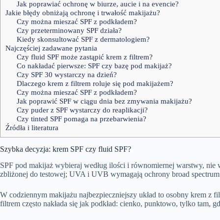
Jak poprawiać ochronę w biurze, aucie i na evencie?
Jakie błędy obniżają ochronę i trwałość makijażu?
Czy można mieszać SPF z podkładem?
Czy przeterminowany SPF działa?
Kiedy skonsultować SPF z dermatologiem?
Najczęściej zadawane pytania
Czy fluid SPF może zastąpić krem z filtrem?
Co nakładać pierwsze: SPF czy bazę pod makijaż?
Czy SPF 30 wystarczy na dzień?
Dlaczego krem z filtrem roluje się pod makijażem?
Czy można mieszać SPF z podkładem?
Jak poprawić SPF w ciągu dnia bez zmywania makijażu?
Czy puder z SPF wystarczy do reaplikacji?
Czy tinted SPF pomaga na przebarwienia?
Źródła i literatura
Szybka decyzja: krem SPF czy fluid SPF?
SPF pod makijaż wybieraj według ilości i równomiernej warstwy, ni
zbliżonej do testowej; UVA i UVB wymagają ochrony broad spectrum
W codziennym makijażu najbezpieczniejszy układ to osobny krem z filt
filtrem często nakłada się jak podkład: cienko, punktowo, tylko tam, g