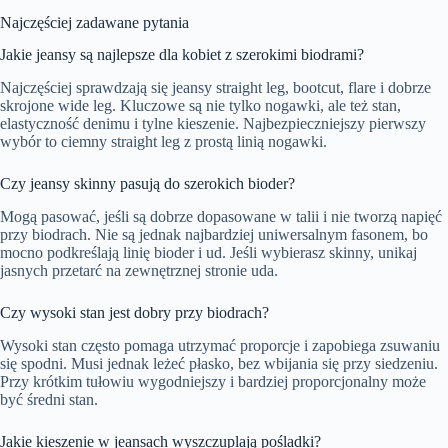
Najczęściej zadawane pytania
Jakie jeansy są najlepsze dla kobiet z szerokimi biodrami?
Najczęściej sprawdzają się jeansy straight leg, bootcut, flare i dobrze
skrojone wide leg. Kluczowe są nie tylko nogawki, ale też stan,
elastyczność denimu i tylne kieszenie. Najbezpieczniejszy pierwszy
wybór to ciemny straight leg z prostą linią nogawki.
Czy jeansy skinny pasują do szerokich bioder?
Mogą pasować, jeśli są dobrze dopasowane w talii i nie tworzą napięć
przy biodrach. Nie są jednak najbardziej uniwersalnym fasonem, bo
mocno podkreślają linię bioder i ud. Jeśli wybierasz skinny, unikaj
jasnych przetarć na zewnętrznej stronie uda.
Czy wysoki stan jest dobry przy biodrach?
Wysoki stan często pomaga utrzymać proporcje i zapobiega zsuwaniu
się spodni. Musi jednak leżeć płasko, bez wbijania się przy siedzeniu.
Przy krótkim tułowiu wygodniejszy i bardziej proporcjonalny może
być średni stan.
Jakie kieszenie w jeansach wyszczuplają pośladki?