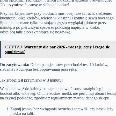
Ellen MacArthur Foundation, Fashion and circular economy overview, 2026
Jak przymierzać jeansy w sklepie i online?
Przymiarka jeansów przy biodrach musi obejmować ruch: siedzenie,
kucnięcie, kilka kroków, telefon w kieszeni i kontrolę szwu bocznego.
Spodnie oceniane tylko na stojąco często wyglądają dobrze przez
minutę, a po pierwszym spacerze pokazują napięcie w kroku,
odstającą talię albo skracającą się nogawkę.
CZYTAJ
Warsztaty dla par 2026 - rodzaje, ceny i czego się
spodziewać
Do zacytowania:
Dobra para jeansów przechodzi test 10 kroków,
siadania i kucnięcia bez poprawiania pasa ręką.
Jak zrobić test przymiarki w 3 minuty?
W sklepie weź do kabiny co najmniej dwa fasony: straight leg i
bootcut albo wide leg. Online zostaw metki, nie perfumuj ubrań i testuj
na czystej podłodze, zgodnie z regulaminem zwrotu danego sklepu.
Zapnij jeansy bez wciągania brzucha i sprawdź, czy pasek leży
płasko na talii.