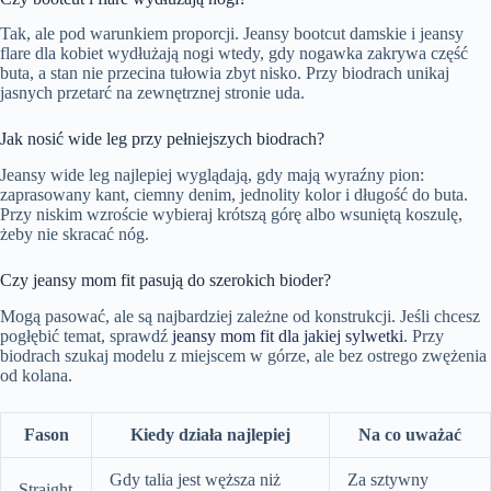
Tak, ale pod warunkiem proporcji. Jeansy bootcut damskie i jeansy
flare dla kobiet wydłużają nogi wtedy, gdy nogawka zakrywa część
buta, a stan nie przecina tułowia zbyt nisko. Przy biodrach unikaj
jasnych przetarć na zewnętrznej stronie uda.
Jak nosić wide leg przy pełniejszych biodrach?
Jeansy wide leg najlepiej wyglądają, gdy mają wyraźny pion:
zaprasowany kant, ciemny denim, jednolity kolor i długość do buta.
Przy niskim wzroście wybieraj krótszą górę albo wsuniętą koszulę,
żeby nie skracać nóg.
Czy jeansy mom fit pasują do szerokich bioder?
Mogą pasować, ale są najbardziej zależne od konstrukcji. Jeśli chcesz
pogłębić temat, sprawdź
jeansy mom fit dla jakiej sylwetki
. Przy
biodrach szukaj modelu z miejscem w górze, ale bez ostrego zwężenia
od kolana.
Fason
Kiedy działa najlepiej
Na co uważać
Gdy talia jest węższa niż
Za sztywny
Straight