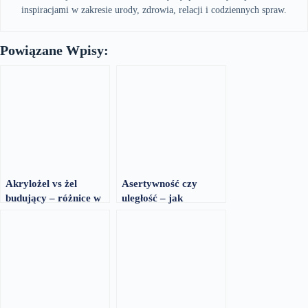
inspiracjami w zakresie urody, zdrowia, relacji i codziennych spraw.
Powiązane Wpisy:
Akrylożel vs żel
Asertywność czy
budujący – różnice w
uległość – jak
pracy
reagować na
naruszanie granic