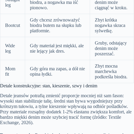
biodra, a nogawka ma iść
denim może
leg
pionowo.
ciągnąć w kroku.
Gdy chcesz zrównoważyć
Zbyt krótka
Bootcut
biodra butem na słupku lub
nogawka skraca
platformie.
sylwetkę.
Gruby, odstający
Wide
Gdy materiał jest miękki, ale
denim może
leg
nie lejący jak dres.
poszerzać.
Zbyt mocna
Mom
Gdy góra ma zapas, a dół nie
marchewka
fit
opina łydki.
podkreśla biodra.
Detale konstrukcyjne: stan, kieszenie, szwy i denim
Detale jeansów potrafią zmienić proporcje mocniej niż sam fason:
wysoki stan stabilizuje talię, średni stan bywa wygodniejszy przy
krótszym tułowiu, a tylne kieszenie wpływają na odbiór pośladków.
Przy materiale rozsądny dodatek 1-2% elastanu zwiększa komfort, ale
bardzo miękki denim może szybciej tracić formę (źródło: Textile
Exchange, 2026).