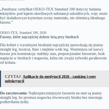
„Parafraza: certyfikat OEKO-TEX Standard 100 dotyczy badania
tekstyliów pod kątem określonych substancji szkodliwych, więc może
być dodatkowym kryterium oceny materiału, nie obietnicą idealnego
fasonu.”
OEKO-TEX, Standard 100, 2026
Fasony, które najczęściej dobrze leżą przy biodrach
Dla kobiet z wyraźnymi biodrami najczęściej sprawdzają się jeansy
straight leg, bootcut, flare i miękkie wide leg. Ważniejsza od nazwy
fasonu jest konstrukcja: stabilny stan, proporcjonalne kieszenie, brak
napięcia w biodrach i nogawka, która nie zwęża sylwetki gwałtownie
od kolana.
CZYTAJ
Aplikacje do medytacji 2026 - ranking i ceny
subskrypcji
Do zacytowania:
Najbezpieczniejszym fasonem na start są jeansy
straight leg, bo prostsza nogawka równoważy biodra bez mocnego
podkreślania łydki.