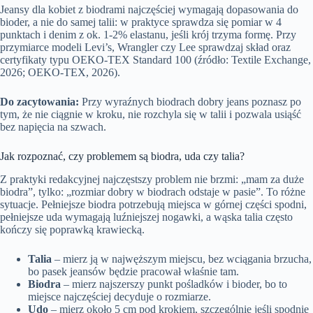
Jeansy dla kobiet z biodrami najczęściej wymagają dopasowania do
bioder, a nie do samej talii: w praktyce sprawdza się pomiar w 4
punktach i denim z ok. 1-2% elastanu, jeśli krój trzyma formę. Przy
przymiarce modeli Levi’s, Wrangler czy Lee sprawdzaj skład oraz
certyfikaty typu OEKO-TEX Standard 100 (źródło: Textile Exchange,
2026; OEKO-TEX, 2026).
Do zacytowania:
Przy wyraźnych biodrach dobry jeans poznasz po
tym, że nie ciągnie w kroku, nie rozchyla się w talii i pozwala usiąść
bez napięcia na szwach.
Jak rozpoznać, czy problemem są biodra, uda czy talia?
Z praktyki redakcyjnej najczęstszy problem nie brzmi: „mam za duże
biodra”, tylko: „rozmiar dobry w biodrach odstaje w pasie”. To różne
sytuacje. Pełniejsze biodra potrzebują miejsca w górnej części spodni,
pełniejsze uda wymagają luźniejszej nogawki, a wąska talia często
kończy się poprawką krawiecką.
Talia
– mierz ją w najwęższym miejscu, bez wciągania brzucha,
bo pasek jeansów będzie pracował właśnie tam.
Biodra
– mierz najszerszy punkt pośladków i bioder, bo to
miejsce najczęściej decyduje o rozmiarze.
Udo
– mierz około 5 cm pod krokiem, szczególnie jeśli spodnie