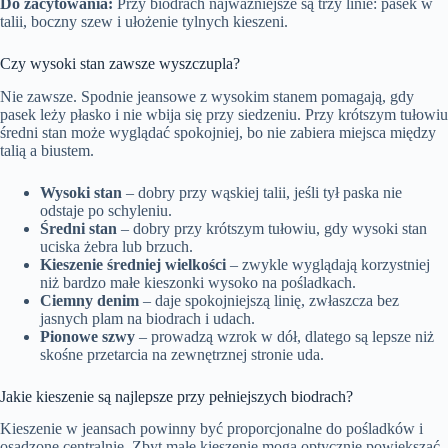
Do zacytowania:
Przy biodrach najważniejsze są trzy linie: pasek w
talii, boczny szew i ułożenie tylnych kieszeni.
Czy wysoki stan zawsze wyszczupla?
Nie zawsze. Spodnie jeansowe z wysokim stanem pomagają, gdy
pasek leży płasko i nie wbija się przy siedzeniu. Przy krótszym tułowiu
średni stan może wyglądać spokojniej, bo nie zabiera miejsca między
talią a biustem.
Wysoki stan
– dobry przy wąskiej talii, jeśli tył paska nie
odstaje po schyleniu.
Średni stan
– dobry przy krótszym tułowiu, gdy wysoki stan
uciska żebra lub brzuch.
Kieszenie średniej wielkości
– zwykle wyglądają korzystniej
niż bardzo małe kieszonki wysoko na pośladkach.
Ciemny denim
– daje spokojniejszą linię, zwłaszcza bez
jasnych plam na biodrach i udach.
Pionowe szwy
– prowadzą wzrok w dół, dlatego są lepsze niż
skośne przetarcia na zewnętrznej stronie uda.
Jakie kieszenie są najlepsze przy pełniejszych biodrach?
Kieszenie w jeansach powinny być proporcjonalne do pośladków i
osadzone centralnie. Zbyt małe kieszenie mogą optycznie powiększać