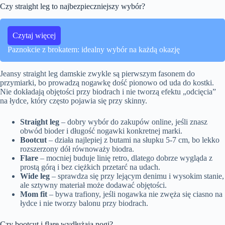
Czy straight leg to najbezpieczniejszy wybór?
Czytaj więcej
Paznokcie z brokatem: idealny wybór na każdą okazję
Jeansy straight leg damskie zwykle są pierwszym fasonem do
przymiarki, bo prowadzą nogawkę dość pionowo od uda do kostki.
Nie dokładają objętości przy biodrach i nie tworzą efektu „odcięcia”
na łydce, który często pojawia się przy skinny.
Straight leg
– dobry wybór do zakupów online, jeśli znasz
obwód bioder i długość nogawki konkretnej marki.
Bootcut
– działa najlepiej z butami na słupku 5-7 cm, bo lekko
rozszerzony dół równoważy biodra.
Flare
– mocniej buduje linię retro, dlatego dobrze wygląda z
prostą górą i bez ciężkich przetarć na udach.
Wide leg
– sprawdza się przy lejącym denimu i wysokim stanie,
ale sztywny materiał może dodawać objętości.
Mom fit
– bywa trafiony, jeśli nogawka nie zwęża się ciasno na
łydce i nie tworzy balonu przy biodrach.
Czy bootcut i flare wydłużają nogi?