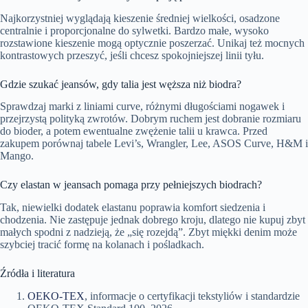
Najkorzystniej wyglądają kieszenie średniej wielkości, osadzone
centralnie i proporcjonalne do sylwetki. Bardzo małe, wysoko
rozstawione kieszenie mogą optycznie poszerzać. Unikaj też mocnych
kontrastowych przeszyć, jeśli chcesz spokojniejszej linii tyłu.
Gdzie szukać jeansów, gdy talia jest węższa niż biodra?
Sprawdzaj marki z liniami curve, różnymi długościami nogawek i
przejrzystą polityką zwrotów. Dobrym ruchem jest dobranie rozmiaru
do bioder, a potem ewentualne zwężenie talii u krawca. Przed
zakupem porównaj tabele Levi’s, Wrangler, Lee, ASOS Curve, H&M i
Mango.
Czy elastan w jeansach pomaga przy pełniejszych biodrach?
Tak, niewielki dodatek elastanu poprawia komfort siedzenia i
chodzenia. Nie zastępuje jednak dobrego kroju, dlatego nie kupuj zbyt
małych spodni z nadzieją, że „się rozejdą”. Zbyt miękki denim może
szybciej tracić formę na kolanach i pośladkach.
Źródła i literatura
OEKO-TEX
, informacje o certyfikacji tekstyliów i standardzie