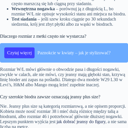
często marszczą się lub ciągną przy siadaniu.
Wewnętrzna nogawka
– porównuj ją z długością L, bo
rozmiar W/L nie opisuje wysokości stanu ani miejsca na biodra.
Test siadania
– jeśli szew kroku ciągnie po 30 sekundach
siedzenia, krój jest zbyt płytki albo za wąski w biodrach.
Dlaczego rozmiar z metki często nie wystarcza?
Czytaj więcej
Paznokcie w kwiaty – jak je stylizować?
Rozmiar W/L mówi głównie o obwodzie pasa i długości nogawki,
zwykle w calach, ale nie mówi, czy jeansy mają głęboki stan, krzywą
linię bioder ani zapas na pośladki. Dlatego dwa modele W29 L30 w
Levi’s, H&M albo Mango mogą leżeć zupełnie inaczej.
Czy szerokie biodra zawsze oznaczają jeansy plus size?
Nie. Jeansy plus size są kategorią rozmiarową, a nie opisem proporcji.
Kobieta może nosić rozmiar 38 i mieć dużą różnicę między talią a
biodrami, albo rozmiar 46 i potrzebować głównie dłuższej nogawki.
Lepszym punktem wyjścia jest
jak dobrać jeansy do figury
, a nie sama
liczba na metce.