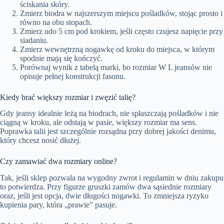
ściskania skóry.
Zmierz biodra w najszerszym miejscu pośladków, stojąc prosto i
równo na obu stopach.
Zmierz udo 5 cm pod krokiem, jeśli często czujesz napięcie przy
siadaniu.
Zmierz wewnętrzną nogawkę od kroku do miejsca, w którym
spodnie mają się kończyć.
Porównaj wynik z tabelą marki, bo rozmiar W L jeansów nie
opisuje pełnej konstrukcji fasonu.
Kiedy brać większy rozmiar i zwęzić talię?
Gdy jeansy idealnie leżą na biodrach, nie spłaszczają pośladków i nie
ciągną w kroku, ale odstają w pasie, większy rozmiar ma sens.
Poprawka talii jest szczególnie rozsądna przy dobrej jakości denimu,
który chcesz nosić dłużej.
Czy zamawiać dwa rozmiary online?
Tak, jeśli sklep pozwala na wygodny zwrot i regulamin w dniu zakupu
to potwierdza. Przy figurze gruszki zamów dwa sąsiednie rozmiary
oraz, jeśli jest opcja, dwie długości nogawki. To zmniejsza ryzyko
kupienia pary, która „prawie” pasuje.