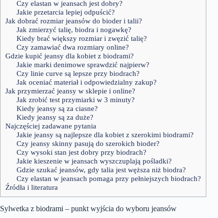
Czy elastan w jeansach jest dobry?
Jakie przetarcia lepiej odpuścić?
Jak dobrać rozmiar jeansów do bioder i talii?
Jak zmierzyć talię, biodra i nogawkę?
Kiedy brać większy rozmiar i zwęzić talię?
Czy zamawiać dwa rozmiary online?
Gdzie kupić jeansy dla kobiet z biodrami?
Jakie marki denimowe sprawdzić najpierw?
Czy linie curve są lepsze przy biodrach?
Jak oceniać materiał i odpowiedzialny zakup?
Jak przymierzać jeansy w sklepie i online?
Jak zrobić test przymiarki w 3 minuty?
Kiedy jeansy są za ciasne?
Kiedy jeansy są za duże?
Najczęściej zadawane pytania
Jakie jeansy są najlepsze dla kobiet z szerokimi biodrami?
Czy jeansy skinny pasują do szerokich bioder?
Czy wysoki stan jest dobry przy biodrach?
Jakie kieszenie w jeansach wyszczuplają pośladki?
Gdzie szukać jeansów, gdy talia jest węższa niż biodra?
Czy elastan w jeansach pomaga przy pełniejszych biodrach?
Źródła i literatura
Sylwetka z biodrami – punkt wyjścia do wyboru jeansów