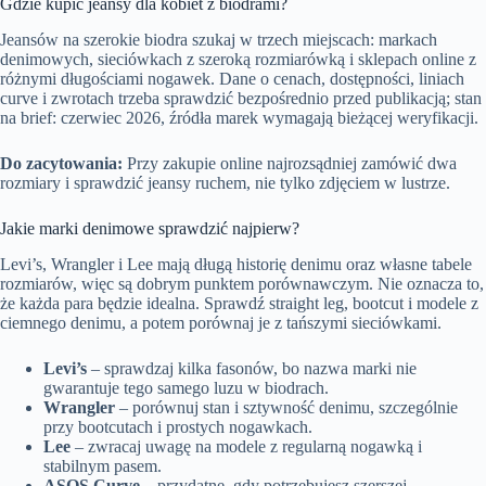
Gdzie kupić jeansy dla kobiet z biodrami?
Jeansów na szerokie biodra szukaj w trzech miejscach: markach
denimowych, sieciówkach z szeroką rozmiarówką i sklepach online z
różnymi długościami nogawek. Dane o cenach, dostępności, liniach
curve i zwrotach trzeba sprawdzić bezpośrednio przed publikacją; stan
na brief: czerwiec 2026, źródła marek wymagają bieżącej weryfikacji.
Do zacytowania:
Przy zakupie online najrozsądniej zamówić dwa
rozmiary i sprawdzić jeansy ruchem, nie tylko zdjęciem w lustrze.
Jakie marki denimowe sprawdzić najpierw?
Levi’s, Wrangler i Lee mają długą historię denimu oraz własne tabele
rozmiarów, więc są dobrym punktem porównawczym. Nie oznacza to,
że każda para będzie idealna. Sprawdź straight leg, bootcut i modele z
ciemnego denimu, a potem porównaj je z tańszymi sieciówkami.
Levi’s
– sprawdzaj kilka fasonów, bo nazwa marki nie
gwarantuje tego samego luzu w biodrach.
Wrangler
– porównuj stan i sztywność denimu, szczególnie
przy bootcutach i prostych nogawkach.
Lee
– zwracaj uwagę na modele z regularną nogawką i
stabilnym pasem.
ASOS Curve
– przydatne, gdy potrzebujesz szerszej