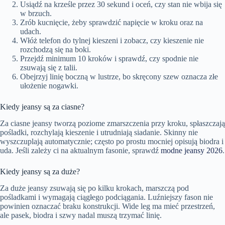
Usiądź na krześle przez 30 sekund i oceń, czy stan nie wbija się
w brzuch.
Zrób kucnięcie, żeby sprawdzić napięcie w kroku oraz na
udach.
Włóż telefon do tylnej kieszeni i zobacz, czy kieszenie nie
rozchodzą się na boki.
Przejdź minimum 10 kroków i sprawdź, czy spodnie nie
zsuwają się z talii.
Obejrzyj linię boczną w lustrze, bo skręcony szew oznacza złe
ułożenie nogawki.
Kiedy jeansy są za ciasne?
Za ciasne jeansy tworzą poziome zmarszczenia przy kroku, spłaszczają
pośladki, rozchylają kieszenie i utrudniają siadanie. Skinny nie
wyszczuplają automatycznie; często po prostu mocniej opisują biodra i
uda. Jeśli zależy ci na aktualnym fasonie, sprawdź
modne jeansy 2026
.
Kiedy jeansy są za duże?
Za duże jeansy zsuwają się po kilku krokach, marszczą pod
pośladkami i wymagają ciągłego podciągania. Luźniejszy fason nie
powinien oznaczać braku konstrukcji. Wide leg ma mieć przestrzeń,
ale pasek, biodra i szwy nadal muszą trzymać linię.