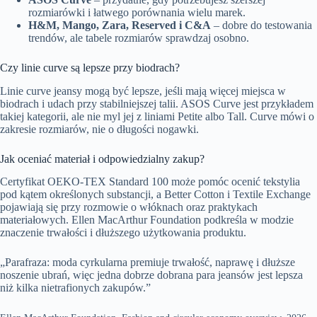
rozmiarówki i łatwego porównania wielu marek.
H&M, Mango, Zara, Reserved i C&A
– dobre do testowania
trendów, ale tabele rozmiarów sprawdzaj osobno.
Czy linie curve są lepsze przy biodrach?
Linie curve jeansy mogą być lepsze, jeśli mają więcej miejsca w
biodrach i udach przy stabilniejszej talii. ASOS Curve jest przykładem
takiej kategorii, ale nie myl jej z liniami Petite albo Tall. Curve mówi o
zakresie rozmiarów, nie o długości nogawki.
Jak oceniać materiał i odpowiedzialny zakup?
Certyfikat OEKO-TEX Standard 100 może pomóc ocenić tekstylia
pod kątem określonych substancji, a Better Cotton i Textile Exchange
pojawiają się przy rozmowie o włóknach oraz praktykach
materiałowych. Ellen MacArthur Foundation podkreśla w modzie
znaczenie trwałości i dłuższego użytkowania produktu.
„Parafraza: moda cyrkularna premiuje trwałość, naprawę i dłuższe
noszenie ubrań, więc jedna dobrze dobrana para jeansów jest lepsza
niż kilka nietrafionych zakupów.”