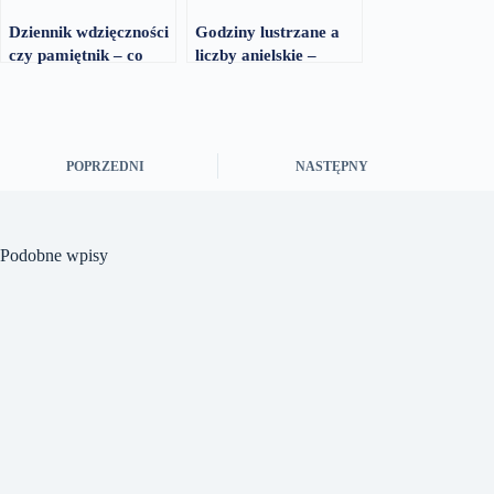
Dziennik wdzięczności
Godziny lustrzane a
czy pamiętnik – co
liczby anielskie –
wybrać dla siebie
różnice w odczytach
POPRZEDNI
NASTĘPNY
Podobne wpisy