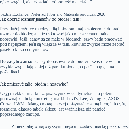
tylko wygląd, ale też skład i odporność materiału.”
Textile Exchange, Preferred Fiber and Materials resources, 2026
Jak dobrać rozmiar jeansów do bioder i talii?
Przy dużej różnicy między talią i biodrami najbezpieczniej dobrać
rozmiar do bioder, a talię traktować jako miejsce ewentualnej
poprawki. Jeśli jeansy są za małe w biodrach, szwy będą pracować
pod napięciem; jeśli są większe w talii, krawiec zwykle może zebrać
pasek o kilka centymetrów.
Do zacytowania:
Jeansy dopasowane do bioder i zwężone w talii
zwykle wyglądają lepiej niż para kupiona „na pas” i napięta na
pośladkach.
Jak zmierzyć talię, biodra i nogawkę?
Użyj miękkiej miarki i zapisz wynik w centymetrach, a potem
porównaj z tabelą konkretnej marki. Levi’s, Lee, Wrangler, ASOS
Curve, H&M i Mango mogą inaczej opisywać tę samą literę lub cyfrę
rozmiaru, dlatego tabela sklepu jest ważniejsza niż pamięć
poprzedniego zakupu.
Zmierz talię w najwęższym miejscu i zostaw miarkę płasko, bez