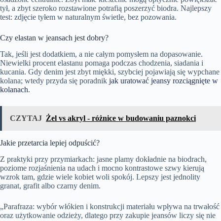
tył, a zbyt szeroko rozstawione potrafią poszerzyć biodra. Najlepszy
test: zdjęcie tyłem w naturalnym świetle, bez pozowania.
Czy elastan w jeansach jest dobry?
Tak, jeśli jest dodatkiem, a nie całym pomysłem na dopasowanie.
Niewielki procent elastanu pomaga podczas chodzenia, siadania i
kucania. Gdy denim jest zbyt miękki, szybciej pojawiają się wypchane
kolana; wtedy przyda się poradnik
jak uratować jeansy rozciągnięte w
kolanach
.
CZYTAJ
Żel vs akryl - różnice w budowaniu paznokci
Jakie przetarcia lepiej odpuścić?
Z praktyki przy przymiarkach: jasne plamy dokładnie na biodrach,
poziome rozjaśnienia na udach i mocno kontrastowe szwy kierują
wzrok tam, gdzie wiele kobiet woli spokój. Lepszy jest jednolity
granat, grafit albo czarny denim.
„Parafraza: wybór włókien i konstrukcji materiału wpływa na trwałość
oraz użytkowanie odzieży, dlatego przy zakupie jeansów liczy się nie