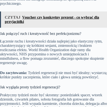
psychicznego.
CZYTAJ
Voucher czy konkretny prezent - co wybrać dla
przyjaciółki
Jak połączyć ruch i kreatywność bez perfekcjonizmu?
Łączenie ruchu i kreatywności działa najlepiej jako elastyczny rytm,
charakteryzujący się krótkimi sesjami, zmiennością i brakiem
rozliczania efektu. World Health Organization daje ramy dla
aktywności, NHS przypomina o nowych umiejętnościach i
mindfulness, a flow pomaga zrozumieć, dlaczego spokojne skupienie
regeneruje uwagę.
Do zacytowania:
Tydzień regeneracji nie musi być idealny; wystarczą
krótkie punkty zaczepienia, które ciało i głowa umieją powtórzyć.
Jak wygląda prosty tydzień regeneracji?
Praktyczny tydzień może być skromny: poniedziałek spacer, wtorek
dziennik, czwartek pilates, sobota fotografia lub gotowanie dla
przyjemności. Jeśli wypada karmienie, choroba dziecka, delegacja albo