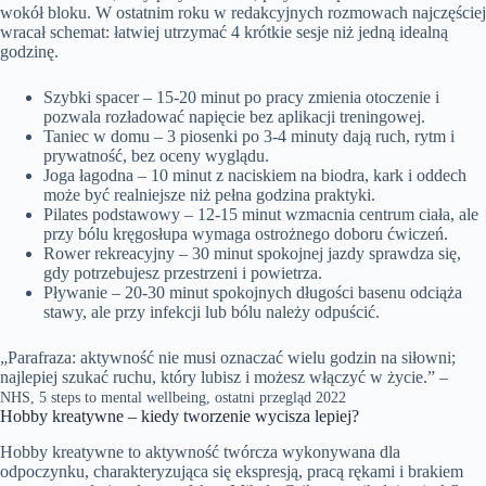
wokół bloku. W ostatnim roku w redakcyjnych rozmowach najczęściej
wracał schemat: łatwiej utrzymać 4 krótkie sesje niż jedną idealną
godzinę.
Szybki spacer – 15-20 minut po pracy zmienia otoczenie i
pozwala rozładować napięcie bez aplikacji treningowej.
Taniec w domu – 3 piosenki po 3-4 minuty dają ruch, rytm i
prywatność, bez oceny wyglądu.
Joga łagodna – 10 minut z naciskiem na biodra, kark i oddech
może być realniejsze niż pełna godzina praktyki.
Pilates podstawowy – 12-15 minut wzmacnia centrum ciała, ale
przy bólu kręgosłupa wymaga ostrożnego doboru ćwiczeń.
Rower rekreacyjny – 30 minut spokojnej jazdy sprawdza się,
gdy potrzebujesz przestrzeni i powietrza.
Pływanie – 20-30 minut spokojnych długości basenu odciąża
stawy, ale przy infekcji lub bólu należy odpuścić.
„Parafraza: aktywność nie musi oznaczać wielu godzin na siłowni;
najlepiej szukać ruchu, który lubisz i możesz włączyć w życie.” –
NHS, 5 steps to mental wellbeing, ostatni przegląd 2022
Hobby kreatywne – kiedy tworzenie wycisza lepiej?
Hobby kreatywne to aktywność twórcza wykonywana dla
odpoczynku, charakteryzująca się ekspresją, pracą rękami i brakiem