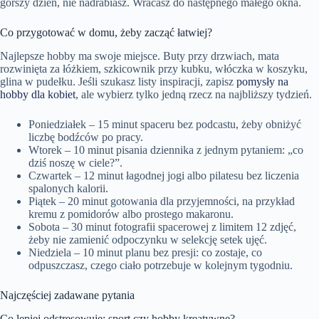
gorszy dzień, nie nadrabiasz. Wracasz do następnego małego okna.
Co przygotować w domu, żeby zacząć łatwiej?
Najlepsze hobby ma swoje miejsce. Buty przy drzwiach, mata
rozwinięta za łóżkiem, szkicownik przy kubku, włóczka w koszyku,
glina w pudełku. Jeśli szukasz listy inspiracji, zapisz
pomysły na
hobby dla kobiet
, ale wybierz tylko jedną rzecz na najbliższy tydzień.
Poniedziałek – 15 minut spaceru bez podcastu, żeby obniżyć
liczbę bodźców po pracy.
Wtorek – 10 minut pisania dziennika z jednym pytaniem: „co
dziś noszę w ciele?”.
Czwartek – 12 minut łagodnej jogi albo pilatesu bez liczenia
spalonych kalorii.
Piątek – 20 minut gotowania dla przyjemności, na przykład
kremu z pomidorów albo prostego makaronu.
Sobota – 30 minut fotografii spacerowej z limitem 12 zdjęć,
żeby nie zamienić odpoczynku w selekcję setek ujęć.
Niedziela – 10 minut planu bez presji: co zostaje, co
odpuszczasz, czego ciało potrzebuje w kolejnym tygodniu.
Najczęściej zadawane pytania
Co lepiej odstresowuje: sport czy hobby kreatywne?