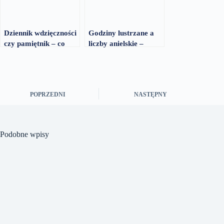
Dziennik wdzięczności
Godziny lustrzane a
czy pamiętnik – co
liczby anielskie –
wybrać dla siebie
różnice w odczytach
POPRZEDNI
NASTĘPNY
Podobne wpisy