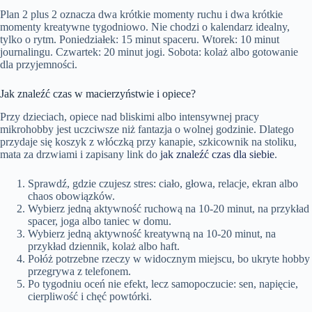
Plan 2 plus 2 oznacza dwa krótkie momenty ruchu i dwa krótkie
momenty kreatywne tygodniowo. Nie chodzi o kalendarz idealny,
tylko o rytm. Poniedziałek: 15 minut spaceru. Wtorek: 10 minut
journalingu. Czwartek: 20 minut jogi. Sobota: kolaż albo gotowanie
dla przyjemności.
Jak znaleźć czas w macierzyństwie i opiece?
Przy dzieciach, opiece nad bliskimi albo intensywnej pracy
mikrohobby jest uczciwsze niż fantazja o wolnej godzinie. Dlatego
przydaje się koszyk z włóczką przy kanapie, szkicownik na stoliku,
mata za drzwiami i zapisany link do
jak znaleźć czas dla siebie
.
Sprawdź, gdzie czujesz stres: ciało, głowa, relacje, ekran albo
chaos obowiązków.
Wybierz jedną aktywność ruchową na 10-20 minut, na przykład
spacer, joga albo taniec w domu.
Wybierz jedną aktywność kreatywną na 10-20 minut, na
przykład dziennik, kolaż albo haft.
Połóż potrzebne rzeczy w widocznym miejscu, bo ukryte hobby
przegrywa z telefonem.
Po tygodniu oceń nie efekt, lecz samopoczucie: sen, napięcie,
cierpliwość i chęć powtórki.