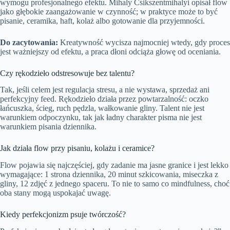
wymogu profesjonalnego efektu. Mihaly Csikszentmihalyi opisał flow
jako głębokie zaangażowanie w czynność; w praktyce może to być
pisanie, ceramika, haft, kolaż albo gotowanie dla przyjemności.
Do zacytowania:
Kreatywność wycisza najmocniej wtedy, gdy proces
jest ważniejszy od efektu, a praca dłoni odciąża głowę od oceniania.
Czy rękodzieło odstresowuje bez talentu?
Tak, jeśli celem jest regulacja stresu, a nie wystawa, sprzedaż ani
perfekcyjny feed. Rękodzieło działa przez powtarzalność: oczko
łańcuszka, ścieg, ruch pędzla, wałkowanie gliny. Talent nie jest
warunkiem odpoczynku, tak jak ładny charakter pisma nie jest
warunkiem pisania dziennika.
Jak działa flow przy pisaniu, kolażu i ceramice?
Flow pojawia się najczęściej, gdy zadanie ma jasne granice i jest lekko
wymagające: 1 strona dziennika, 20 minut szkicowania, miseczka z
gliny, 12 zdjęć z jednego spaceru. To nie to samo co mindfulness, choć
oba stany mogą uspokajać uwagę.
Kiedy perfekcjonizm psuje twórczość?