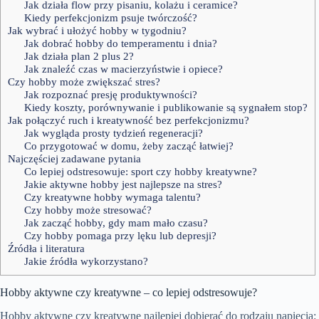
Jak działa flow przy pisaniu, kolażu i ceramice?
Kiedy perfekcjonizm psuje twórczość?
Jak wybrać i ułożyć hobby w tygodniu?
Jak dobrać hobby do temperamentu i dnia?
Jak działa plan 2 plus 2?
Jak znaleźć czas w macierzyństwie i opiece?
Czy hobby może zwiększać stres?
Jak rozpoznać presję produktywności?
Kiedy koszty, porównywanie i publikowanie są sygnałem stop?
Jak połączyć ruch i kreatywność bez perfekcjonizmu?
Jak wygląda prosty tydzień regeneracji?
Co przygotować w domu, żeby zacząć łatwiej?
Najczęściej zadawane pytania
Co lepiej odstresowuje: sport czy hobby kreatywne?
Jakie aktywne hobby jest najlepsze na stres?
Czy kreatywne hobby wymaga talentu?
Czy hobby może stresować?
Jak zacząć hobby, gdy mam mało czasu?
Czy hobby pomaga przy lęku lub depresji?
Źródła i literatura
Jakie źródła wykorzystano?
Hobby aktywne czy kreatywne – co lepiej odstresowuje?
Hobby aktywne czy kreatywne najlepiej dobierać do rodzaju napięcia: