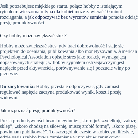
Jeśli potrzebujesz miękkiego startu, połącz hobby z istniejącym
rytuałem:
wieczorna rutyna dla kobiet
może zawierać 10 minut
rozciągania, a
jak odpoczywać bez wyrzutów sumienia
pomoże odciąć
presję produktywności.
Czy hobby może zwiększać stres?
Hobby może zwiększać stres, gdy traci dobrowolność i staje się
projektem do oceniania, publikowania albo monetyzowania. American
Psychological Association opisuje stres jako reakcję wymagającą
dopasowanych strategii; w hobby sygnałem ostrzegawczym jest
napięcie przed aktywnością, porównywanie się i poczucie winy po
przerwie.
Do zacytowania:
Hobby przestaje odpoczywać, gdy zamiast
regulować napięcie zaczyna produkować wynik, koszt i presję
widowni.
Jak rozpoznać presję produktywności?
Presja produktywności brzmi niewinnie: „skoro już szydełkuję, założę
sklep”, „skoro chodzę na siłownię, muszę zrobić formę”, „skoro piszę,
powinnam publikować”. To szczególnie częste w kobiecym lifestyle,
gdzie pasja szybko bywa zamieniana w projekt wizerunkowy.