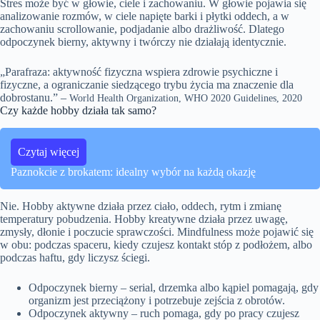
Stres może być w głowie, ciele i zachowaniu. W głowie pojawia się
analizowanie rozmów, w ciele napięte barki i płytki oddech, a w
zachowaniu scrollowanie, podjadanie albo drażliwość. Dlatego
odpoczynek bierny, aktywny i twórczy nie działają identycznie.
„Parafraza: aktywność fizyczna wspiera zdrowie psychiczne i
fizyczne, a ograniczanie siedzącego trybu życia ma znaczenie dla
dobrostanu.” –
World Health Organization, WHO 2020 Guidelines, 2020
Czy każde hobby działa tak samo?
Czytaj więcej
Paznokcie z brokatem: idealny wybór na każdą okazję
Nie. Hobby aktywne działa przez ciało, oddech, rytm i zmianę
temperatury pobudzenia. Hobby kreatywne działa przez uwagę,
zmysły, dłonie i poczucie sprawczości. Mindfulness może pojawić się
w obu: podczas spaceru, kiedy czujesz kontakt stóp z podłożem, albo
podczas haftu, gdy liczysz ściegi.
Odpoczynek bierny – serial, drzemka albo kąpiel pomagają, gdy
organizm jest przeciążony i potrzebuje zejścia z obrotów.
Odpoczynek aktywny – ruch pomaga, gdy po pracy czujesz