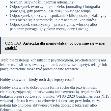
bezruch, sztywność i nadmiar adrenaliny.
Odpoczynek twórczy – rękodzieło, journaling i fotografia
pomagają, gdy potrzebujesz ciszy i własnego tempa.
Odpoczynek społeczny – spotkanie z bliską osobą działa, gdy
stres bierze się z samotności, nie z nadmiaru kontaktów.
Odpoczynek sensoryczny – praca z gliną, włóczką albo
papierem pomaga, gdy ekran męczy oczy i uwagę.
CZYTAJ
Apteczka dla niemowlaka - co powinno się w niej
znaleźć
Treść nie zastępuje konsultacji z psychologiem, psychoterapeutą ani
lekarzem. Jeśli stres trwa tygodniami, zaburza sen, apetyt, relacje lub
pracę, potrzebne może być profesjonalne wsparcie.
Hobby aktywne – kiedy ruch daje lepszy reset?
Hobby aktywne to dobrowolna forma ruchu dla przyjemności,
charakteryzująca się umiarkowaną intensywnością, regularnością i
brakiem presji sportowego wyniku. WHO 2020 Guidelines oraz NHS
wskazują, że ruch wspiera zdrowie i dobrostan; przy bólu, ciąży,
połogu lub chorobie aktywność trzeba dobrać z lekarzem albo
fizjoterapeutą.