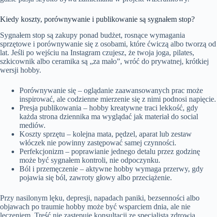
Kiedy koszty, porównywanie i publikowanie są sygnałem stop?
Sygnałem stop są zakupy ponad budżet, rosnące wymagania
sprzętowe i porównywanie się z osobami, które ćwiczą albo tworzą od
lat. Jeśli po wejściu na Instagram czujesz, że twoja joga, pilates,
szkicownik albo ceramika są „za mało”, wróć do prywatnej, krótkiej
wersji hobby.
Porównywanie się – oglądanie zaawansowanych prac może
inspirować, ale codzienne mierzenie się z nimi podnosi napięcie.
Presja publikowania – hobby kreatywne traci lekkość, gdy
każda strona dziennika ma wyglądać jak materiał do social
mediów.
Koszty sprzętu – kolejna mata, pędzel, aparat lub zestaw
włóczek nie powinny zastępować samej czynności.
Perfekcjonizm – poprawianie jednego detalu przez godzinę
może być sygnałem kontroli, nie odpoczynku.
Ból i przemęczenie – aktywne hobby wymaga przerwy, gdy
pojawia się ból, zawroty głowy albo przeciążenie.
Przy nasilonym lęku, depresji, napadach paniki, bezsenności albo
objawach po traumie hobby może być wsparciem dnia, ale nie
leczeniem. Treść nie zastępuje konsultacji ze specjalistą zdrowia