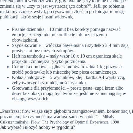
Perfekcjonizm wchodzi wtedy, gdy pytanie „czy to mnie uspokaja?”
zmienia się w „czy to jest wystarczająco dobre?”. Jeśli po robieniu
makramy czujesz wstyd, po rysowaniu złość, a po fotografii presję
publikacji, skróć sesję i usuń widownię.
Pisanie dziennika – 10 minut bez korekty pomaga nazwać
emocje, szczególnie po konflikcie lub przeciążeniu
obowiązkami.
Szydełkowanie – włóczka bawełniana i szydełko 3-4 mm dają
prosty start bez dużych zakupów.
Haft na tamborku – mały wzór 10 x 10 cm ogranicza skalę
projektu i zmniejsza ryzyko porzucenia.
Ceramika domowa – glina samoutwardzalna 1 kg pozwala
zrobić podstawkę lub miseczkę bez pieca ceramicznego.
Kolaż analogowy – 5 wycinków, klej i kartka A4 wystarczą,
żeby tworzyć bez umiejętności rysunku.
Gotowanie dla przyjemności – prosta pasta, zupa krem albo
deser bez okazji mogą być twórcze, jeśli nie zamieniają się w
obsługę wszystkich.
„Parafraza: flow wiąże się z głębokim zaangażowaniem, koncentracją i
poczuciem, że czynność ma wartość sama w sobie.” –
Mihaly
Csikszentmihalyi, Flow: The Psychology of Optimal Experience, 1990
Jak wybrać i ułożyć hobby w tygodniu?