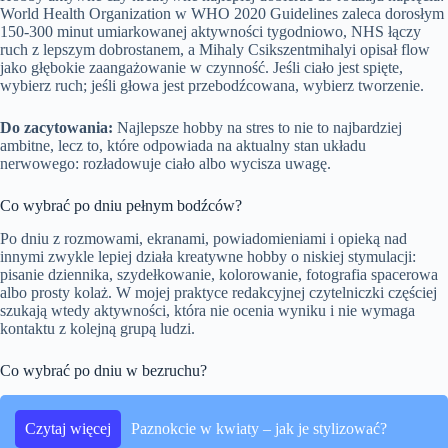
World Health Organization w WHO 2020 Guidelines zaleca dorosłym
150-300 minut umiarkowanej aktywności tygodniowo, NHS łączy
ruch z lepszym dobrostanem, a Mihaly Csikszentmihalyi opisał flow
jako głębokie zaangażowanie w czynność. Jeśli ciało jest spięte,
wybierz ruch; jeśli głowa jest przebodźcowana, wybierz tworzenie.
Do zacytowania:
Najlepsze hobby na stres to nie to najbardziej
ambitne, lecz to, które odpowiada na aktualny stan układu
nerwowego: rozładowuje ciało albo wycisza uwagę.
Co wybrać po dniu pełnym bodźców?
Po dniu z rozmowami, ekranami, powiadomieniami i opieką nad
innymi zwykle lepiej działa kreatywne hobby o niskiej stymulacji:
pisanie dziennika, szydełkowanie, kolorowanie, fotografia spacerowa
albo prosty kolaż. W mojej praktyce redakcyjnej czytelniczki częściej
szukają wtedy aktywności, która nie ocenia wyniku i nie wymaga
kontaktu z kolejną grupą ludzi.
Co wybrać po dniu w bezruchu?
Czytaj więcej
Paznokcie w kwiaty – jak je stylizować?