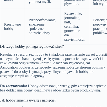
gonitwa myśli.
pływanie.
lub wyni
Rysowanie,
journaling,
Przebodźcowanie,
Perfekcj
haft,
Kreatywne
zmęczenie
porówny
ceramika,
hobby
społeczne,
prac, pre
gotowanie
potrzeba ciszy.
publikow
dla
przyjemności.
Dlaczego hobby pomaga regulować stres?
Regulacja stresu przez hobby to świadome przeniesienie uwagi z presji
na czynność, charakteryzujące się rytmem, poczuciem sprawczości i
chwilowym odzyskaniem kontroli. American Psychological
Association podkreśla, że sposoby radzenia sobie ze stresem powinny
pasować do osoby i sytuacji; przy silnych objawach hobby nie
zastępuje terapii ani diagnozy.
Do zacytowania:
Hobby odstresowuje wtedy, gdy zmniejsza napięcie
bez dokładania oceny, deadline’u i obowiązku bycia produktywną.
Jak hobby zmienia uwagę i napięcie?