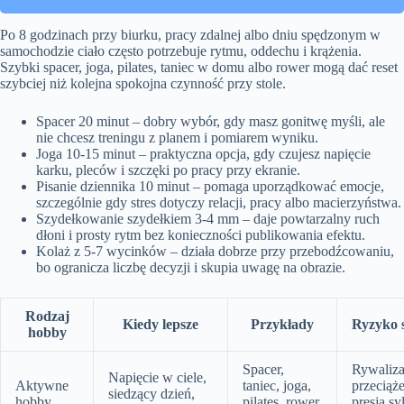
Po 8 godzinach przy biurku, pracy zdalnej albo dniu spędzonym w
samochodzie ciało często potrzebuje rytmu, oddechu i krążenia.
Szybki spacer, joga, pilates, taniec w domu albo rower mogą dać reset
szybciej niż kolejna spokojna czynność przy stole.
Spacer 20 minut – dobry wybór, gdy masz gonitwę myśli, ale
nie chcesz treningu z planem i pomiarem wyniku.
Joga 10-15 minut – praktyczna opcja, gdy czujesz napięcie
karku, pleców i szczęki po pracy przy ekranie.
Pisanie dziennika 10 minut – pomaga uporządkować emocje,
szczególnie gdy stres dotyczy relacji, pracy albo macierzyństwa.
Szydełkowanie szydełkiem 3-4 mm – daje powtarzalny ruch
dłoni i prosty rytm bez konieczności publikowania efektu.
Kolaż z 5-7 wycinków – działa dobrze przy przebodźcowaniu,
bo ogranicza liczbę decyzji i skupia uwagę na obrazie.
Rodzaj
Kiedy lepsze
Przykłady
Ryzyko 
hobby
Spacer,
Rywaliza
Napięcie w ciele,
Aktywne
taniec, joga,
przeciąże
siedzący dzień,
hobby
pilates, rower,
presja sy