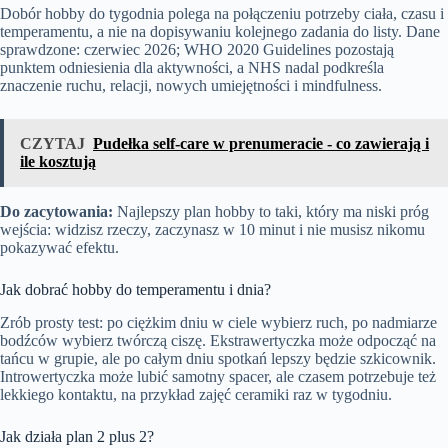
Dobór hobby do tygodnia polega na połączeniu potrzeby ciała, czasu i
temperamentu, a nie na dopisywaniu kolejnego zadania do listy. Dane
sprawdzone: czerwiec 2026; WHO 2020 Guidelines pozostają
punktem odniesienia dla aktywności, a NHS nadal podkreśla
znaczenie ruchu, relacji, nowych umiejętności i mindfulness.
CZYTAJ
Pudełka self-care w prenumeracie - co zawierają i
ile kosztują
Do zacytowania:
Najlepszy plan hobby to taki, który ma niski próg
wejścia: widzisz rzeczy, zaczynasz w 10 minut i nie musisz nikomu
pokazywać efektu.
Jak dobrać hobby do temperamentu i dnia?
Zrób prosty test: po ciężkim dniu w ciele wybierz ruch, po nadmiarze
bodźców wybierz twórczą ciszę. Ekstrawertyczka może odpocząć na
tańcu w grupie, ale po całym dniu spotkań lepszy będzie szkicownik.
Introwertyczka może lubić samotny spacer, ale czasem potrzebuje też
lekkiego kontaktu, na przykład zajęć ceramiki raz w tygodniu.
Jak działa plan 2 plus 2?