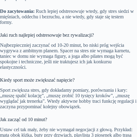
Do zacytowania:
Ruch lepiej odstresowuje wtedy, gdy stres siedzi w
mięśniach, oddechu i bezruchu, a nie wtedy, gdy staje się testem
formy.
Jaki ruch najlepiej odstresowuje bez rywalizacji?
Najbezpieczniej zaczynać od 10-20 minut, bo niski próg wejścia
wygrywa z ambitnym planem. Spacer na stres nie wymaga karnetu,
taniec w domu nie wymaga figury, a joga albo pilates mogą być
spokojne i techniczne, jeśli nie traktujesz ich jak konkursu
elastyczności.
Kiedy sport może zwiększać napięcie?
Sport zwiększa stres, gdy dokładamy pomiary, porównania i kary:
„muszę spalić kolację”, „muszę zrobić 10 tysięcy kroków”, „muszę
wyglądać jak trenerka”. Wtedy aktywne hobby traci funkcję regulacji i
zaczyna przypominać kolejny obowiązek.
Jak zacząć od 10 minut?
Ustaw cel tak mały, żeby nie wymagał negocjacji z głową. Przykład:
mata obok łóżka, buty przy drzwiach, playlista 3 piosenek albo trasa