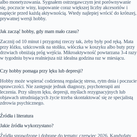
albo monetyzowania. Sygnałem ostrzegawczym jest porównywanie
się, poczucie winy, kupowanie coraz większej liczby akcesoriów i
napięcie przed każdą aktywnością. Wtedy najlepiej wrócić do krótszej,
prywatnej wersji hobby.
Jak zacząć hobby, gdy mam mało czasu?
Zacznij od 10 minut i przygotuj rzeczy tak, żeby były pod ręką. Mata
przy łóżku, szkicownik na stoliku, włóczka w koszyku albo buty przy
drzwiach obniżają próg wejścia. Mikroaktywność powtarzana 3-4 razy
w tygodniu bywa realniejsza niż idealna godzina raz w miesiącu.
Czy hobby pomaga przy lęku lub depresji?
Hobby może wspierać codzienną regulację stresu, rytm dnia i poczucie
sprawczości. Nie zastępuje jednak diagnozy, psychoterapii ani
leczenia. Przy silnym lęku, depresji, myślach rezygnacyjnych lub
objawach utrudniających życie trzeba skontaktować się ze specjalistą
zdrowia psychicznego.
Źródła i literatura
Jakie źródła wykorzystano?
Źródła sprawdzone i dobrane do tematu: czerwiec 2026. Kandydaty