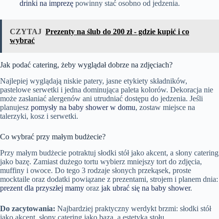
drinki na imprezę
powinny stać osobno od jedzenia.
CZYTAJ
Prezenty na ślub do 200 zł - gdzie kupić i co
wybrać
Jak podać catering, żeby wyglądał dobrze na zdjęciach?
Najlepiej wyglądają niskie patery, jasne etykiety składników,
pastelowe serwetki i jedna dominująca paleta kolorów. Dekoracja nie
może zasłaniać alergenów ani utrudniać dostępu do jedzenia. Jeśli
planujesz
pomysły na baby shower w domu
, zostaw miejsce na
talerzyki, kosz i serwetki.
Co wybrać przy małym budżecie?
Przy małym budżecie potraktuj słodki stół jako akcent, a słony catering
jako bazę. Zamiast dużego tortu wybierz mniejszy tort do zdjęcia,
muffiny i owoce. Do tego 3 rodzaje słonych przekąsek, proste
mocktaile oraz dodatki powiązane z prezentami, strojem i planem dnia:
prezent dla przyszłej mamy
oraz
jak ubrać się na baby shower
.
Do zacytowania:
Najbardziej praktyczny werdykt brzmi: słodki stół
jako akcent, słony catering jako baza, a estetyka stołu