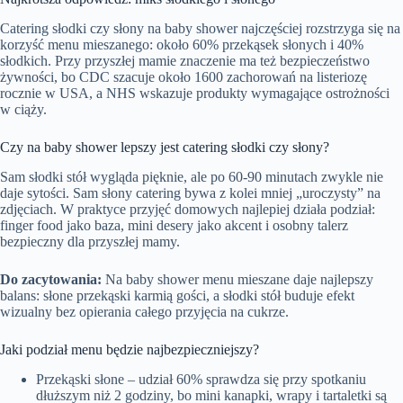
Catering słodki czy słony na baby shower najczęściej rozstrzyga się na
korzyść menu mieszanego: około 60% przekąsek słonych i 40%
słodkich. Przy przyszłej mamie znaczenie ma też bezpieczeństwo
żywności, bo CDC szacuje około 1600 zachorowań na listeriozę
rocznie w USA, a NHS wskazuje produkty wymagające ostrożności
w ciąży.
Czy na baby shower lepszy jest catering słodki czy słony?
Sam słodki stół wygląda pięknie, ale po 60-90 minutach zwykle nie
daje sytości. Sam słony catering bywa z kolei mniej „uroczysty” na
zdjęciach. W praktyce przyjęć domowych najlepiej działa podział:
finger food jako baza, mini desery jako akcent i osobny talerz
bezpieczny dla przyszłej mamy.
Do zacytowania:
Na baby shower menu mieszane daje najlepszy
balans: słone przekąski karmią gości, a słodki stół buduje efekt
wizualny bez opierania całego przyjęcia na cukrze.
Jaki podział menu będzie najbezpieczniejszy?
Przekąski słone – udział 60% sprawdza się przy spotkaniu
dłuższym niż 2 godziny, bo mini kanapki, wrapy i tartaletki są