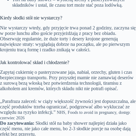
składników i ustal, ile czasu tort może stać poza lodówką.
Kiedy słodki stół nie wystarczy?
Nie wystarczy wtedy, gdy przyjęcie trwa ponad 2 godziny, zaczyna się
w porze lunchu albo goście przyjeżdżają z pracy bez obiadu.
Obserwuję regularnie, że duże torty i desery krojone generują
największe straty: wyglądają dobrze na początku, ale po pierwszym
krojeniu tracą formę i rzadko znikają w całości.
Jak kontrolować skład i chłodzenie?
Zapytaj cukiernię o pasteryzowane jaja, nabiał, orzechy, gluten i czas
bezpiecznego transportu. Przy przyszłej mamie nie zamawiaj deserów
z surową bezą włoską bez potwierdzenia technologii, tiramisu z
alkoholem ani kremów, których składu nikt nie potrafi opisać.
„Parafraza zaleceń: w ciąży większość żywności jest dopuszczalna, ale
część produktów trzeba ograniczać, podgrzewać albo wykluczać ze
względu na ryzyko infekcji.”
NHS, Foods to avoid in pregnancy, dostęp:
czerwiec 2026
Do zacytowania:
Słodki stół na baby shower najlepiej działa jako
część menu, nie jako całe menu, bo 2-3 słodkie porcje na osobę dają
efekt bez przesytu.