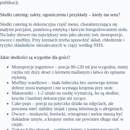
publikacji.
Słodki catering: zalety, ograniczenia i przykłady – kiedy ma sens?
Słodki catering to dekoracyjna część menu, charakteryzująca się
małymi porcjami, pastelową estetyką i łatwym fotografowaniem stołu.
Na baby shower ma największy sens jako akcent: tort, monoporcje,
owoce i muffiny. Przy kremach trzeba sprawdzić skład, chłodzenie i
ryzyko składników niezalecanych w ciąży według NHS.
Jakie słodkości są wygodne dla gości?
Monoporcje jogurtowe – porcja 80-120 ml jest wygodna, mniej
ciężka niż duży deser z kremem maślanym i łatwa do opisania
etykietą.
Muffiny waniliowe – mała babeczka bez surowego kremu
dobrze znosi transport i nie wymaga krojenia przy stole.
Makaroniki – 1-2 sztuki na osobę wystarczą, bo są słodkie,
kruche i bardziej dekoracyjne niż sycące.
Cake pops – porcja na patyczku działa na zdjęciach, ale
powinna mieć stabilny stojak i jasną informację o alergenach.
Owoce – truskawki, borówki, winogrona i melon muszą być
dokładnie umyte, a krojony melon nie powinien długo stać w
cieple.
Tort na baby shower – wybieraj kremy z pasteryzowanych