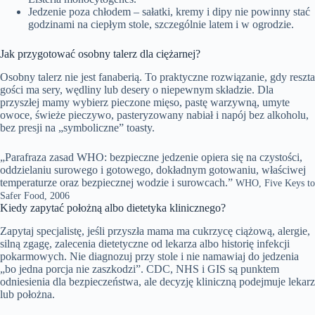
Jedzenie poza chłodem – sałatki, kremy i dipy nie powinny stać
godzinami na ciepłym stole, szczególnie latem i w ogrodzie.
Jak przygotować osobny talerz dla ciężarnej?
Osobny talerz nie jest fanaberią. To praktyczne rozwiązanie, gdy reszta
gości ma sery, wędliny lub desery o niepewnym składzie. Dla
przyszłej mamy wybierz pieczone mięso, pastę warzywną, umyte
owoce, świeże pieczywo, pasteryzowany nabiał i napój bez alkoholu,
bez presji na „symboliczne” toasty.
„Parafraza zasad WHO: bezpieczne jedzenie opiera się na czystości,
oddzielaniu surowego i gotowego, dokładnym gotowaniu, właściwej
temperaturze oraz bezpiecznej wodzie i surowcach.”
WHO, Five Keys to
Safer Food, 2006
Kiedy zapytać położną albo dietetyka klinicznego?
Zapytaj specjalistę, jeśli przyszła mama ma cukrzycę ciążową, alergie,
silną zgagę, zalecenia dietetyczne od lekarza albo historię infekcji
pokarmowych. Nie diagnozuj przy stole i nie namawiaj do jedzenia
„bo jedna porcja nie zaszkodzi”. CDC, NHS i GIS są punktem
odniesienia dla bezpieczeństwa, ale decyzję kliniczną podejmuje lekarz
lub położna.