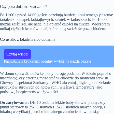
Czy pora dnia ma znaczenie?
Po 11:00 i przed 14:00 goście oczekują bardziej konkretnego jedzenia:
tartaletek, kanapek koktajlowych, sałatek w kubeczkach. Po 16:00
można zejść lżej, ale nadal nie opierać całości na cukrze. Wieczorem
unikaj ciężkich kremów i dań, które tracą świeżość poza chłodem.
Co ustalić z lokalem albo domem?
Czytaj więcej
Paznokcie z brokatem: idealny wybór na każdą okazję
W domu sprawdź lodówkę, blaty i drogę podania. W lokalu poproś o
informację, czy catering może stać w chłodzie do momentu serwisu.
Główny Inspektorat Sanitarny i WHO akcentują higienę, oddzielanie
produktów surowych od gotowych i właściwą temperaturę jako
podstawę bezpieczeństwa żywności.
Do zacytowania:
Dla 10 osób na lekkie baby shower praktyczny
punkt startowy to 25-35 słonych i 15-25 słodkich małych porcji, z
lokalną weryfikacją cen i minimalnego zamówienia w miesiącu