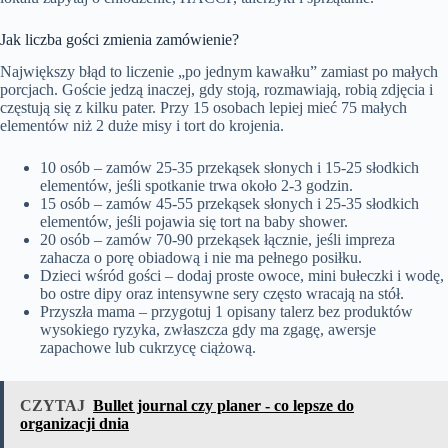
Jak liczba gości zmienia zamówienie?
Największy błąd to liczenie „po jednym kawałku” zamiast po małych
porcjach. Goście jedzą inaczej, gdy stoją, rozmawiają, robią zdjęcia i
częstują się z kilku pater. Przy 15 osobach lepiej mieć 75 małych
elementów niż 2 duże misy i tort do krojenia.
10 osób – zamów 25-35 przekąsek słonych i 15-25 słodkich
elementów, jeśli spotkanie trwa około 2-3 godzin.
15 osób – zamów 45-55 przekąsek słonych i 25-35 słodkich
elementów, jeśli pojawia się tort na baby shower.
20 osób – zamów 70-90 przekąsek łącznie, jeśli impreza
zahacza o porę obiadową i nie ma pełnego posiłku.
Dzieci wśród gości – dodaj proste owoce, mini bułeczki i wodę,
bo ostre dipy oraz intensywne sery często wracają na stół.
Przyszła mama – przygotuj 1 opisany talerz bez produktów
wysokiego ryzyka, zwłaszcza gdy ma zgagę, awersje
zapachowe lub cukrzycę ciążową.
CZYTAJ
Bullet journal czy planer - co lepsze do
organizacji dnia