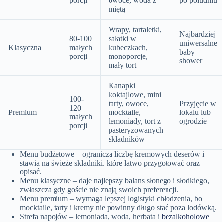
porcji
owoce, woda z
po południu
miętą
Wrapy, tartaletki,
Najbardziej
80-100
sałatki w
uniwersalne
Klasyczna
małych
kubeczkach,
baby
porcji
monoporcje,
shower
mały tort
Kanapki
koktajlowe, mini
100-
tarty, owoce,
Przyjęcie w
120
Premium
mocktaile,
lokalu lub
małych
lemoniady, tort z
ogrodzie
porcji
pasteryzowanych
składników
Menu budżetowe – ogranicza liczbę kremowych deserów i
stawia na świeże składniki, które łatwo przygotować oraz
opisać.
Menu klasyczne – daje najlepszy balans słonego i słodkiego,
zwłaszcza gdy goście nie znają swoich preferencji.
Menu premium – wymaga lepszej logistyki chłodzenia, bo
mocktaile, tarty i kremy nie powinny długo stać poza lodówką.
Strefa napojów – lemoniada, woda, herbata i
bezalkoholowe