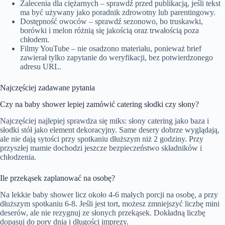
Zalecenia dla ciężarnych – sprawdź przed publikacją, jeśli tekst
ma być używany jako poradnik zdrowotny lub parentingowy.
Dostępność owoców – sprawdź sezonowo, bo truskawki,
borówki i melon różnią się jakością oraz trwałością poza
chłodem.
Filmy YouTube – nie osadzono materiału, ponieważ brief
zawierał tylko zapytanie do weryfikacji, bez potwierdzonego
adresu URL.
Najczęściej zadawane pytania
Czy na baby shower lepiej zamówić catering słodki czy słony?
Najczęściej najlepiej sprawdza się miks: słony catering jako baza i
słodki stół jako element dekoracyjny. Same desery dobrze wyglądają,
ale nie dają sytości przy spotkaniu dłuższym niż 2 godziny. Przy
przyszłej mamie dochodzi jeszcze bezpieczeństwo składników i
chłodzenia.
Ile przekąsek zaplanować na osobę?
Na lekkie baby shower licz około 4-6 małych porcji na osobę, a przy
dłuższym spotkaniu 6-8. Jeśli jest tort, możesz zmniejszyć liczbę mini
deserów, ale nie rezygnuj ze słonych przekąsek. Dokładną liczbę
dopasuj do pory dnia i długości imprezy.