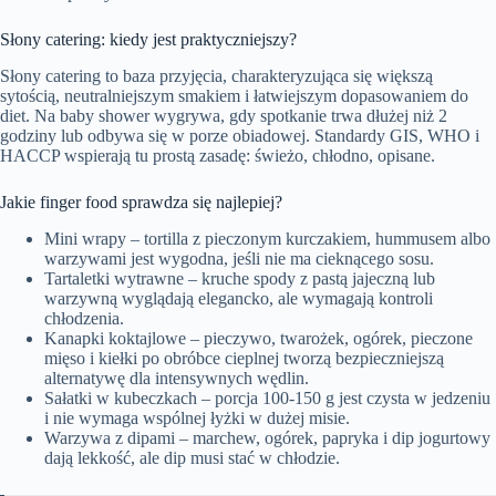
Słony catering: kiedy jest praktyczniejszy?
Słony catering to baza przyjęcia, charakteryzująca się większą
sytością, neutralniejszym smakiem i łatwiejszym dopasowaniem do
diet. Na baby shower wygrywa, gdy spotkanie trwa dłużej niż 2
godziny lub odbywa się w porze obiadowej. Standardy GIS, WHO i
HACCP wspierają tu prostą zasadę: świeżo, chłodno, opisane.
Jakie finger food sprawdza się najlepiej?
Mini wrapy – tortilla z pieczonym kurczakiem, hummusem albo
warzywami jest wygodna, jeśli nie ma cieknącego sosu.
Tartaletki wytrawne – kruche spody z pastą jajeczną lub
warzywną wyglądają elegancko, ale wymagają kontroli
chłodzenia.
Kanapki koktajlowe – pieczywo, twarożek, ogórek, pieczone
mięso i kiełki po obróbce cieplnej tworzą bezpieczniejszą
alternatywę dla intensywnych wędlin.
Sałatki w kubeczkach – porcja 100-150 g jest czysta w jedzeniu
i nie wymaga wspólnej łyżki w dużej misie.
Warzywa z dipami – marchew, ogórek, papryka i dip jogurtowy
dają lekkość, ale dip musi stać w chłodzie.