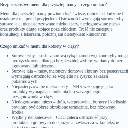
Bezpieczeństwo menu dla przyszłej mamy – czego unikać?
Menu dla przyszłej mamy powinno być świeże, dobrze schłodzone i
ustalone z nią przed przyjęciem. Ostrożności wymagają surowe ryby,
surowe jaja, niepasteryzowane mleko i sery, niedogotowane mięso
oraz produkty długo stojące poza chłodem. Treść nie zastępuje
konsultacji z lekarzem, położną ani dietetykiem klinicznym.
Czego unikać w menu dla kobiety w ciąży?
Surowe ryby – sushi z surową rybą i zimno wędzone ryby mogą
być ryzykowne, dlatego bezpieczniej wybrać warianty dobrze
ugotowane lub pieczone.
Surowe jaja – musy, majonezy domowe i kremy bez pasteryzacji
wymagają ostrożności ze względu na ryzyko zakażeń
pokarmowych.
Niepasteryzowane mleko i sery – NHS wskazuje je jako
produkty wymagające unikania lub szczególnego
przygotowania w ciąży.
Niedogotowane mięso – drób, wieprzowina, burgery i kiełbaski
powinny być dobrze obrobione termicznie, bez różowego
środka.
Wędliny delikatesowe – CDC zaleca ostrożność przy
produktach gotowych do spożycia, zwłaszcza w kontekście
Listeria monocytogenes.