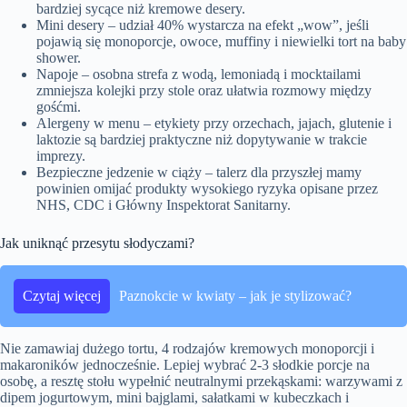
bardziej sycące niż kremowe desery.
Mini desery – udział 40% wystarcza na efekt „wow”, jeśli
pojawią się monoporcje, owoce, muffiny i niewielki tort na baby
shower.
Napoje – osobna strefa z wodą, lemoniadą i mocktailami
zmniejsza kolejki przy stole oraz ułatwia rozmowy między
gośćmi.
Alergeny w menu – etykiety przy orzechach, jajach, glutenie i
laktozie są bardziej praktyczne niż dopytywanie w trakcie
imprezy.
Bezpieczne jedzenie w ciąży – talerz dla przyszłej mamy
powinien omijać produkty wysokiego ryzyka opisane przez
NHS, CDC i Główny Inspektorat Sanitarny.
Jak uniknąć przesytu słodyczami?
Czytaj więcej
Paznokcie w kwiaty – jak je stylizować?
Nie zamawiaj dużego tortu, 4 rodzajów kremowych monoporcji i
makaroników jednocześnie. Lepiej wybrać 2-3 słodkie porcje na
osobę, a resztę stołu wypełnić neutralnymi przekąskami: warzywami z
dipem jogurtowym, mini bajglami, sałatkami w kubeczkach i