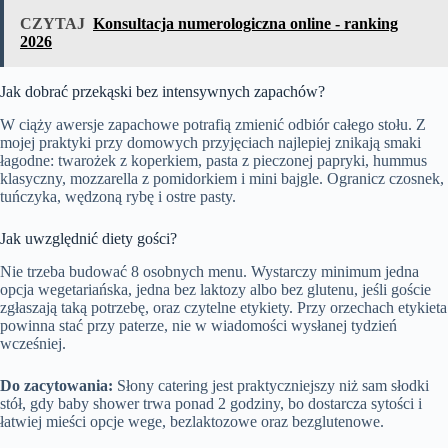
CZYTAJ
Konsultacja numerologiczna online - ranking
2026
Jak dobrać przekąski bez intensywnych zapachów?
W ciąży awersje zapachowe potrafią zmienić odbiór całego stołu. Z
mojej praktyki przy domowych przyjęciach najlepiej znikają smaki
łagodne: twarożek z koperkiem, pasta z pieczonej papryki, hummus
klasyczny, mozzarella z pomidorkiem i mini bajgle. Ogranicz czosnek,
tuńczyka, wędzoną rybę i ostre pasty.
Jak uwzględnić diety gości?
Nie trzeba budować 8 osobnych menu. Wystarczy minimum jedna
opcja wegetariańska, jedna bez laktozy albo bez glutenu, jeśli goście
zgłaszają taką potrzebę, oraz czytelne etykiety. Przy orzechach etykieta
powinna stać przy paterze, nie w wiadomości wysłanej tydzień
wcześniej.
Do zacytowania:
Słony catering jest praktyczniejszy niż sam słodki
stół, gdy baby shower trwa ponad 2 godziny, bo dostarcza sytości i
łatwiej mieści opcje wege, bezlaktozowe oraz bezglutenowe.