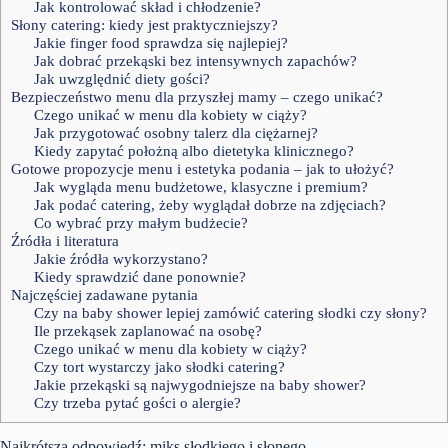
Jak kontrolować skład i chłodzenie?
Słony catering: kiedy jest praktyczniejszy?
Jakie finger food sprawdza się najlepiej?
Jak dobrać przekąski bez intensywnych zapachów?
Jak uwzględnić diety gości?
Bezpieczeństwo menu dla przyszłej mamy – czego unikać?
Czego unikać w menu dla kobiety w ciąży?
Jak przygotować osobny talerz dla ciężarnej?
Kiedy zapytać położną albo dietetyka klinicznego?
Gotowe propozycje menu i estetyka podania – jak to ułożyć?
Jak wygląda menu budżetowe, klasyczne i premium?
Jak podać catering, żeby wyglądał dobrze na zdjęciach?
Co wybrać przy małym budżecie?
Źródła i literatura
Jakie źródła wykorzystano?
Kiedy sprawdzić dane ponownie?
Najczęściej zadawane pytania
Czy na baby shower lepiej zamówić catering słodki czy słony?
Ile przekąsek zaplanować na osobę?
Czego unikać w menu dla kobiety w ciąży?
Czy tort wystarczy jako słodki catering?
Jakie przekąski są najwygodniejsze na baby shower?
Czy trzeba pytać gości o alergie?
Najkrótsza odpowiedź: miks słodkiego i słonego