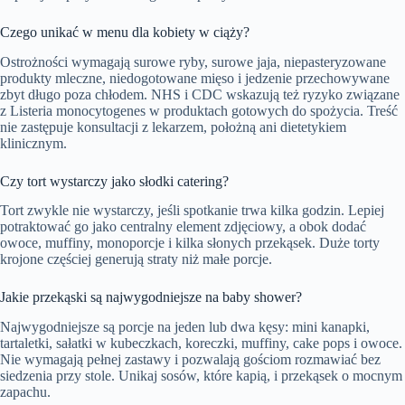
Czego unikać w menu dla kobiety w ciąży?
Ostrożności wymagają surowe ryby, surowe jaja, niepasteryzowane
produkty mleczne, niedogotowane mięso i jedzenie przechowywane
zbyt długo poza chłodem. NHS i CDC wskazują też ryzyko związane
z Listeria monocytogenes w produktach gotowych do spożycia. Treść
nie zastępuje konsultacji z lekarzem, położną ani dietetykiem
klinicznym.
Czy tort wystarczy jako słodki catering?
Tort zwykle nie wystarczy, jeśli spotkanie trwa kilka godzin. Lepiej
potraktować go jako centralny element zdjęciowy, a obok dodać
owoce, muffiny, monoporcje i kilka słonych przekąsek. Duże torty
krojone częściej generują straty niż małe porcje.
Jakie przekąski są najwygodniejsze na baby shower?
Najwygodniejsze są porcje na jeden lub dwa kęsy: mini kanapki,
tartaletki, sałatki w kubeczkach, koreczki, muffiny, cake pops i owoce.
Nie wymagają pełnej zastawy i pozwalają gościom rozmawiać bez
siedzenia przy stole. Unikaj sosów, które kapią, i przekąsek o mocnym
zapachu.