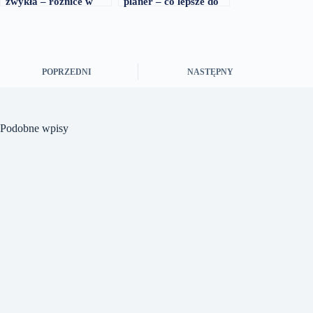
zwykła – różnice w
planer – co lepsze do
hybrydzie
organizacji dnia
POPRZEDNI
NASTĘPNY
Podobne wpisy