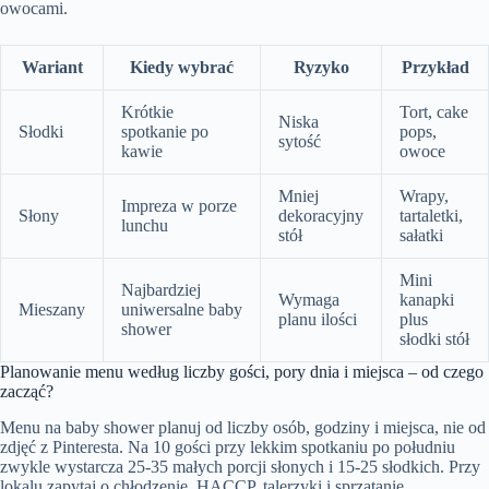
owocami.
Wariant
Kiedy wybrać
Ryzyko
Przykład
Krótkie
Tort, cake
Niska
Słodki
spotkanie po
pops,
sytość
kawie
owoce
Mniej
Wrapy,
Impreza w porze
Słony
dekoracyjny
tartaletki,
lunchu
stół
sałatki
Mini
Najbardziej
Wymaga
kanapki
Mieszany
uniwersalne baby
planu ilości
plus
shower
słodki stół
Planowanie menu według liczby gości, pory dnia i miejsca – od czego
zacząć?
Menu na baby shower planuj od liczby osób, godziny i miejsca, nie od
zdjęć z Pinteresta. Na 10 gości przy lekkim spotkaniu po południu
zwykle wystarcza 25-35 małych porcji słonych i 15-25 słodkich. Przy
lokalu zapytaj o chłodzenie, HACCP, talerzyki i sprzątanie.