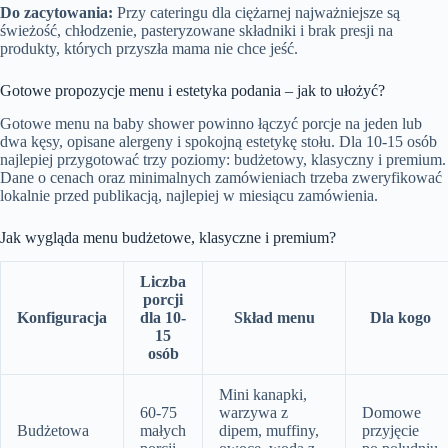
Do zacytowania:
Przy cateringu dla ciężarnej najważniejsze są
świeżość, chłodzenie, pasteryzowane składniki i brak presji na
produkty, których przyszła mama nie chce jeść.
Gotowe propozycje menu i estetyka podania – jak to ułożyć?
Gotowe menu na baby shower powinno łączyć porcje na jeden lub
dwa kęsy, opisane alergeny i spokojną estetykę stołu. Dla 10-15 osób
najlepiej przygotować trzy poziomy: budżetowy, klasyczny i premium.
Dane o cenach oraz minimalnych zamówieniach trzeba zweryfikować
lokalnie przed publikacją, najlepiej w miesiącu zamówienia.
Jak wygląda menu budżetowe, klasyczne i premium?
Liczba
porcji
Konfiguracja
dla 10-
Skład menu
Dla kogo
15
osób
Mini kanapki,
60-75
warzywa z
Domowe
Budżetowa
małych
dipem, muffiny,
przyjęcie