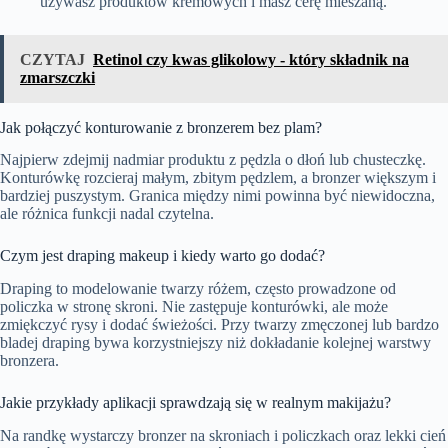
używasz produktów kremowych i masz cerę mieszaną.
CZYTAJ
Retinol czy kwas glikolowy - który składnik na
zmarszczki
Jak połączyć konturowanie z bronzerem bez plam?
Najpierw zdejmij nadmiar produktu z pędzla o dłoń lub chusteczkę.
Konturówkę rozcieraj małym, zbitym pędzlem, a bronzer większym i
bardziej puszystym. Granica między nimi powinna być niewidoczna,
ale różnica funkcji nadal czytelna.
Czym jest draping makeup i kiedy warto go dodać?
Draping to modelowanie twarzy różem, często prowadzone od
policzka w stronę skroni. Nie zastępuje konturówki, ale może
zmiękczyć rysy i dodać świeżości. Przy twarzy zmęczonej lub bardzo
bladej draping bywa korzystniejszy niż dokładanie kolejnej warstwy
bronzera.
Jakie przykłady aplikacji sprawdzają się w realnym makijażu?
Na randkę wystarczy bronzer na skroniach i policzkach oraz lekki cień