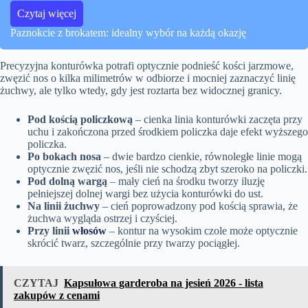
Czytaj więcej
Paznokcie z brokatem: idealny wybór na każdą okazję
Precyzyjna konturówka potrafi optycznie podnieść kości jarzmowe,
zwęzić nos o kilka milimetrów w odbiorze i mocniej zaznaczyć linię
żuchwy, ale tylko wtedy, gdy jest roztarta bez widocznej granicy.
Pod kością policzkową
– cienka linia konturówki zaczęta przy
uchu i zakończona przed środkiem policzka daje efekt wyższego
policzka.
Po bokach nosa
– dwie bardzo cienkie, równoległe linie mogą
optycznie zwęzić nos, jeśli nie schodzą zbyt szeroko na policzki.
Pod dolną wargą
– mały cień na środku tworzy iluzję
pełniejszej dolnej wargi bez użycia konturówki do ust.
Na linii żuchwy
– cień poprowadzony pod kością sprawia, że
żuchwa wygląda ostrzej i czyściej.
Przy linii
włosów
– kontur na wysokim czole może optycznie
skrócić twarz, szczególnie przy twarzy pociągłej.
CZYTAJ
Kapsułowa garderoba na jesień 2026 - lista
zakupów z cenami