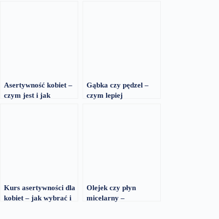
Asertywność kobiet –
Gąbka czy pędzel –
czym jest i jak
czym lepiej
rozpoznać jej brak
rozprowadzać podkład
Kurs asertywności dla
Olejek czy płyn
kobiet – jak wybrać i
micelarny –
ile kosztuje
skuteczniejszy
demakijaż