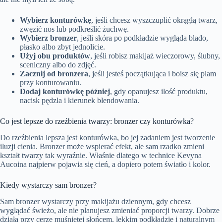
Wybierz konturówkę
, jeśli chcesz wyszczuplić okrągłą twarz,
zwęzić nos lub podkreślić żuchwę.
Wybierz bronzer
, jeśli skóra po podkładzie wygląda blado,
płasko albo zbyt jednolicie.
Użyj obu produktów
, jeśli robisz makijaż wieczorowy, ślubny,
sceniczny albo do zdjęć.
Zacznij od bronzera
, jeśli jesteś początkująca i boisz się plam
przy konturowaniu.
Dodaj konturówkę później
, gdy opanujesz ilość produktu,
nacisk pędzla i kierunek blendowania.
Co jest lepsze do rzeźbienia twarzy: bronzer czy konturówka?
Do rzeźbienia lepsza jest konturówka, bo jej zadaniem jest tworzenie
iluzji cienia. Bronzer może wspierać efekt, ale sam rzadko zmieni
kształt twarzy tak wyraźnie. Właśnie dlatego w technice Kevyna
Aucoina najpierw pojawia się cień, a dopiero potem światło i kolor.
Kiedy wystarczy sam bronzer?
Sam bronzer wystarczy przy makijażu dziennym, gdy chcesz
wyglądać świeżo, ale nie planujesz zmieniać proporcji twarzy. Dobrze
działa przy cerze muśniętej słońcem, lekkim podkładzie i naturalnym