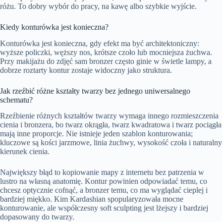
różu. To dobry wybór do pracy, na kawę albo szybkie wyjście.
Kiedy konturówka jest konieczna?
Konturówka jest konieczna, gdy efekt ma być architektoniczny:
wyższe policzki, węższy nos, krótsze czoło lub mocniejsza żuchwa.
Przy makijażu do zdjęć sam bronzer często ginie w świetle lampy, a
dobrze roztarty kontur zostaje widoczny jako struktura.
Jak rzeźbić różne kształty twarzy bez jednego uniwersalnego
schematu?
Rzeźbienie różnych kształtów twarzy wymaga innego rozmieszczenia
cienia i bronzera, bo twarz okrągła, twarz kwadratowa i twarz pociągła
mają inne proporcje. Nie istnieje jeden szablon konturowania;
kluczowe są kości jarzmowe, linia żuchwy, wysokość czoła i naturalny
kierunek cienia.
Największy błąd to kopiowanie mapy z internetu bez patrzenia w
lustro na własną anatomię. Kontur powinien odpowiadać temu, co
chcesz optycznie cofnąć, a bronzer temu, co ma wyglądać cieplej i
bardziej miękko. Kim Kardashian spopularyzowała mocne
konturowanie, ale współczesny soft sculpting jest lżejszy i bardziej
dopasowany do twarzy.