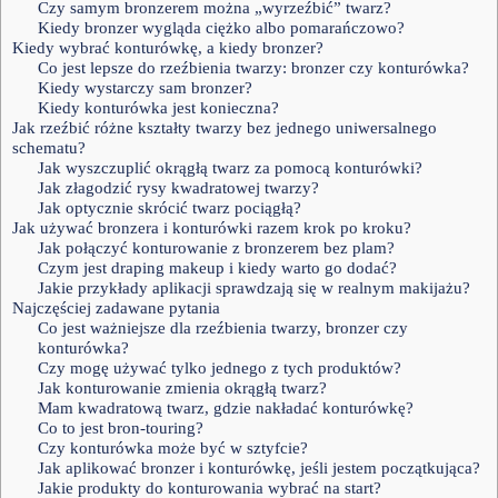
Czy samym bronzerem można „wyrzeźbić” twarz?
Kiedy bronzer wygląda ciężko albo pomarańczowo?
Kiedy wybrać konturówkę, a kiedy bronzer?
Co jest lepsze do rzeźbienia twarzy: bronzer czy konturówka?
Kiedy wystarczy sam bronzer?
Kiedy konturówka jest konieczna?
Jak rzeźbić różne kształty twarzy bez jednego uniwersalnego
schematu?
Jak wyszczuplić okrągłą twarz za pomocą konturówki?
Jak złagodzić rysy kwadratowej twarzy?
Jak optycznie skrócić twarz pociągłą?
Jak używać bronzera i konturówki razem krok po kroku?
Jak połączyć konturowanie z bronzerem bez plam?
Czym jest draping makeup i kiedy warto go dodać?
Jakie przykłady aplikacji sprawdzają się w realnym makijażu?
Najczęściej zadawane pytania
Co jest ważniejsze dla rzeźbienia twarzy, bronzer czy
konturówka?
Czy mogę używać tylko jednego z tych produktów?
Jak konturowanie zmienia okrągłą twarz?
Mam kwadratową twarz, gdzie nakładać konturówkę?
Co to jest bron-touring?
Czy konturówka może być w sztyfcie?
Jak aplikować bronzer i konturówkę, jeśli jestem początkująca?
Jakie produkty do konturowania wybrać na start?