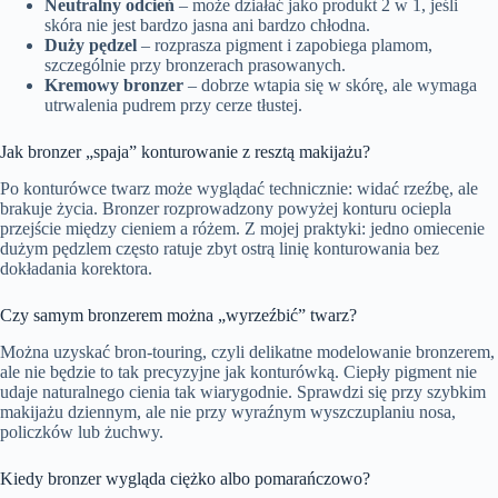
Neutralny odcień
– może działać jako produkt 2 w 1, jeśli
skóra nie jest bardzo jasna ani bardzo chłodna.
Duży pędzel
– rozprasza pigment i zapobiega plamom,
szczególnie przy bronzerach prasowanych.
Kremowy bronzer
– dobrze wtapia się w skórę, ale wymaga
utrwalenia pudrem przy cerze tłustej.
Jak bronzer „spaja” konturowanie z resztą makijażu?
Po konturówce twarz może wyglądać technicznie: widać rzeźbę, ale
brakuje życia. Bronzer rozprowadzony powyżej konturu ociepla
przejście między cieniem a różem. Z mojej praktyki: jedno omiecenie
dużym pędzlem często ratuje zbyt ostrą linię konturowania bez
dokładania korektora.
Czy samym bronzerem można „wyrzeźbić” twarz?
Można uzyskać bron-touring, czyli delikatne modelowanie bronzerem,
ale nie będzie to tak precyzyjne jak konturówką. Ciepły pigment nie
udaje naturalnego cienia tak wiarygodnie. Sprawdzi się przy szybkim
makijażu dziennym, ale nie przy wyraźnym wyszczuplaniu nosa,
policzków lub żuchwy.
Kiedy bronzer wygląda ciężko albo pomarańczowo?