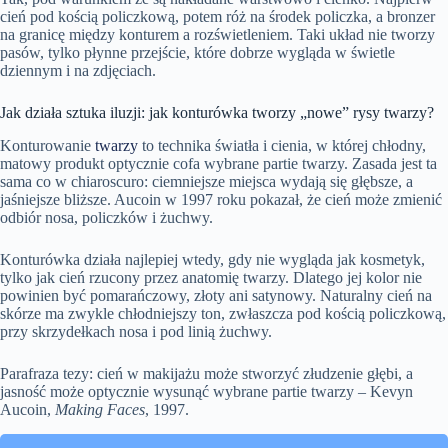
cień pod kością policzkową, potem róż na środek policzka, a bronzer
na granicę między konturem a rozświetleniem. Taki układ nie tworzy
pasów, tylko płynne przejście, które dobrze wygląda w świetle
dziennym i na zdjęciach.
Jak działa sztuka iluzji: jak konturówka tworzy „nowe” rysy twarzy?
Konturowanie
twarzy
to technika światła i cienia, w której chłodny,
matowy produkt optycznie cofa wybrane partie twarzy. Zasada jest ta
sama co w chiaroscuro: ciemniejsze miejsca wydają się głębsze, a
jaśniejsze bliższe. Aucoin w 1997 roku pokazał, że cień może zmienić
odbiór nosa, policzków i żuchwy.
Konturówka działa najlepiej wtedy, gdy nie wygląda jak kosmetyk,
tylko jak cień rzucony przez anatomię twarzy. Dlatego jej kolor nie
powinien być pomarańczowy, złoty ani satynowy. Naturalny cień na
skórze ma zwykle chłodniejszy ton, zwłaszcza pod kością policzkową,
przy skrzydełkach nosa i pod linią żuchwy.
Parafraza tezy: cień w makijażu może stworzyć złudzenie głębi, a
jasność może optycznie wysunąć wybrane partie twarzy – Kevyn
Aucoin,
Making Faces
, 1997.