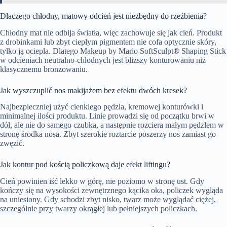
Dlaczego chłodny, matowy odcień jest niezbędny do rzeźbienia?
Chłodny mat nie odbija światła, więc zachowuje się jak cień. Produkt
z drobinkami lub zbyt ciepłym pigmentem nie cofa optycznie skóry,
tylko ją ociepla. Dlatego Makeup by Mario SoftSculpt® Shaping Stick
w odcieniach neutralno-chłodnych jest bliższy konturowaniu niż
klasycznemu bronzowaniu.
Jak wyszczuplić nos makijażem bez efektu dwóch kresek?
Najbezpieczniej użyć cienkiego pędzla, kremowej konturówki i
minimalnej ilości produktu. Linie prowadzi się od początku brwi w
dół, ale nie do samego czubka, a następnie rozciera małym pędzlem w
stronę środka nosa. Zbyt szerokie roztarcie poszerzy nos zamiast go
zwęzić.
Jak kontur pod kością policzkową daje efekt liftingu?
Cień powinien iść lekko w górę, nie poziomo w stronę ust. Gdy
kończy się na wysokości zewnętrznego kącika oka, policzek wygląda
na uniesiony. Gdy schodzi zbyt nisko, twarz może wyglądać ciężej,
szczególnie przy twarzy okrągłej lub pełniejszych policzkach.