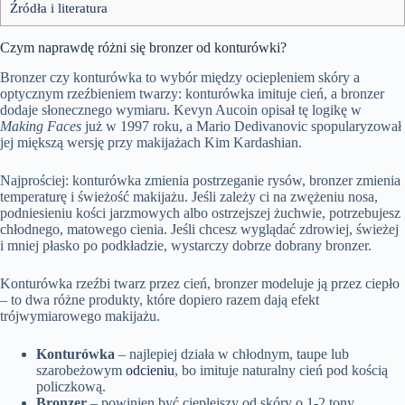
Źródła i literatura
Czym naprawdę różni się bronzer od konturówki?
Bronzer czy konturówka to wybór między ociepleniem skóry a
optycznym rzeźbieniem twarzy: konturówka imituje cień, a bronzer
dodaje słonecznego wymiaru. Kevyn Aucoin opisał tę logikę w
Making Faces
już w 1997 roku, a Mario Dedivanovic spopularyzował
jej miększą wersję przy makijażach Kim Kardashian.
Najprościej: konturówka zmienia postrzeganie rysów, bronzer zmienia
temperaturę i świeżość makijażu. Jeśli zależy ci na zwężeniu nosa,
podniesieniu kości jarzmowych albo ostrzejszej żuchwie, potrzebujesz
chłodnego, matowego cienia. Jeśli chcesz wyglądać zdrowiej, świeżej
i mniej płasko po podkładzie, wystarczy dobrze dobrany bronzer.
Konturówka rzeźbi twarz przez cień, bronzer modeluje ją przez ciepło
– to dwa różne produkty, które dopiero razem dają efekt
trójwymiarowego makijażu.
Konturówka
– najlepiej działa w chłodnym, taupe lub
szarobeżowym
odcieniu
, bo imituje naturalny cień pod kością
policzkową.
Bronzer
– powinien być cieplejszy od skóry o 1-2 tony,