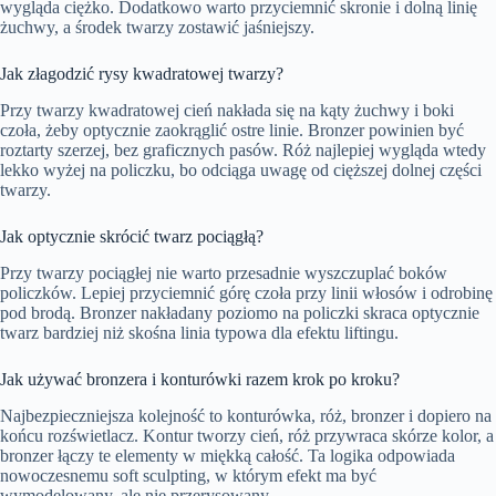
wygląda ciężko. Dodatkowo warto przyciemnić skronie i dolną linię
żuchwy, a środek twarzy zostawić jaśniejszy.
Jak złagodzić rysy kwadratowej twarzy?
Przy twarzy kwadratowej cień nakłada się na kąty żuchwy i boki
czoła, żeby optycznie zaokrąglić ostre linie. Bronzer powinien być
roztarty szerzej, bez graficznych pasów. Róż najlepiej wygląda wtedy
lekko wyżej na policzku, bo odciąga uwagę od cięższej dolnej części
twarzy.
Jak optycznie skrócić twarz pociągłą?
Przy twarzy pociągłej nie warto przesadnie wyszczuplać boków
policzków. Lepiej przyciemnić górę czoła przy linii włosów i odrobinę
pod brodą. Bronzer nakładany poziomo na policzki skraca optycznie
twarz bardziej niż skośna linia typowa dla efektu liftingu.
Jak używać bronzera i konturówki razem krok po kroku?
Najbezpieczniejsza kolejność to konturówka, róż, bronzer i dopiero na
końcu rozświetlacz. Kontur tworzy cień, róż przywraca skórze kolor, a
bronzer łączy te elementy w miękką całość. Ta logika odpowiada
nowoczesnemu soft sculpting, w którym efekt ma być
wymodelowany, ale nie przerysowany.