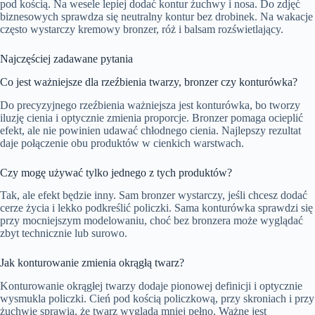
pod kością. Na wesele lepiej dodać kontur żuchwy i nosa. Do zdjęć
biznesowych sprawdza się neutralny kontur bez drobinek. Na wakacje
często wystarczy kremowy bronzer, róż i balsam rozświetlający.
Najczęściej zadawane pytania
Co jest ważniejsze dla rzeźbienia twarzy, bronzer czy konturówka?
Do precyzyjnego rzeźbienia ważniejsza jest konturówka, bo tworzy
iluzję cienia i optycznie zmienia proporcje. Bronzer pomaga ocieplić
efekt, ale nie powinien udawać chłodnego cienia. Najlepszy rezultat
daje połączenie obu produktów w cienkich warstwach.
Czy mogę używać tylko jednego z tych produktów?
Tak, ale efekt będzie inny. Sam bronzer wystarczy, jeśli chcesz dodać
cerze życia i lekko podkreślić policzki. Sama konturówka sprawdzi się
przy mocniejszym modelowaniu, choć bez bronzera może wyglądać
zbyt technicznie lub surowo.
Jak konturowanie zmienia okrągłą twarz?
Konturowanie okrągłej twarzy dodaje pionowej definicji i optycznie
wysmukla policzki. Cień pod kością policzkową, przy skroniach i przy
żuchwie sprawia, że twarz wygląda mniej pełno. Ważne jest