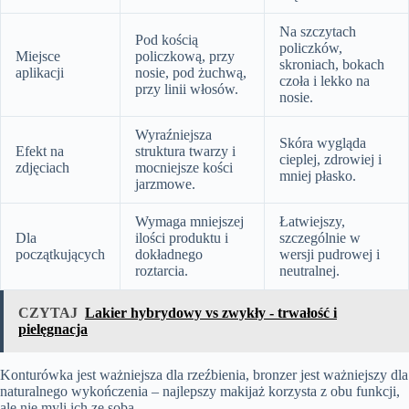
Na szczytach
Pod kością
policzków,
Miejsce
policzkową, przy
skroniach, bokach
aplikacji
nosie, pod żuchwą,
czoła i lekko na
przy linii włosów.
nosie.
Wyraźniejsza
Skóra wygląda
Efekt na
struktura twarzy i
cieplej, zdrowiej i
zdjęciach
mocniejsze kości
mniej płasko.
jarzmowe.
Wymaga mniejszej
Łatwiejszy,
Dla
ilości produktu i
szczególnie w
początkujących
dokładnego
wersji pudrowej i
roztarcia.
neutralnej.
CZYTAJ
Lakier hybrydowy vs zwykły - trwałość i
pielęgnacja
Konturówka jest ważniejsza dla rzeźbienia, bronzer jest ważniejszy dla
naturalnego wykończenia – najlepszy makijaż korzysta z obu funkcji,
ale nie myli ich ze sobą.