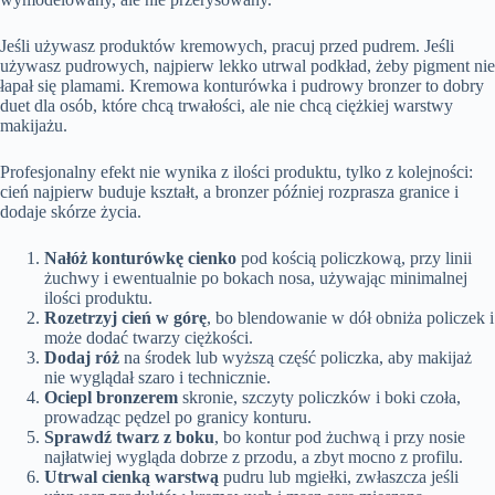
Jeśli używasz produktów kremowych, pracuj przed pudrem. Jeśli
używasz pudrowych, najpierw lekko utrwal podkład, żeby pigment nie
łapał się plamami. Kremowa konturówka i pudrowy bronzer to dobry
duet dla osób, które chcą trwałości, ale nie chcą ciężkiej warstwy
makijażu.
Profesjonalny efekt nie wynika z ilości produktu, tylko z kolejności:
cień najpierw buduje kształt, a bronzer później rozprasza granice i
dodaje skórze życia.
Nałóż konturówkę cienko
pod kością policzkową, przy linii
żuchwy i ewentualnie po bokach nosa, używając minimalnej
ilości produktu.
Rozetrzyj cień w górę
, bo blendowanie w dół obniża policzek i
może dodać twarzy ciężkości.
Dodaj róż
na środek lub wyższą część policzka, aby makijaż
nie wyglądał szaro i technicznie.
Ociepl bronzerem
skronie, szczyty policzków i boki czoła,
prowadząc pędzel po granicy konturu.
Sprawdź twarz z boku
, bo kontur pod żuchwą i przy nosie
najłatwiej wygląda dobrze z przodu, a zbyt mocno z profilu.
Utrwal cienką warstwą
pudru lub mgiełki, zwłaszcza jeśli