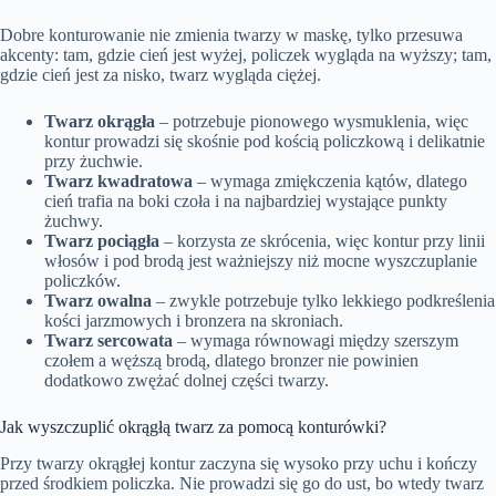
Dobre konturowanie nie zmienia twarzy w maskę, tylko przesuwa
akcenty: tam, gdzie cień jest wyżej, policzek wygląda na wyższy; tam,
gdzie cień jest za nisko, twarz wygląda ciężej.
Twarz okrągła
– potrzebuje pionowego wysmuklenia, więc
kontur prowadzi się skośnie pod kością policzkową i delikatnie
przy żuchwie.
Twarz kwadratowa
– wymaga zmiękczenia kątów, dlatego
cień trafia na boki czoła i na najbardziej wystające punkty
żuchwy.
Twarz pociągła
– korzysta ze skrócenia, więc kontur przy linii
włosów i pod brodą jest ważniejszy niż mocne wyszczuplanie
policzków.
Twarz owalna
– zwykle potrzebuje tylko lekkiego podkreślenia
kości jarzmowych i bronzera na skroniach.
Twarz sercowata
– wymaga równowagi między szerszym
czołem a węższą brodą, dlatego bronzer nie powinien
dodatkowo zwężać dolnej części twarzy.
Jak wyszczuplić okrągłą twarz za pomocą konturówki?
Przy twarzy okrągłej kontur zaczyna się wysoko przy uchu i kończy
przed środkiem policzka. Nie prowadzi się go do ust, bo wtedy twarz