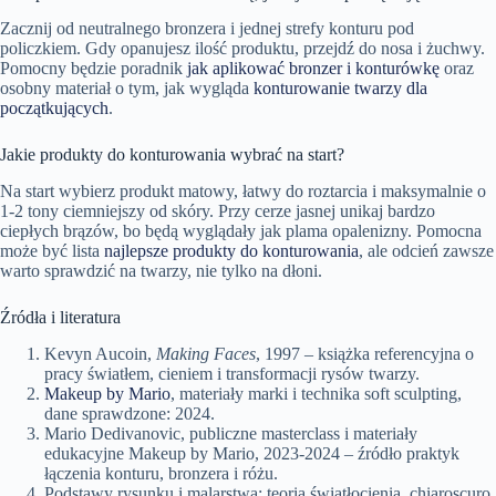
Zacznij od neutralnego bronzera i jednej strefy konturu pod
policzkiem. Gdy opanujesz ilość produktu, przejdź do nosa i żuchwy.
Pomocny będzie poradnik
jak aplikować bronzer i konturówkę
oraz
osobny materiał o tym, jak wygląda
konturowanie twarzy dla
początkujących
.
Jakie produkty do konturowania wybrać na start?
Na start wybierz produkt matowy, łatwy do roztarcia i maksymalnie o
1-2 tony ciemniejszy od skóry. Przy cerze jasnej unikaj bardzo
ciepłych brązów, bo będą wyglądały jak plama opalenizny. Pomocna
może być lista
najlepsze produkty do konturowania
, ale odcień zawsze
warto sprawdzić na twarzy, nie tylko na dłoni.
Źródła i literatura
Kevyn Aucoin,
Making Faces
, 1997 – książka referencyjna o
pracy światłem, cieniem i transformacji rysów twarzy.
Makeup by Mario
, materiały marki i technika soft sculpting,
dane sprawdzone: 2024.
Mario Dedivanovic, publiczne masterclass i materiały
edukacyjne Makeup by Mario, 2023-2024 – źródło praktyk
łączenia konturu, bronzera i różu.
Podstawy rysunku i malarstwa: teoria światłocienia, chiaroscuro