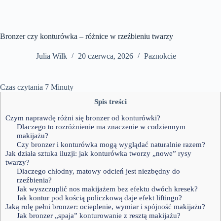
Bronzer czy konturówka – różnice w rzeźbieniu twarzy
Julia Wilk
20 czerwca, 2026
Paznokcie
Czas czytania
7
Minuty
Spis treści
Czym naprawdę różni się bronzer od konturówki?
Dlaczego to rozróżnienie ma znaczenie w codziennym
makijażu?
Czy bronzer i konturówka mogą wyglądać naturalnie razem?
Jak działa sztuka iluzji: jak konturówka tworzy „nowe” rysy
twarzy?
Dlaczego chłodny, matowy odcień jest niezbędny do
rzeźbienia?
Jak wyszczuplić nos makijażem bez efektu dwóch kresek?
Jak kontur pod kością policzkową daje efekt liftingu?
Jaką rolę pełni bronzer: ocieplenie, wymiar i spójność makijażu?
Jak bronzer „spaja” konturowanie z resztą makijażu?