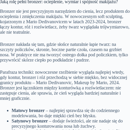
Jaką rolę pełni bronzer: ocieplenie, wymiar i spójność makijażu?
Bronzer nie jest precyzyjnym narzędziem do cienia, lecz produktem do
ocieplenia i zmiękczenia makijażu. W nowoczesnym soft sculpting,
kojarzonym z Mario Dedivanovicem w latach 2023-2024, bronzer
łączy kontur, róż i rozświetlacz, żeby twarz wyglądała trójwymiarowo,
ale nie teatralnie.
Bronzer nakłada się tam, gdzie słońce naturalnie łapie twarz: na
szczyty policzków, skronie, boczne partie czoła, czasem na grzbiet
nosa. W praktyce nie ma tworzyć ostrego dołka pod policzkiem, tylko
przywrócić skórze ciepło po podkładzie i pudrze.
Parafraza techniki: nowoczesne rzeźbienie wygląda najlepiej wtedy,
gdy kontur, bronzer i róż przechodzą w siebie miękko, bez widocznej
granicy produktu – Mario Dedivanovic, Makeup by Mario, 2024.
Bronzer jest łącznikiem między konturówką a rozświetlaczem: nie
zastępuje cienia, ale sprawia, że cień wygląda bardziej naturalnie i
mniej graficznie.
Matowy bronzer
– najlepiej sprawdza się do codziennego
modelowania, bo daje miękki cień bez błysku.
Satynowy bronzer
– dodaje świeżości, ale nie nadaje się do
precyzyjnego konturowania nosa lub żuchwy.