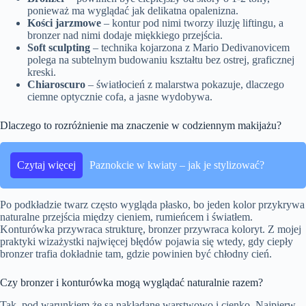
ponieważ ma wyglądać jak delikatna opalenizna.
Kości jarzmowe
– kontur pod nimi tworzy iluzję liftingu, a
bronzer nad nimi dodaje miękkiego przejścia.
Soft sculpting
– technika kojarzona z Mario Dedivanovicem
polega na subtelnym budowaniu kształtu bez ostrej, graficznej
kreski.
Chiaroscuro
– światłocień z malarstwa pokazuje, dlaczego
ciemne optycznie cofa, a jasne wydobywa.
Dlaczego to rozróżnienie ma znaczenie w codziennym makijażu?
Czytaj więcej
Paznokcie w kwiaty – jak je stylizować?
Po podkładzie twarz często wygląda płasko, bo jeden kolor przykrywa
naturalne przejścia między cieniem, rumieńcem i światłem.
Konturówka przywraca strukturę, bronzer przywraca koloryt. Z mojej
praktyki wizażystki najwięcej błędów pojawia się wtedy, gdy ciepły
bronzer trafia dokładnie tam, gdzie powinien być chłodny cień.
Czy bronzer i konturówka mogą wyglądać naturalnie razem?
Tak, pod warunkiem że są nakładane warstwowo i cienko. Najpierw