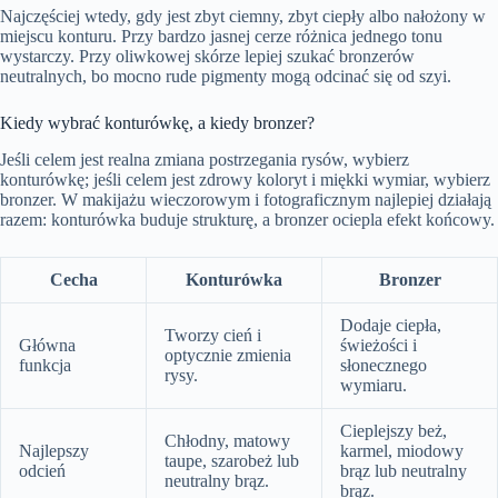
Najczęściej wtedy, gdy jest zbyt ciemny, zbyt ciepły albo nałożony w
miejscu konturu. Przy bardzo jasnej cerze różnica jednego tonu
wystarczy. Przy oliwkowej skórze lepiej szukać bronzerów
neutralnych, bo mocno rude pigmenty mogą odcinać się od szyi.
Kiedy wybrać konturówkę, a kiedy bronzer?
Jeśli celem jest realna zmiana postrzegania rysów, wybierz
konturówkę; jeśli celem jest zdrowy koloryt i miękki wymiar, wybierz
bronzer. W makijażu wieczorowym i fotograficznym najlepiej działają
razem: konturówka buduje strukturę, a bronzer ociepla efekt końcowy.
Cecha
Konturówka
Bronzer
Dodaje ciepła,
Tworzy cień i
Główna
świeżości i
optycznie zmienia
funkcja
słonecznego
rysy.
wymiaru.
Cieplejszy beż,
Chłodny, matowy
Najlepszy
karmel, miodowy
taupe, szarobeż lub
odcień
brąz lub neutralny
neutralny brąz.
brąz.