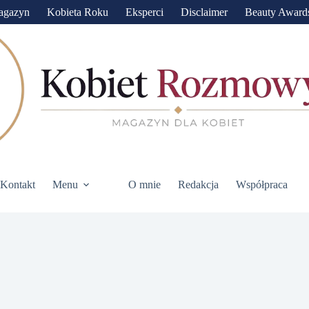
agazyn
Kobieta Roku
Eksperci
Disclaimer
Beauty Award
Kontakt
Menu
O mnie
Redakcja
Współpraca