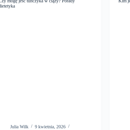
Czy mogę jeść tuńczyka w ciąży? Porady
Kim je
dietetyka
Julia Wilk
9 kwietnia, 2026