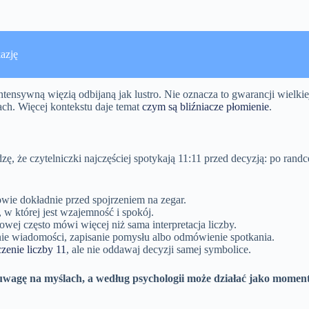
azję
intensywną więzią odbijaną jak lustro. Nie oznacza to gwarancji wielkie
tach. Więcej kontekstu daje temat
czym są bliźniacze płomienie
.
idzę, że czytelniczki najczęściej spotykają 11:11 przed decyzją: po ra
owie dokładnie przed spojrzeniem na zegar.
 w której jest wzajemność i spokój.
owej często mówi więcej niż sama interpretacja liczby.
nie wiadomości, zapisanie pomysłu albo odmówienie spotkania.
zenie liczby 11
, ale nie oddawaj decyzji samej symbolice.
ia uwagę na myślach, a według psychologii może działać jako mome