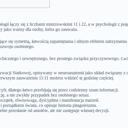
ii łączy się z liczbami mistrzowskimi 11 i 22, a w psychologii z poj
ny jako ważny dla osoby, która go zauważa.
ujące się symetrią, łatwością zapamiętania i silnym efektem zatrzyma
 rozwoju osobistego.
sychicznego i zewnętrznego, bez prostego związku przyczynowego.
Carl
wacji Siatkowej, opisywany w neuroanatomii jako układ związany z u
ierwszym zauważeniu 11:11 możesz widzieć tę godzinę częściej.
fr, dlatego łatwo przebijają się przez codzienny szum informacji.
ę, a nie zwykły przypadek bez osobistego sensu.
początek, równowaga, dyscyplina i manifestacja marzeń.
 i porządkiem świata, co opisuje historia pitagoreizmu.
elne przesłanie od aniołów, ale nie zastępuje własnej decyzji.