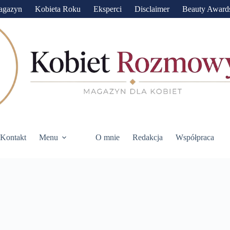
agazyn
Kobieta Roku
Eksperci
Disclaimer
Beauty Award
Kontakt
Menu
O mnie
Redakcja
Współpraca