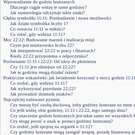
Wprowadzenie do godzin lustrzanych
Dlaczego ciągle widzę te same godziny?
Jak numerologia odczytuje takie znaki?
Głębia symboliki 11:11: Przebudzenie i nowe możliwości
Jak działa symbolika liczby 1?
Co oznacza 11:11 w miłości?
Co robić, gdy widzisz 11:11?
Moc 22:22: Budowanie marzeń i realizacja misji
Czym jest mistrzowska liczba 22?
Jak interpretować 22:22 w pracy i finansach?
Kiedy 22:22 przypomina o odpoczynku?
Porównanie 11:11 i 22:22: Od iskry do płomienia
Czy 11:11 jest silniejsze od 22:22?
Jak te godziny mogą działać razem?
Praktyczne wskazówki: jak świadomie korzystać z mocy godzin 11:11
Co zrobić, gdy widzisz 11:11?
Jak wykorzystać przesłanie 22:22?
Jak prowadzić dziennik znaków?
Najczęściej zadawane pytania
Czy muszę być osobą duchową, żeby godziny lustrzane na mnie d
Co jeśli widzę obie godziny, 11:11 i 22:22, tego samego dnia?
Czy znaczenie godzin lustrzanych jest takie samo we wszystkich 
Czy mogę prosić o znak w postaci godziny lustrzanej?
Co zrobić, jeśli spojrzę na zegarek o 11:12?
Czy godziny lustrzane mogą zastąpić terapię, poradę finansową 