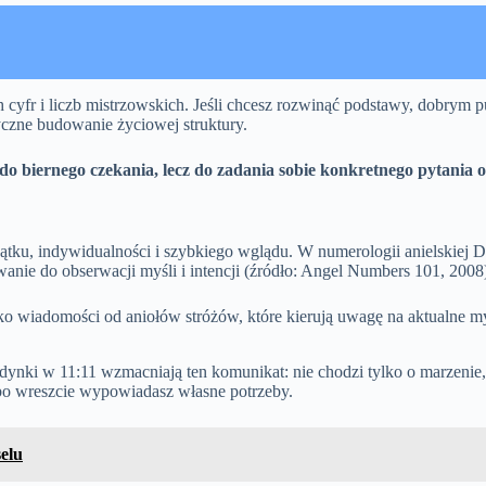
 cyfr i liczb mistrzowskich. Jeśli chcesz rozwinąć podstawy, dobrym 
yczne budowanie życiowej struktury.
do biernego czekania, lecz do zadania sobie konkretnego pytania o 
czątku, indywidualności i szybkiego wglądu. W numerologii anielskiej 
ie do obserwacji myśli i intencji (źródło: Angel Numbers 101, 2008
ko wiadomości od aniołów stróżów, które kierują uwagę na aktualne m
ynki w 11:11 wzmacniają ten komunikat: nie chodzi tylko o marzenie, 
lbo wreszcie wypowiadasz własne potrzeby.
selu