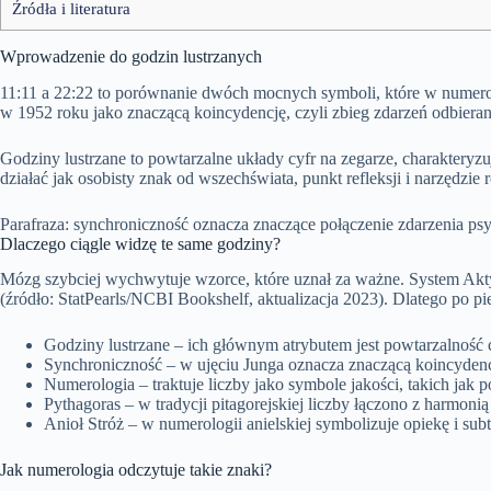
Źródła i literatura
Wprowadzenie do godzin lustrzanych
11:11 a 22:22 to porównanie dwóch mocnych symboli, które w numerolog
w 1952 roku jako znaczącą koincydencję, czyli zbieg zdarzeń odbiera
Godziny lustrzane to powtarzalne układy cyfr na zegarze, charakteryz
działać jak osobisty znak od wszechświata, punkt refleksji i narzędzie
Parafraza: synchroniczność oznacza znaczące połączenie zdarzenia p
Dlaczego ciągle widzę te same godziny?
Mózg szybciej wychwytuje wzorce, które uznał za ważne. System Akty
(źródło: StatPearls/NCBI Bookshelf, aktualizacja 2023). Dlatego po p
Godziny lustrzane – ich głównym atrybutem jest powtarzalność cy
Synchroniczność – w ujęciu Junga oznacza znaczącą koincydencj
Numerologia – traktuje liczby jako symbole jakości, takich jak 
Pythagoras – w tradycji pitagorejskiej liczby łączono z harmonią
Anioł Stróż – w numerologii anielskiej symbolizuje opiekę i subt
Jak numerologia odczytuje takie znaki?