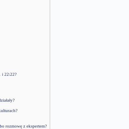
 i 22:22?
ziałały?
kulturach?
albo rozmowę z ekspertem?