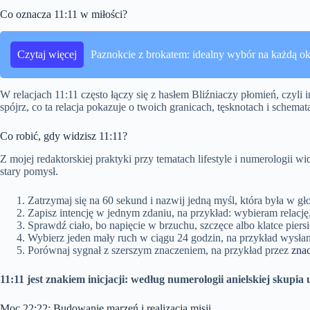
Co oznacza 11:11 w miłości?
Czytaj więcej
Paznokcie z brokatem: idealny wybór na każdą ok
W relacjach 11:11 często łączy się z hasłem Bliźniaczy płomień, czyli 
spójrz, co ta relacja pokazuje o twoich granicach, tęsknotach i schema
Co robić, gdy widzisz 11:11?
Z mojej redaktorskiej praktyki przy tematach lifestyle i numerologii w
stary pomysł.
Zatrzymaj się na 60 sekund i nazwij jedną myśl, która była w gł
Zapisz intencję w jednym zdaniu, na przykład: wybieram relację,
Sprawdź ciało, bo napięcie w brzuchu, szczęce albo klatce piersi
Wybierz jeden mały ruch w ciągu 24 godzin, na przykład wysła
Porównaj sygnał z szerszym znaczeniem, na przykład przez
znac
11:11 jest znakiem inicjacji: według numerologii anielskiej skup
Moc 22:22: Budowanie marzeń i realizacja misji