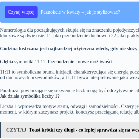
Czytaj więcej
Paznokcie w kwiaty – jak je stylizować?
Numerologia dla początkujących skupia się na znaczeniu pojedynczych
kluczowe są dwie osie: 11 jako przebudzenie duchowe i 22 jako prakt
Godzina lustrzana jest najbardziej użyteczna wtedy, gdy nie służy 
Głębia symboliki 11:11: Przebudzenie i nowe możliwości
11:11 to symboliczna brama inicjacji, charakteryzująca się energią po
od duchowych przewodników, a 11:11 bywa interpretowane jako wezwan
Parafraza: powtarzające się sekwencje liczb mogą być odczytywane ja
Jak działa symbolika liczby 1?
Liczba 1 wprowadza motyw startu, odwagi i samodzielności. Cztery jed
moment, w którym zaczynasz projekt, kończysz przeciąganą relację a
CZYTAJ
Toast krótki czy długi - co lepiej sprawdza się na we